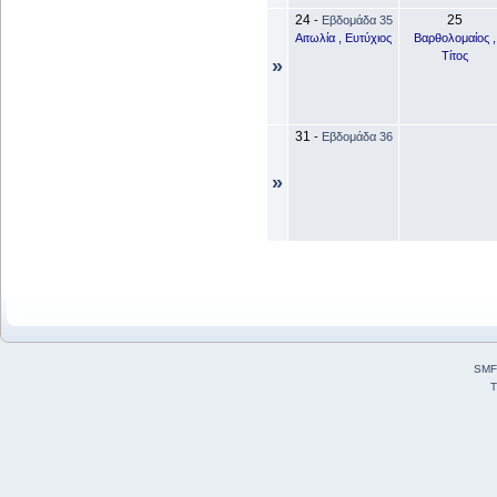
24
25
-
Εβδομάδα 35
Αιτωλία , Ευτύχιος
Βαρθολομαίος ,
Τίτος
»
31
-
Εβδομάδα 36
»
SMF
T