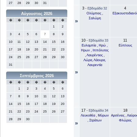
27
28
29
30
31
3
4
-
Εβδομάδα 32
Ολύμπιος ,
Εξακουστοδιανό
Αύγουστος 2026
Σαλώμη
»
�
�
�
�
�
�
�
1
2
3
4
5
6
7
8
9
10
11
-
Εβδομάδα 33
10
11
12
13
14
15
16
Ευλαμπία , Ηρώ ,
Εύπλους
17
18
19
20
21
22
23
Ηρων , Ιππόλυτος
, Λαυρέντιος ,
24
25
26
27
28
29
30
Λώρα, Λάουρα,
Λαυρεντία
31
»
Σεπτέμβριος 2026
�
�
�
�
�
�
�
1
2
3
4
5
6
7
8
9
10
11
12
13
14
15
16
17
18
19
20
17
18
-
Εβδομάδα 34
21
22
23
24
25
26
27
Λευκοθέα , Μύρων
Αρσένιος , Λαύρος
28
29
30
, Στράτων
Φλώρος
»