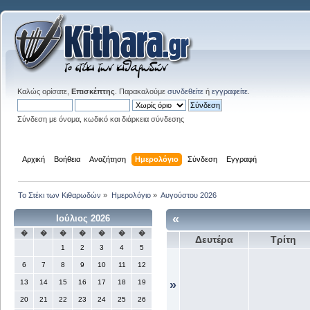
Καλώς ορίσατε,
Επισκέπτης
. Παρακαλούμε
συνδεθείτε
ή
εγγραφείτε
.
Σύνδεση με όνομα, κωδικό και διάρκεια σύνδεσης
Αρχική
Βοήθεια
Αναζήτηση
Ημερολόγιο
Σύνδεση
Εγγραφή
Το Στέκι των Κιθαρωδών
»
Ημερολόγιο
»
Αυγούστου 2026
«
Ιούλιος 2026
�
�
�
�
�
�
�
Δευτέρα
Τρίτη
1
2
3
4
5
6
7
8
9
10
11
12
13
14
15
16
17
18
19
»
20
21
22
23
24
25
26