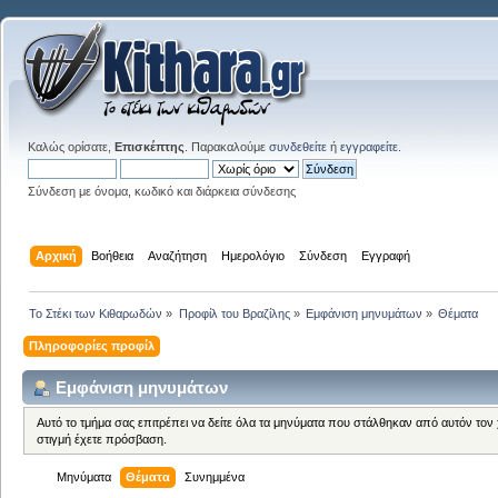
Καλώς ορίσατε,
Επισκέπτης
. Παρακαλούμε
συνδεθείτε
ή
εγγραφείτε
.
Σύνδεση με όνομα, κωδικό και διάρκεια σύνδεσης
Αρχική
Βοήθεια
Αναζήτηση
Ημερολόγιο
Σύνδεση
Εγγραφή
Το Στέκι των Κιθαρωδών
»
Προφίλ του Βραζίλης
»
Εμφάνιση μηνυμάτων
»
Θέματα
Πληροφορίες προφίλ
Εμφάνιση μηνυμάτων
Αυτό το τμήμα σας επιτρέπει να δείτε όλα τα μηνύματα που στάλθηκαν από αυτόν τον
στιγμή έχετε πρόσβαση.
Μηνύματα
Θέματα
Συνημμένα