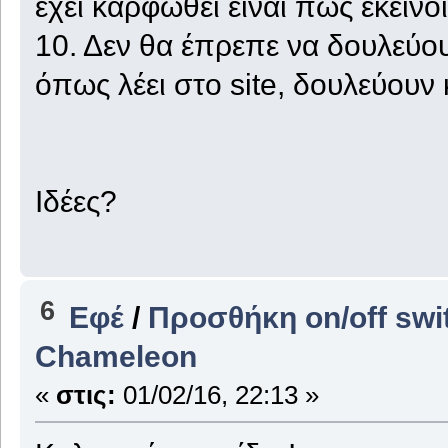
έχει καρφωθεί είναι πως εκείνοι
10. Δεν θα έπρεπε να δουλεύου
όπως λέει στο site, δουλεύουν
Ιδέες?
6
Εφέ
/
Προσθήκη on/off swi
Chameleon
«
στις:
01/02/16, 22:13 »