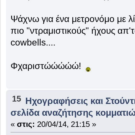
Ψάχνω για ένα μετρονόμο με λί
πιο "ντραμιστικούς" ήχους απ'τ
cowbells....
Φχαριστώώώώώ!
15
Ηχογραφήσεις και Στούντ
σελίδα αναζήτησης κομματιώ
«
στις:
20/04/14, 21:15 »