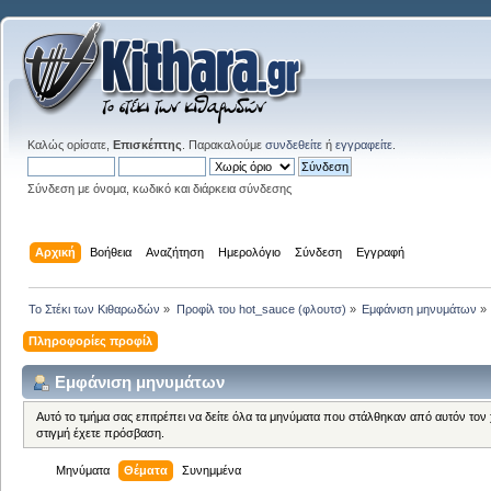
Καλώς ορίσατε,
Επισκέπτης
. Παρακαλούμε
συνδεθείτε
ή
εγγραφείτε
.
Σύνδεση με όνομα, κωδικό και διάρκεια σύνδεσης
Αρχική
Βοήθεια
Αναζήτηση
Ημερολόγιο
Σύνδεση
Εγγραφή
Το Στέκι των Κιθαρωδών
»
Προφίλ του hot_sauce (φλουτσ)
»
Εμφάνιση μηνυμάτων
»
Πληροφορίες προφίλ
Εμφάνιση μηνυμάτων
Αυτό το τμήμα σας επιτρέπει να δείτε όλα τα μηνύματα που στάλθηκαν από αυτόν τον
στιγμή έχετε πρόσβαση.
Μηνύματα
Θέματα
Συνημμένα