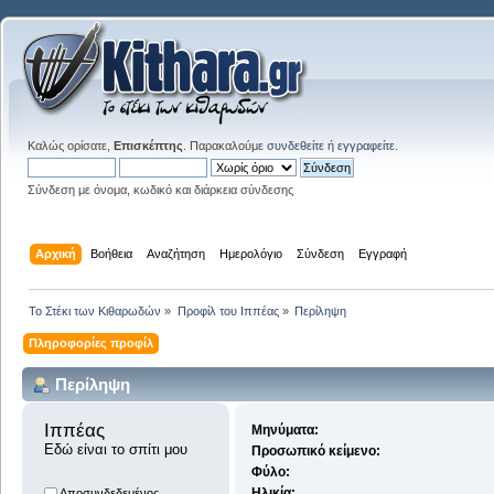
Καλώς ορίσατε,
Επισκέπτης
. Παρακαλούμε
συνδεθείτε
ή
εγγραφείτε
.
Σύνδεση με όνομα, κωδικό και διάρκεια σύνδεσης
Αρχική
Βοήθεια
Αναζήτηση
Ημερολόγιο
Σύνδεση
Εγγραφή
Το Στέκι των Κιθαρωδών
»
Προφίλ του Ιππέας
»
Περίληψη
Πληροφορίες προφίλ
Περίληψη
Ιππέας 
Μηνύματα:
Εδώ είναι το σπίτι μου
Προσωπικό κείμενο:
Φύλο:
Ηλικία:
Αποσυνδεδεμένος