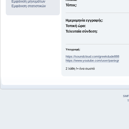
Εμφάνιση μηνυμάτων
Τόπος:
Εμφάνιση στατιστικών
Ημερομηνία εγγραφής:
Τοπική ώρα:
Τελευταία σύνδεση:
Υπογραφή:
https://soundcloud.com/greekdude888
https://www.youtube.com/user/panixgr
2 λάθη != ένα σωστό
SMF
T