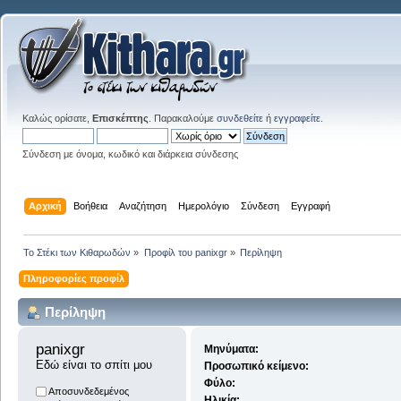
Καλώς ορίσατε,
Επισκέπτης
. Παρακαλούμε
συνδεθείτε
ή
εγγραφείτε
.
Σύνδεση με όνομα, κωδικό και διάρκεια σύνδεσης
Αρχική
Βοήθεια
Αναζήτηση
Ημερολόγιο
Σύνδεση
Εγγραφή
Το Στέκι των Κιθαρωδών
»
Προφίλ του panixgr
»
Περίληψη
Πληροφορίες προφίλ
Περίληψη
panixgr 
Μηνύματα:
Εδώ είναι το σπίτι μου
Προσωπικό κείμενο:
Φύλο:
Αποσυνδεδεμένος
Ηλικία: