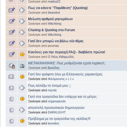
Ξεκίνησε από
matina22
Πως να κάνετε "Παράθεση" (Quoting)
Ξεκίνησε από
bluewind
Μείωση αριθμού μηνυμάτων
Ξεκίνησε από
Witchking
Chating & Quoting στο Forum
Ξεκίνησε από
Witchking
Γιατί δεν μπορώ να βάλω νέο θέμα;
Ξεκίνησε από psomas
Κανόνες για την περιοχή FAQ - διαβάστε πρώτα!
Ξεκίνησε από
Ο Νέος Κιθαρωδός
ΜΕΤΑΚΙΝΗΘΗΚΕ: Πως ρυθμίζονται ηχεία logitech;
Ξεκίνησε από
Βραζίλης
Γιατί δεν γράφετε όλοι με Ελληνικούς χαρακτήρες
Ξεκίνησε από
Φιλόμουσος
«
1
2
»
Πως αλλάζω το όνομά μου ;;
Ξεκίνησε από
mystic
Γιατί στα τραγούδια δεν υπάρχει και το μέτρο;
Ξεκίνησε από
organopextis
αποστολή προσωπικών δημιουργιών
Ξεκίνησε από
DARKLIGHT
Πρόβλημα με τα τραγούδια της σελίδας!!!
Ξεκίνησε από
leondios