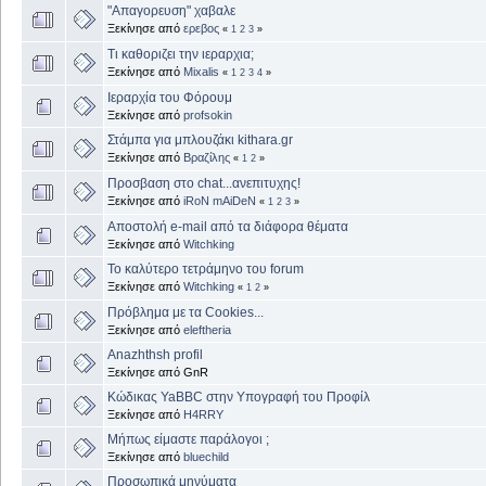
"Απαγορευση" χαβαλε
Ξεκίνησε από
ερεβος
«
1
2
3
»
Τι καθοριζει την ιεραρχια;
Ξεκίνησε από
Mixalis
«
1
2
3
4
»
Ιεραρχία του Φόρουμ
Ξεκίνησε από
profsokin
Στάμπα για μπλουζάκι kithara.gr
Ξεκίνησε από
Βραζίλης
«
1
2
»
Προσβαση στο chat...ανεπιτυχης!
Ξεκίνησε από
iRoN mAiDeN
«
1
2
3
»
Αποστολή e-mail από τα διάφορα θέματα
Ξεκίνησε από
Witchking
Το καλύτερο τετράμηνο του forum
Ξεκίνησε από
Witchking
«
1
2
»
Πρόβλημα με τα Cookies...
Ξεκίνησε από
eleftheria
Anazhthsh profil
Ξεκίνησε από GnR
Κώδικας YaBBC στην Υπογραφή του Προφίλ
Ξεκίνησε από
H4RRY
Μήπως είμαστε παράλογοι ;
Ξεκίνησε από
bluechild
Προσωπικά μηνύματα