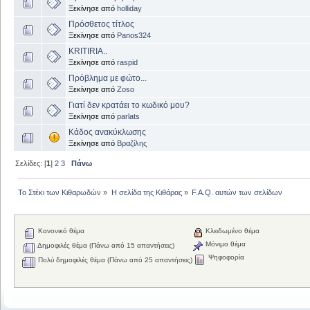
Ξεκίνησε από
holliday
Πρόσθετος τίτλος
Ξεκίνησε από
Panos324
KRITIRIA..
Ξεκίνησε από
raspid
Πρόβλημα με φώτο...
Ξεκίνησε από
Zoso
Γιατί δεν κρατάει το κωδικό μου?
Ξεκίνησε από
parlats
Κάδος ανακύκλωσης
Ξεκίνησε από
Βραζίλης
Σελίδες: [
1
]
2
3
Πάνω
Το Στέκι των Κιθαρωδών
»
Η σελίδα της Κιθάρας
»
F.A.Q. αυτών των σελίδων
Κανονικό θέμα
Κλειδωμένο θέμα
Μόνιμο θέμα
Δημοφιλές θέμα (Πάνω από 15 απαντήσεις)
Ψηφοφορία
Πολύ δημοφιλές θέμα (Πάνω από 25 απαντήσεις)