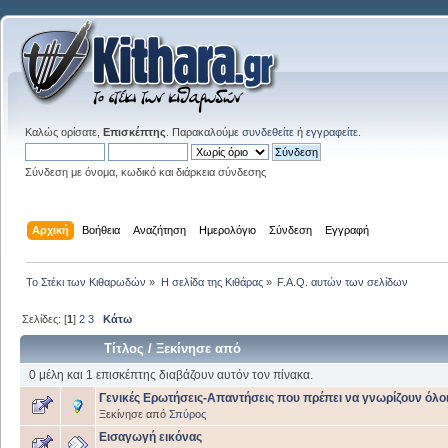
Καλώς ορίσατε,
Επισκέπτης
. Παρακαλούμε
συνδεθείτε
ή
εγγραφείτε
.
Σύνδεση με όνομα, κωδικό και διάρκεια σύνδεσης
Αρχική
Βοήθεια
Αναζήτηση
Ημερολόγιο
Σύνδεση
Εγγραφή
Το Στέκι των Κιθαρωδών
»
Η σελίδα της Κιθάρας
»
F.A.Q. αυτών των σελίδων
Σελίδες: [
1
]
2
3
Κάτω
Τίτλος
/
Ξεκίνησε από
0 μέλη και 1 επισκέπτης διαβάζουν αυτόν τον πίνακα.
Γενικές Ερωτήσεις-Απαντήσεις που πρέπει να γνωρίζουν όλοι
Ξεκίνησε από
Σπύρος
Εισαγωγή εικόνας