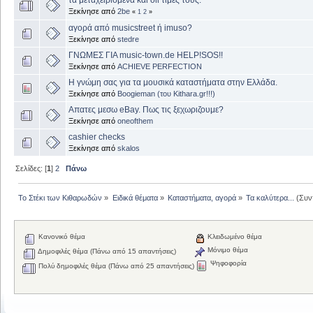
Ξεκίνησε από
2be
«
1
2
»
αγορά από musicstreet ή imuso?
Ξεκίνησε από
stedre
ΓΝΩΜΕΣ ΓΙΑ music-town.de HELP!SOS!!
Ξεκίνησε από
ACHIEVE PERFECTION
Η γνώμη σας για τα μουσικά καταστήματα στην Ελλάδα.
Ξεκίνησε από
Boogieman (του Kithara.gr!!!)
Απατες μεσω eBay. Πως τις ξεχωριζουμε?
Ξεκίνησε από
oneofthem
cashier checks
Ξεκίνησε από
skalos
Σελίδες: [
1
]
2
Πάνω
Το Στέκι των Κιθαρωδών
»
Ειδικά θέματα
»
Καταστήματα, αγορά
»
Τα καλύτερα...
(Συν
Κανονικό θέμα
Κλειδωμένο θέμα
Μόνιμο θέμα
Δημοφιλές θέμα (Πάνω από 15 απαντήσεις)
Ψηφοφορία
Πολύ δημοφιλές θέμα (Πάνω από 25 απαντήσεις)