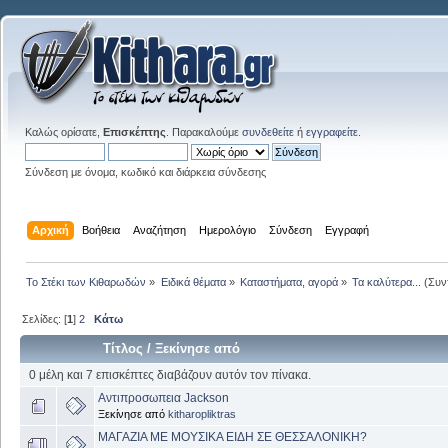
Καλώς ορίσατε,
Επισκέπτης
. Παρακαλούμε
συνδεθείτε
ή
εγγραφείτε
.
Σύνδεση με όνομα, κωδικό και διάρκεια σύνδεσης
Αρχική
Βοήθεια
Αναζήτηση
Ημερολόγιο
Σύνδεση
Εγγραφή
Το Στέκι των Κιθαρωδών
»
Ειδικά θέματα
»
Καταστήματα, αγορά
»
Τα καλύτερα...
(Συν
Σελίδες: [
1
]
2
Κάτω
Τίτλος
/
Ξεκίνησε από
0 μέλη και 7 επισκέπτες διαβάζουν αυτόν τον πίνακα.
Αντιπροσωπεια Jackson
Ξεκίνησε από
kitharopliktras
ΜΑΓΑΖΙΑ ΜΕ ΜΟΥΣΙΚΑ ΕΙΔΗ ΣΕ ΘΕΣΣΑΛΟΝΙΚΗ?