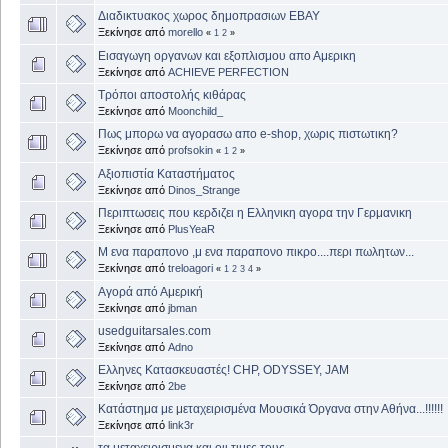
Διαδικτυακος χωρος δημοπρασιων EBAY
Ξεκίνησε από
morello
«
1
2
»
Εισαγωγη οργανων και εξοπλισμου απο Αμερικη
Ξεκίνησε από
ACHIEVE PERFECTION
Τρόποι αποστολής κιθάρας
Ξεκίνησε από
Moonchild_
Πως μπορω να αγορασω απο e-shop, χωρις πιστωτικη?
Ξεκίνησε από
profsokin
«
1
2
»
Αξιοπιστία Καταστήματος
Ξεκίνησε από
Dinos_Strange
Περιπτωσεις που κερδιζει η Ελληνικη αγορα την Γερμανικη
Ξεκίνησε από
PlusYeaR
Μ ενα παραπονο ,μ ενα παραπονο πικρο....περι πωλητων...
Ξεκίνησε από
treloagori
«
1
2
3
4
»
Αγορά από Αμερική
Ξεκίνησε από
jbman
usedguitarsales.com
Ξεκίνησε από
Adno
Ελληνες Κατασκευαστές! CHP, ODYSSEY, JAM
Ξεκίνησε από
2be
Κατάστημα με μεταχειρισμένα Μουσικά Όργανα στην Αθήνα...!!!!!!
Ξεκίνησε από
link3r
τα μεταχειρισμενα και οιι τιμες τους.