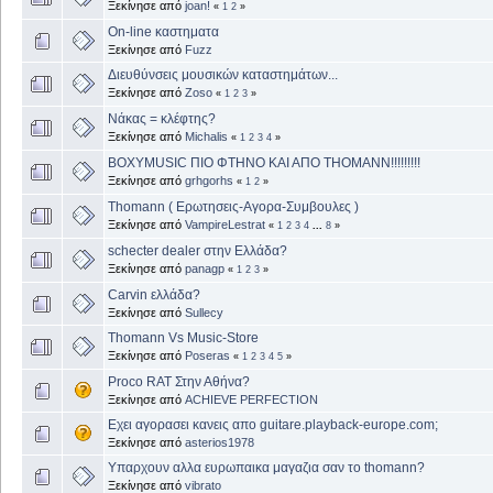
Ξεκίνησε από
joan!
«
1
2
»
On-line καστηματα
Ξεκίνησε από
Fuzz
Διευθύνσεις μουσικών καταστημάτων...
Ξεκίνησε από
Zoso
«
1
2
3
»
Νάκας = κλέφτης?
Ξεκίνησε από
Michalis
«
1
2
3
4
»
ΒΟΧYMUSIC ΠΙΟ ΦΤΗΝΟ ΚΑΙ ΑΠΟ ΤΗΟΜΑΝΝ!!!!!!!!!
Ξεκίνησε από
grhgorhs
«
1
2
»
Thomann ( Ερωτησεις-Αγορα-Συμβουλες )
Ξεκίνησε από
VampireLestrat
«
1
2
3
4
...
8
»
schecter dealer στην Ελλάδα?
Ξεκίνησε από
panagp
«
1
2
3
»
Carvin ελλάδα?
Ξεκίνησε από
Sullecy
Thomann Vs Music-Store
Ξεκίνησε από
Poseras
«
1
2
3
4
5
»
Proco RAT Στην Αθήνα?
Ξεκίνησε από
ACHIEVE PERFECTION
Εχει αγορασει κανεις απο guitare.playback-europe.com;
Ξεκίνησε από
asterios1978
Υπαρχουν αλλα ευρωπαικα μαγαζια σαν το thomann?
Ξεκίνησε από
vibrato