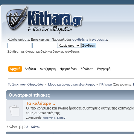
Καλώς ορίσατε,
Επισκέπτης
. Παρακαλούμε
συνδεθείτε
ή
εγγραφείτε
.
Σύνδεση με όνομα, κωδικό και διάρκεια σύνδεσης
Αρχική
Βοήθεια
Αναζήτηση
Ημερολόγιο
Σύνδεση
Εγγραφή
Το Στέκι των Κιθαρωδών
»
Μουσικά όργανα και εξοπλισμός
»
Πλήκτρα
(Συντονιστές:
Θυγατρικοί πίνακες
Τα καλύτερα...
Οι πιο χρήσιμες και ενδιαφέρουσες συζητήσεις αυτής της κατηγορί
τους συντονιστές της
Συντονιστές:
freemind
,
Korgy
Σελίδες: [
1
]
2
3
Κάτω