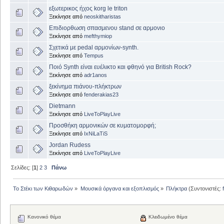
εξωτερικος ήχος korg le triton
Ξεκίνησε από
neoskitharistas
Επιδιορθωση σπασμενου stand σε αρμονιο
Ξεκίνησε από
mefthymiop
Σχετικά με pedal αρμονίων-synth.
Ξεκίνησε από
Tempus
Ποιό Synth είναι ευέλικτο και φθηνό για British Rock?
Ξεκίνησε από
adr1anos
ξεκίνημα πιάνου-πλήκτρων
Ξεκίνησε από
fenderakias23
Dietmann
Ξεκίνησε από
LiveToPlayLive
Προσθήκη αρμονικών σε κυματομορφή;
Ξεκίνησε από
IxNiLaTiS
Jordan Rudess
Ξεκίνησε από
LiveToPlayLive
Σελίδες: [
1
]
2
3
Πάνω
Το Στέκι των Κιθαρωδών
»
Μουσικά όργανα και εξοπλισμός
»
Πλήκτρα
(Συντονιστές:
Κανονικό θέμα
Κλειδωμένο θέμα