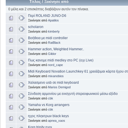
Τίτλος
/
Ξεκίνησε από
0 μέλη και 2 επισκέπτες διαβάζουν αυτόν τον πίνακα.
Περί ROLAND JUNO-D6
Ξεκίνησε από
Apatilos
scholaron
Ξεκίνησε από
kimberly
Βοήθεια με midi controller
Ξεκίνησε από
RatBlack
Hammer action, Weighted Hammer..
Ξεκίνησε από
Gildor
Πως κανομε midi medley στο PC (οχι Live)
Ξεκίνησε από
nord_cape
Midi Keyboard Novation Launchkey 61 χρειάζομαι κάρτα ήχου σ
Ξεκίνησε από
mixanobios
Χαλασμενο usb σε midi keyboard
Ξεκίνησε από
Marios Demigod
Σύνδεση αρμονίου με ενισχυτή στερεοφωνικού μέσω εξόδο
Ξεκίνησε από
cbk
Yamaha vs Korg arrangers
Ξεκίνησε από
cbk
ηχος πληκτρων black keys
Ξεκίνησε από
apnea_xaos
Korg trinity ηχοι.....