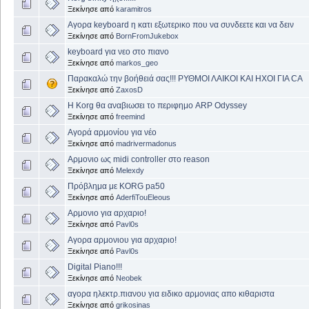
Ξεκίνησε από
karamitros
Αγορα keyboard η κατι εξωτερικο που να συνδεετε και να δειν
Ξεκίνησε από
BornFromJukebox
keyboard για νεο στο πιανο
Ξεκίνησε από
markos_geo
Παρακαλώ την βοήθειά σας!!! ΡΥΘΜΟΙ ΛΑΙΚΟΙ ΚΑΙ ΗΧΟΙ ΓΙΑ CA
Ξεκίνησε από
ZaxosD
Η Korg θα αναβιωσει το περιφημο ARP Odyssey
Ξεκίνησε από
freemind
Αγορά αρμονίου για νέο
Ξεκίνησε από
madrivermadonus
Aρμονιο ως midi controller στο reason
Ξεκίνησε από
Μelexdy
Πρόβλημα με KORG pa50
Ξεκίνησε από
AderfiTouEleous
Αρμονιο για αρχαριο!
Ξεκίνησε από
Pavl0s
Αγορα αρμονιου για αρχαριο!
Ξεκίνησε από
Pavl0s
Digital Piano!!!
Ξεκίνησε από
Neobek
αγορα ηλεκτρ.πιανου για ειδικο αρμονιας απο κιθαριστα
Ξεκίνησε από
grikosinas