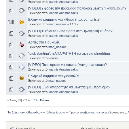
Ξεκίνησε από
Ioannis Anastassakis
[VIDEO] 2 φορές την εβδομάδα πολύωρη μελέτη ή καθημερινή?
Ξεκίνησε από
Ioannis Anastassakis
Ελληνικά κομμάτια για κιθάρα (πώς να παίξετε)
Ξεκίνησε από
mad_nassos
«
1
2
3
»
[VIDEO] Τι είναι τα Blind Spots στην ηλεκτρική κιθάρα?
Ξεκίνησε από
Ioannis Anastassakis
Αρπέζ στο Γιουκαλίλι
Ξεκίνησε από
mad_nassos
"pick slanting": η ΑΠΑΡΑΙΤΗΤΗ τεχνική για shredding
Ξεκίνησε από
Fourier
[VIDEO] Πότε πρέπει να πάω σε έναν guitar coach?
Ξεκίνησε από
Ioannis Anastassakis
Ελληνικά κομμάτια για γιουκαλίλι
Ξεκίνησε από
mad_nassos
[VIDEO] Είναι απαραίτητο να μελετάω με μετρονόμο?
Ξεκίνησε από
Ioannis Anastassakis
Σελίδες: [
1
]
2
3
4
...
14
Πάνω
Το Στέκι των Κιθαρωδών
»
Ειδικά θέματα
»
Τρόποι παιξίματος, τεχνικές
(Συντονιστές:
Κανονικό θέμα
Κλειδωμένο θέμα