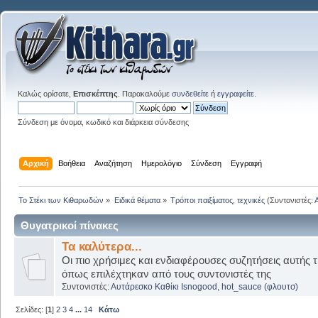
Καλώς ορίσατε,
Επισκέπτης
. Παρακαλούμε
συνδεθείτε
ή
εγγραφείτε
.
Σύνδεση με όνομα, κωδικό και διάρκεια σύνδεσης
Αρχική
Βοήθεια
Αναζήτηση
Ημερολόγιο
Σύνδεση
Εγγραφή
Το Στέκι των Κιθαρωδών
»
Ειδικά θέματα
»
Τρόποι παιξίματος, τεχνικές
(Συντονιστές:
Θυγατρικοί πίνακες
Τα καλύτερα...
Οι πιο χρήσιμες και ενδιαφέρουσες συζητήσεις αυτής τ
όπως επιλέχτηκαν από τους συντονιστές της
Συντονιστές:
Αυτάρεσκο Καθίκι Isnogood
,
hot_sauce (φλουτσ)
Σελίδες: [
1
]
2
3
4
...
14
Κάτω