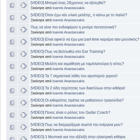
[VIDEO] Μπορεί ένας 28χρονος να εξελιχθεί?
Ξεκίνησε από
Ioannis Anastassakis
[VIDEO] Όταν έχω νέο υλικό μελέτης, τι κάνω με το παλιό?
Ξεκίνησε από
Ioannis Anastassakis
Πως να γίνει πιο ενδιαφέρον η μινόρε πεντατονική?
Ξεκίνησε από
Ioannis Anastassakis
[VIDEO] Είναι εφικτό να έχω μια part-time καριέρα σαν μουσικός?
Ξεκίνησε από
Ioannis Anastassakis
[VIDEO] Πως να βελτιωθώ στο Ear Training?
Ξεκίνησε από
Ioannis Anastassakis
[VIDEO] Μελέτη και εκμάθηση με ταμπλατούρα ή νότες?
Ξεκίνησε από
Ioannis Anastassakis
[VIDEO] Τα 7 σημαντικά λάθη του αριστερού χεριού!
Ξεκίνησε από
Ioannis Anastassakis
[VIDEO] Τα 2 είδη ταχύτητας των δακτύλων στην κιθάρα!
Ξεκίνησε από
Ioannis Anastassakis
[VIDEO] Οι κιθαρίστες πρέπει να μαθαίνουν τραγούδια?
Ξεκίνησε από
Ioannis Anastassakis
[VIDEO] Ποιος είναι ο ρόλος του Guitar Coach?
Ξεκίνησε από
Ioannis Anastassakis
[VIDEO] Πως να διαχειρίζομαι σωστά την ενέργεια μου?
Ξεκίνησε από
Ioannis Anastassakis
[VIDEO] 3 Μυστικά για την εξέλιξή στην ηλεκτρική κιθάρα