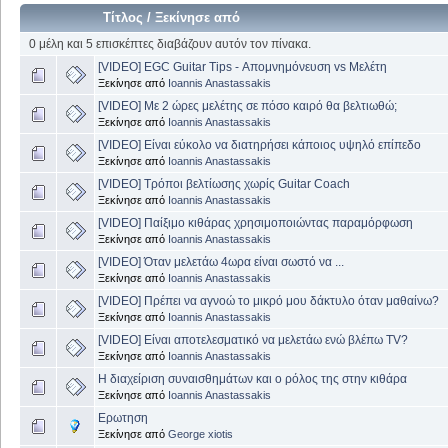
Τίτλος
/
Ξεκίνησε από
0 μέλη και 5 επισκέπτες διαβάζουν αυτόν τον πίνακα.
[VIDEO] EGC Guitar Tips - Απομνημόνευση vs Μελέτη
Ξεκίνησε από
Ioannis Anastassakis
[VIDEO] Με 2 ώρες μελέτης σε πόσο καιρό θα βελτιωθώ;
Ξεκίνησε από
Ioannis Anastassakis
[VIDEO] Είναι εύκολο να διατηρήσει κάποιος υψηλό επίπεδο
Ξεκίνησε από
Ioannis Anastassakis
[VIDEO] Τρόποι βελτίωσης χωρίς Guitar Coach
Ξεκίνησε από
Ioannis Anastassakis
[VIDEO] Παίξιμο κιθάρας χρησιμοποιώντας παραμόρφωση
Ξεκίνησε από
Ioannis Anastassakis
[VIDEO] Όταν μελετάω 4ωρα είναι σωστό να ...
Ξεκίνησε από
Ioannis Anastassakis
[VIDEO] Πρέπει να αγνοώ το μικρό μου δάκτυλο όταν μαθαίνω?
Ξεκίνησε από
Ioannis Anastassakis
[VIDEO] Είναι αποτελεσματικό να μελετάω ενώ βλέπω TV?
Ξεκίνησε από
Ioannis Anastassakis
Η διαχείριση συναισθημάτων και ο ρόλος της στην κιθάρα
Ξεκίνησε από
Ioannis Anastassakis
Ερωτηση
Ξεκίνησε από
George xiotis