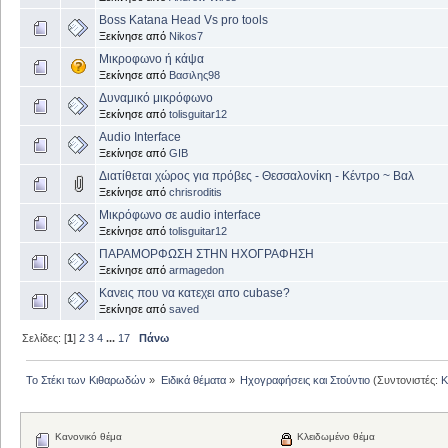
Boss Katana Head Vs pro tools
Ξεκίνησε από
Nikos7
Μικροφωνο ή κάψα
Ξεκίνησε από
Βασιλης98
Δυναμικό μικρόφωνο
Ξεκίνησε από
tolisguitar12
Audio Interface
Ξεκίνησε από
GIB
Διατίθεται χώρος για πρόβες - Θεσσαλονίκη - Κέντρο ~ Βαλ
Ξεκίνησε από
chrisroditis
Μικρόφωνο σε audio interface
Ξεκίνησε από
tolisguitar12
ΠΑΡΑΜΟΡΦΩΣΗ ΣΤΗΝ ΗΧΟΓΡΑΦΗΣΗ
Ξεκίνησε από
armagedon
Κανεις που να κατεχει απο cubase?
Ξεκίνησε από
saved
Σελίδες: [
1
]
2
3
4
...
17
Πάνω
Το Στέκι των Κιθαρωδών
»
Ειδικά θέματα
»
Ηχογραφήσεις και Στούντιο
(Συντονιστές:
K
Κανονικό θέμα
Κλειδωμένο θέμα