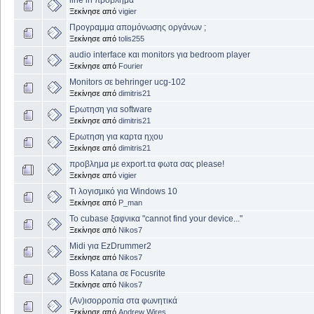
line in προβλημα
Ξεκίνησε από
vigier
Προγραμμα απομόνωσης οργάνων ;
Ξεκίνησε από
tolis255
audio interface και monitors για bedroom player
Ξεκίνησε από
Fourier
Monitors σε behringer ucg-102
Ξεκίνησε από
dimitris21
Ερωτηση για software
Ξεκίνησε από
dimitris21
Ερωτηση για καρτα ηχου
Ξεκίνησε από
dimitris21
προβλημα με export.τα φωτα σας please!
Ξεκίνησε από
vigier
Τι λογισμικό για Windows 10
Ξεκίνησε από
P_man
To cubase ξαφνικα "cannot find your device..."
Ξεκίνησε από
Nikos7
Midi για EzDrummer2
Ξεκίνησε από
Nikos7
Boss Katana σε Focusrite
Ξεκίνησε από
Nikos7
(Αν)ισορροπία στα φωνητικά
Ξεκίνησε από
Andrew Wires