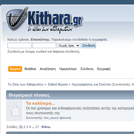
Καλώς ορίσατε,
Επισκέπτης
. Παρακαλούμε
συνδεθείτε
ή
εγγραφείτε
.
Σύνδεση με όνομα, κωδικό και διάρκεια σύνδεσης
Αρχική
Βοήθεια
Αναζήτηση
Ημερολόγιο
Σύνδεση
Εγγραφή
Το Στέκι των Κιθαρωδών
»
Ειδικά θέματα
»
Ηχογραφήσεις και Στούντιο
(Συντονιστές:
K
Θυγατρικοί πίνακες
Τα καλύτερα...
Οι πιο χρήσιμες και ενδιαφέρουσες συζητήσεις αυτής της κατηγορί
τους συντονιστές της
Συντονιστής:
hot_sauce (φλουτσ)
Σελίδες: [
1
]
2
3
4
...
17
Κάτω