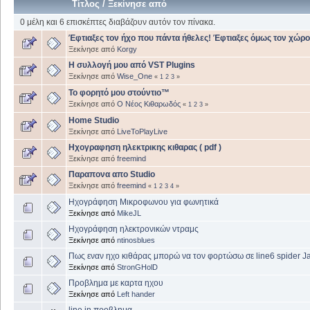
Τίτλος
/
Ξεκίνησε από
0 μέλη και 6 επισκέπτες διαβάζουν αυτόν τον πίνακα.
Έφτιαξες τον ήχο που πάντα ήθελες! Έφτιαξες όμως τον χώρο
Ξεκίνησε από
Korgy
Η συλλογή μου από VST Plugins
Ξεκίνησε από
Wise_One
«
1
2
3
»
Το φορητό μου στούντιο™
Ξεκίνησε από
Ο Νέος Κιθαρωδός
«
1
2
3
»
Home Studio
Ξεκίνησε από
LiveToPlayLive
Ηχογραφηση ηλεκτρικης κιθαρας ( pdf )
Ξεκίνησε από
freemind
Παραπονα απο Studio
Ξεκίνησε από
freemind
«
1
2
3
4
»
Ηχογράφηση Μικροφωνου για φωνητικά
Ξεκίνησε από
MikeJL
Ηχογράφηση ηλεκτρονικών ντραμς
Ξεκίνησε από
ntinosblues
Πως εναν ηχο κιθάρας μπορώ να τον φoρτώσω σε line6 spider 
Ξεκίνησε από
StronGHolD
Προβλημα με καρτα ηχου
Ξεκίνησε από
Left hander