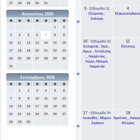
27
28
29
30
31
3
4
-
Εβδομάδα 32
Ολύμπιος ,
Εξακουστοδιανό
Αύγουστος 2026
Σαλώμη
»
�
�
�
�
�
�
�
1
2
3
4
5
6
7
8
9
10
11
-
Εβδομάδα 33
10
11
12
13
14
15
16
Ευλαμπία , Ηρώ ,
Εύπλους
17
18
19
20
21
22
23
Ηρων , Ιππόλυτος
, Λαυρέντιος ,
24
25
26
27
28
29
30
Λώρα, Λάουρα,
Λαυρεντία
31
»
Σεπτέμβριος 2026
�
�
�
�
�
�
�
1
2
3
4
5
6
7
8
9
10
11
12
13
14
15
16
17
18
19
20
17
18
-
Εβδομάδα 34
21
22
23
24
25
26
27
Λευκοθέα , Μύρων
Αρσένιος , Λαύρος
28
29
30
, Στράτων
Φλώρος
»