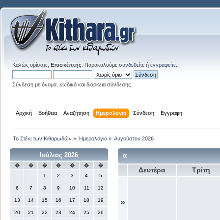
Καλώς ορίσατε,
Επισκέπτης
. Παρακαλούμε
συνδεθείτε
ή
εγγραφείτε
.
Σύνδεση με όνομα, κωδικό και διάρκεια σύνδεσης
Αρχική
Βοήθεια
Αναζήτηση
Ημερολόγιο
Σύνδεση
Εγγραφή
Το Στέκι των Κιθαρωδών
»
Ημερολόγιο
»
Αυγούστου 2026
«
Ιούλιος 2026
�
�
�
�
�
�
�
Δευτέρα
Τρίτη
1
2
3
4
5
6
7
8
9
10
11
12
13
14
15
16
17
18
19
»
20
21
22
23
24
25
26