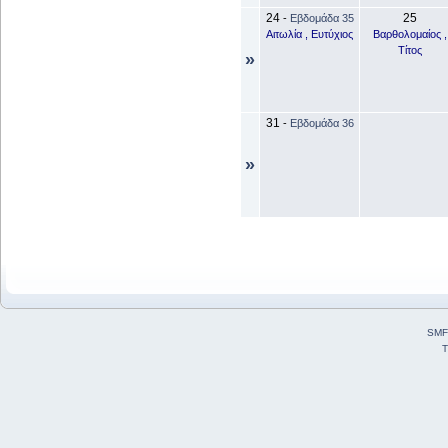
24
25
-
Εβδομάδα 35
Αιτωλία , Ευτύχιος
Βαρθολομαίος ,
Τίτος
»
31
-
Εβδομάδα 36
»
SMF
T