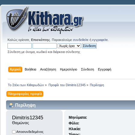
Καλώς ορίσατε,
Επισκέπτης
. Παρακαλούμε
συνδεθείτε
ή
εγγραφείτε
.
Σύνδεση με όνομα, κωδικό και διάρκεια σύνδεσης
Αρχική
Βοήθεια
Αναζήτηση
Ημερολόγιο
Σύνδεση
Εγγραφή
Το Στέκι των Κιθαρωδών
»
Προφίλ του Dimitris12345
»
Περίληψη
Πληροφορίες προφίλ
Περίληψη
Dimitris12345 
Μηνύματα:
Θαμώνας
Φύλο:
Ηλικία:
Αποσυνδεδεμένος
Τόπος: