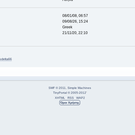
08/01/08, 06:57
09/08/26, 15:24
Greek
21/11/20, 22:10
sdelta66
SMF © 2011
,
Simple Machines
TinyPortal
© 2005-2012
'
XHTML
RSS
WAP2
Όροι Χρήσης