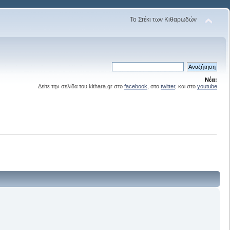
Το Στέκι των Κιθαρωδών
Νέα:
Δείτε την σελίδα του kithara.gr στο
facebook
, στο
twitter
, και στο
youtube