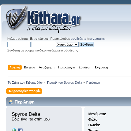
Καλώς ορίσατε,
Επισκέπτης
. Παρακαλούμε
συνδεθείτε
ή
εγγραφείτε
.
Σύνδεση με όνομα, κωδικό και διάρκεια σύνδεσης
Αρχική
Βοήθεια
Αναζήτηση
Ημερολόγιο
Σύνδεση
Εγγραφή
Το Στέκι των Κιθαρωδών
»
Προφίλ του Spyros Delta
»
Περίληψη
Πληροφορίες προφίλ
Περίληψη
Spyros Delta 
Μηνύματα:
Εδώ είναι το σπίτι μου
Φύλο:
Ηλικία:
Τόπος: