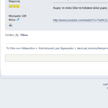
Θαμώνας
Χωρις το σολο.Ολα τα lickακια αλλα χωρις 
Μηνύματα: 228
Φύλο:
http://www.youtube.com/watch?v=TvkfX1
Σελίδες: [
1
]
Πάνω
Το Στέκι των Κιθαρωδών
»
Καλλιτεχνικές μας δημιουργίες
»
Δικοί μας αυτοσχεδιασμοί 
SMF
T