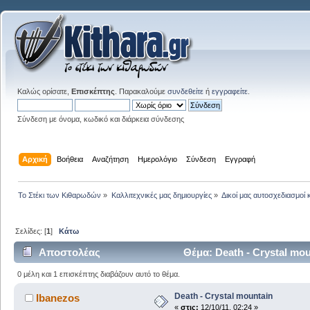
Καλώς ορίσατε,
Επισκέπτης
. Παρακαλούμε
συνδεθείτε
ή
εγγραφείτε
.
Σύνδεση με όνομα, κωδικό και διάρκεια σύνδεσης
Αρχική
Βοήθεια
Αναζήτηση
Ημερολόγιο
Σύνδεση
Εγγραφή
Το Στέκι των Κιθαρωδών
»
Καλλιτεχνικές μας δημιουργίες
»
Δικοί μας αυτοσχεδιασμοί 
Σελίδες: [
1
]
Κάτω
Αποστολέας
Θέμα: Death - Crystal mo
0 μέλη και 1 επισκέπτης διαβάζουν αυτό το θέμα.
Death - Crystal mountain
Ibanezos
«
στις:
12/10/11, 02:24 »