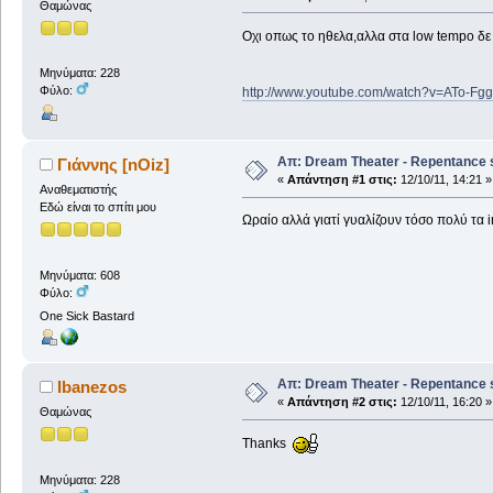
Θαμώνας
Οχι οπως το ηθελα,αλλα στα low tempo δ
Μηνύματα: 228
Φύλο:
http://www.youtube.com/watch?v=ATo-Fg
Απ: Dream Theater - Repentance 
Γιάννης [nOiz]
«
Απάντηση #1 στις:
12/10/11, 14:21 »
Αναθεματιστής
Εδώ είναι το σπίτι μου
Ωραίο αλλά γιατί γυαλίζουν τόσο πολύ τα 
Μηνύματα: 608
Φύλο:
One Sick Bastard
Απ: Dream Theater - Repentance 
Ibanezos
«
Απάντηση #2 στις:
12/10/11, 16:20 »
Θαμώνας
Thanks
Μηνύματα: 228