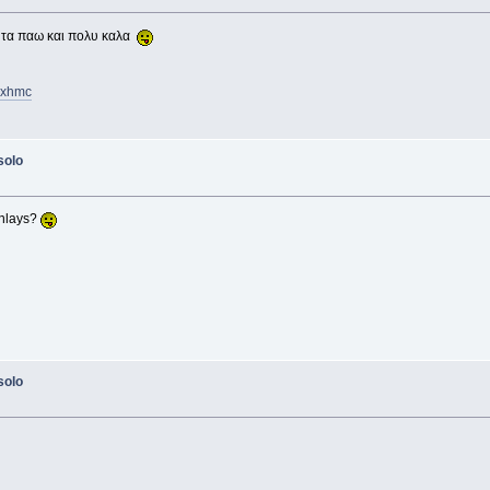
ε τα παω και πολυ καλα
gxhmc
solo
inlays?
solo