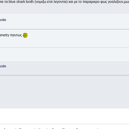
ναι τα blue shark tooth (νομιζω ετσι λεγονται) και με το παραμικρο φως γυαλιζουν,μ
solo
ymmetry παντως
solo