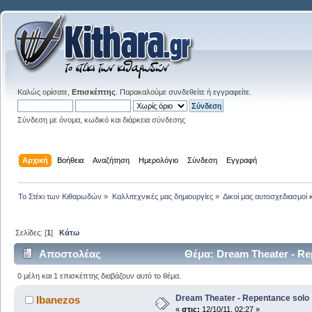
Καλώς ορίσατε,
Επισκέπτης
. Παρακαλούμε
συνδεθείτε
ή
εγγραφείτε
.
Σύνδεση με όνομα, κωδικό και διάρκεια σύνδεσης
Αρχική
Βοήθεια
Αναζήτηση
Ημερολόγιο
Σύνδεση
Εγγραφή
Το Στέκι των Κιθαρωδών
»
Καλλιτεχνικές μας δημιουργίες
»
Δικοί μας αυτοσχεδιασμοί 
Σελίδες: [
1
]
Κάτω
Αποστολέας
Θέμα: Dream Theater - Re
0 μέλη και 1 επισκέπτης διαβάζουν αυτό το θέμα.
Dream Theater - Repentance solo
Ibanezos
«
στις:
12/10/11, 02:27 »