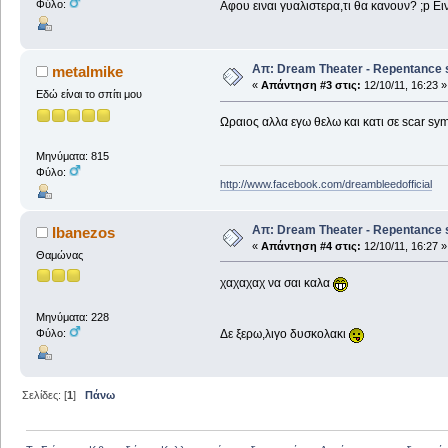
Φύλο:
Αφου ειναι γυαλιστερα,τι θα κανουν? ;p Ει
Απ: Dream Theater - Repentance 
metalmike
«
Απάντηση #3 στις:
12/10/11, 16:23 »
Εδώ είναι το σπίτι μου
Ωραιος αλλα εγω θελω και κατι σε scar s
Μηνύματα: 815
Φύλο:
http://www.facebook.com/dreambleedofficial
Απ: Dream Theater - Repentance 
Ibanezos
«
Απάντηση #4 στις:
12/10/11, 16:27 »
Θαμώνας
χαχαχαχ να σαι καλα
Μηνύματα: 228
Φύλο:
Δε ξερω,λιγο δυσκολακι
Σελίδες: [
1
]
Πάνω