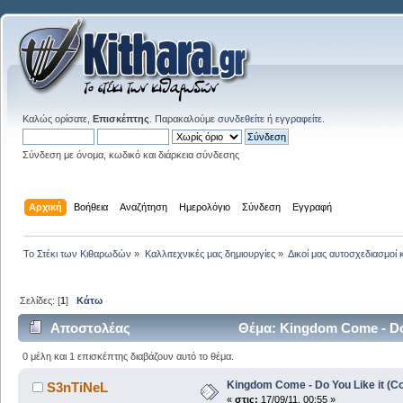
Καλώς ορίσατε,
Επισκέπτης
. Παρακαλούμε
συνδεθείτε
ή
εγγραφείτε
.
Σύνδεση με όνομα, κωδικό και διάρκεια σύνδεσης
Αρχική
Βοήθεια
Αναζήτηση
Ημερολόγιο
Σύνδεση
Εγγραφή
Το Στέκι των Κιθαρωδών
»
Καλλιτεχνικές μας δημιουργίες
»
Δικοί μας αυτοσχεδιασμοί 
Σελίδες: [
1
]
Κάτω
Αποστολέας
Θέμα: Kingdom Come - Do 
0 μέλη και 1 επισκέπτης διαβάζουν αυτό το θέμα.
Kingdom Come - Do You Like it (C
S3nTiNeL
«
στις:
17/09/11, 00:55 »