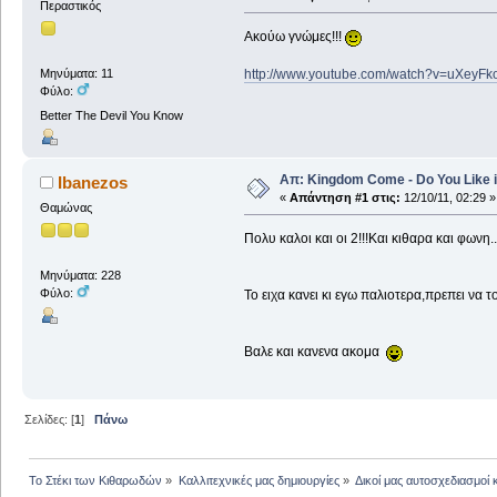
Περαστικός
Ακούω γνώμες!!!
http://www.youtube.com/watch?v=uXeyFk
Μηνύματα: 11
Φύλο:
Better The Devil You Know
Απ: Kingdom Come - Do You Like i
Ibanezos
«
Απάντηση #1 στις:
12/10/11, 02:29 »
Θαμώνας
Πολυ καλοι και οι 2!!!Και κιθαρα και φωνη
Μηνύματα: 228
Φύλο:
Το ειχα κανει κι εγω παλιοτερα,πρεπει να 
Βαλε και κανενα ακομα
Σελίδες: [
1
]
Πάνω
Το Στέκι των Κιθαρωδών
»
Καλλιτεχνικές μας δημιουργίες
»
Δικοί μας αυτοσχεδιασμοί 