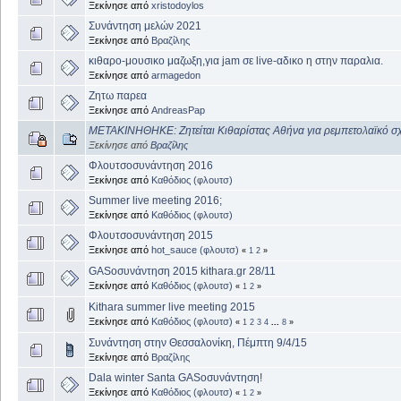
Ξεκίνησε από
xristodoylos
Συνάντηση μελών 2021
Ξεκίνησε από
Βραζίλης
κιθαρο-μουσικο μαζωξη,για jam σε live-αδικο η στην παραλια.
Ξεκίνησε από
armagedon
Ζητω παρεα
Ξεκίνησε από
AndreasPap
ΜΕΤΑΚΙΝΗΘΗΚΕ: Ζητείται Κιθαρίστας Αθήνα για ρεμπετολαϊκό σ
Ξεκίνησε από
Βραζίλης
Φλουτσοσυνάντηση 2016
Ξεκίνησε από
Καθόδιος (φλουτσ)
Summer live meeting 2016;
Ξεκίνησε από
Καθόδιος (φλουτσ)
Φλουτσοσυνάντηση 2015
Ξεκίνησε από
hot_sauce (φλουτσ)
«
1
2
»
GASοσυνάντηση 2015 kithara.gr 28/11
Ξεκίνησε από
Καθόδιος (φλουτσ)
«
1
2
»
Kithara summer live meeting 2015
Ξεκίνησε από
Καθόδιος (φλουτσ)
«
1
2
3
4
...
8
»
Συνάντηση στην Θεσσαλονίκη, Πέμπτη 9/4/15
Ξεκίνησε από
Βραζίλης
Dala winter Santa GASοσυνάντηση!
Ξεκίνησε από
Καθόδιος (φλουτσ)
«
1
2
»