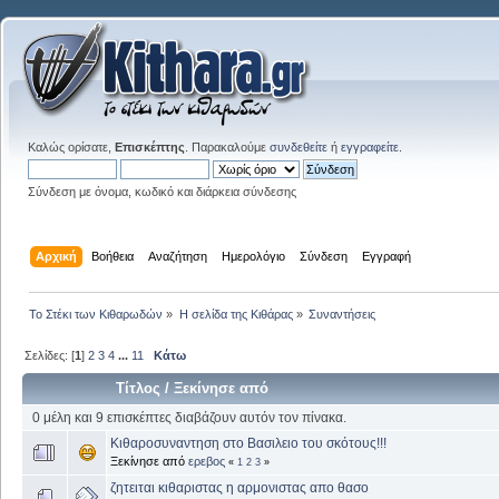
Καλώς ορίσατε,
Επισκέπτης
. Παρακαλούμε
συνδεθείτε
ή
εγγραφείτε
.
Σύνδεση με όνομα, κωδικό και διάρκεια σύνδεσης
Αρχική
Βοήθεια
Αναζήτηση
Ημερολόγιο
Σύνδεση
Εγγραφή
Το Στέκι των Κιθαρωδών
»
Η σελίδα της Κιθάρας
»
Συναντήσεις
Σελίδες: [
1
]
2
3
4
...
11
Κάτω
Τίτλος
/
Ξεκίνησε από
0 μέλη και 9 επισκέπτες διαβάζουν αυτόν τον πίνακα.
Κιθαροσυναντηση στο Βασιλειο του σκότους!!!
Ξεκίνησε από
ερεβος
«
1
2
3
»
ζητειται κιθαριστας η αρμονιστας απο θασο