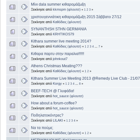
Μίνι dala summer κιθαρομάζωξη
Ξεκίνησε από
kkmspm (φλουτσ)
«
1
2
3
»
χριστουγεννιάτικη κιθαρομάζωξη 2015 Σάββατο 27/12
Ξεκίνησε από
Καθόδιος (φλουτσ)
SYNANTHSH STHN GERMANIA
Ξεκίνησε από
KRHTIKOS79
Kithara summer live meeting 2014?
Ξεκίνησε από
Καθόδιος (φλουτσ)
«
1
2
3
4
...
7
»
Κιθαρα παρτυ στην παραλια!!!!!!
Ξεκίνησε από
johnkout7
Athens Christmas Meating???
Ξεκίνησε από
Καθόδιος (φλουτσ)
«
1
2
»
Kithara Summer Live Meeting 2013 @Remedy Live Club - 21/07
Ξεκίνησε από
Korgy
«
1
2
3
4
...
8
»
BEEF-TECH @ Γλυφάδα!
Ξεκίνησε από
hot_sauce (φλουτσ)
How about a forum-coffee?
Ξεκίνησε από
hot_sauce (φλουτσ)
Ποδηλατοκόντρες?
Ξεκίνησε από
LILAKI
«
1
2
3
4
»
Να τα πούμε;
Ξεκίνησε από
Καθόδιος (φλουτσ)
«
1
2
»