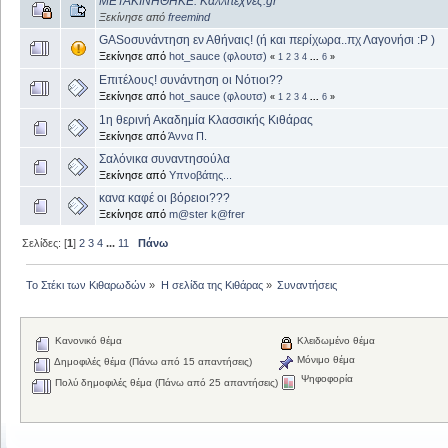
ΜΕΤΑΚΙΝΗΘΗΚΕ: Καλλιτεχνες.gr
Ξεκίνησε από
freemind
GASοσυνάντηση εν Αθήναις! (ή και περίχωρα..πχ Λαγονήσι :P )
Ξεκίνησε από
hot_sauce (φλουτσ)
«
1
2
3
4
...
6
»
Επιτέλους! συνάντηση οι Νότιοι??
Ξεκίνησε από
hot_sauce (φλουτσ)
«
1
2
3
4
...
6
»
1η θερινή Ακαδημία Κλασσικής Κιθάρας
Ξεκίνησε από
Άννα Π.
Σαλόνικα συναντησούλα
Ξεκίνησε από
Υπνοβάτης...
κανα καφέ οι βόρειοι???
Ξεκίνησε από
m@ster k@frer
Σελίδες: [
1
]
2
3
4
...
11
Πάνω
Το Στέκι των Κιθαρωδών
»
Η σελίδα της Κιθάρας
»
Συναντήσεις
Κανονικό θέμα
Κλειδωμένο θέμα
Μόνιμο θέμα
Δημοφιλές θέμα (Πάνω από 15 απαντήσεις)
Ψηφοφορία
Πολύ δημοφιλές θέμα (Πάνω από 25 απαντήσεις)