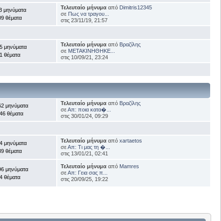
Τελευταίο μήνυμα
από
Dimitris12345
3 μηνύματα
σε
Πως να τραγου...
09 θέματα
στις 23/11/19, 21:57
Τελευταίο μήνυμα
από
Βραζίλης
5 μηνύματα
σε
ΜΕΤΑΚΙΝΗΘΗΚΕ...
1 θέματα
στις 10/09/21, 23:24
Τελευταίο μήνυμα
από
Βραζίλης
62 μηνύματα
σε
Απ: ποια κατα�...
46 θέματα
στις 30/01/24, 09:29
Τελευταίο μήνυμα
από
xartaetos
4 μηνύματα
σε
Απ: Τι μας τη �...
39 θέματα
στις 13/01/21, 02:41
Τελευταίο μήνυμα
από
Mamres
96 μηνύματα
σε
Απ: Γεια σας π...
4 θέματα
στις 20/09/25, 19:22