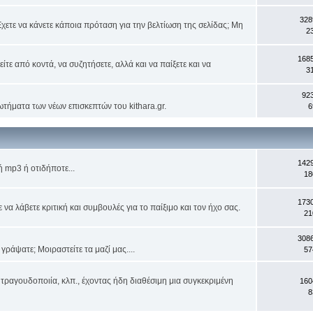
328
χετε να κάνετε κάποια πρόταση για την βελτίωση της σελίδας; Μη
2
168
ίτε από κοντά, να συζητήσετε, αλλά και να παίξετε και να
3
92
ωτήματα των νέων επισκεπτών του kithara.gr.
6
142
 mp3 ή οτιδήποτε...
18
173
α λάβετε κριτική και συμβουλές για το παίξιμο και τον ήχο σας.
21
308
ράψατε; Μοιραστείτε τα μαζί μας....
57
τραγουδοποιία, κλπ., έχοντας ήδη διαθέσιμη μια συγκεκριμένη
160
8