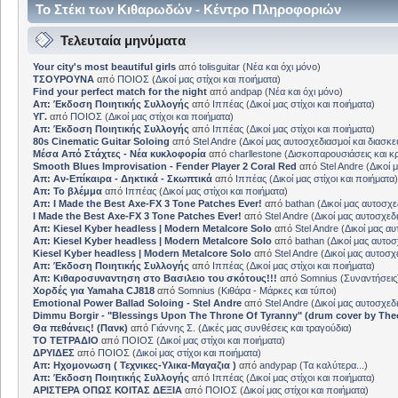
Το Στέκι των Κιθαρωδών - Κέντρο Πληροφοριών
Τελευταία μηνύματα
Your city's most beautiful girls
από
tolisguitar
(
Νέα και όχι μόνο
)
ΤΣΟΥΡΟΥΝΑ
από
ΠΟΙΟΣ
(
Δικοί μας στίχοι και ποιήματα
)
Find your perfect match for the night
από
andpap
(
Νέα και όχι μόνο
)
Απ: Έκδοση Ποιητικής Συλλογής
από
Ιππέας
(
Δικοί μας στίχοι και ποιήματα
)
ΥΓ.
από
ΠΟΙΟΣ
(
Δικοί μας στίχοι και ποιήματα
)
Απ: Έκδοση Ποιητικής Συλλογής
από
Ιππέας
(
Δικοί μας στίχοι και ποιήματα
)
80s Cinematic Guitar Soloing
από
Stel Andre
(
Δικοί μας αυτοσχεδιασμοί και διασκε
Μέσα Από Στάχτες - Νέα κυκλοφορία
από
charllestone
(
Δισκοπαρουσιάσεις και κρ
Smooth Blues Improvisation - Fender Player 2 Coral Red
από
Stel Andre
(
Δικοί 
Απ: Αν-Επίκαιρα - Δηκτικά - Σκωπτικά
από
Ιππέας
(
Δικοί μας στίχοι και ποιήματα
)
Απ: Το βλέμμα
από
Ιππέας
(
Δικοί μας στίχοι και ποιήματα
)
Απ: I Made the Best Axe-FX 3 Tone Patches Ever!
από
bathan
(
Δικοί μας αυτοσχε
I Made the Best Axe-FX 3 Tone Patches Ever!
από
Stel Andre
(
Δικοί μας αυτοσχεδ
Απ: Kiesel Kyber headless | Modern Metalcore Solo
από
Stel Andre
(
Δικοί μας αυ
Απ: Kiesel Kyber headless | Modern Metalcore Solo
από
bathan
(
Δικοί μας αυτοσ
Kiesel Kyber headless | Modern Metalcore Solo
από
Stel Andre
(
Δικοί μας αυτοσχ
Απ: Έκδοση Ποιητικής Συλλογής
από
Ιππέας
(
Δικοί μας στίχοι και ποιήματα
)
Απ: Κιθαροσυναντηση στο Βασιλειο του σκότους!!!
από
Somnius
(
Συναντήσεις
Χορδές για Yamaha CJ818
από
Somnius
(
Κιθάρα - Μάρκες και τύποι
)
Emotional Power Ballad Soloing - Stel Andre
από
Stel Andre
(
Δικοί μας αυτοσχεδ
Dimmu Borgir - "Blessings Upon The Throne Of Tyranny" (drum cover by The
Θα πεθάνεις! (Πανκ)
από
Γιάννης Σ.
(
Δικές μας συνθέσεις και τραγούδια
)
ΤΟ ΤΕΤΡΑΔΙΟ
από
ΠΟΙΟΣ
(
Δικοί μας στίχοι και ποιήματα
)
ΔΡΥΙΔΕΣ
από
ΠΟΙΟΣ
(
Δικοί μας στίχοι και ποιήματα
)
Απ: Ηχομονωση ( Τεχνικες-Υλικα-Μαγαζια )
από
andypap
(
Τα καλύτερα...
)
Απ: Έκδοση Ποιητικής Συλλογής
από
Ιππέας
(
Δικοί μας στίχοι και ποιήματα
)
ΑΡΙΣΤΕΡΑ ΟΠΩΣ ΚΟΙΤΑΣ ΔΕΞΙΑ
από
ΠΟΙΟΣ
(
Δικοί μας στίχοι και ποιήματα
)