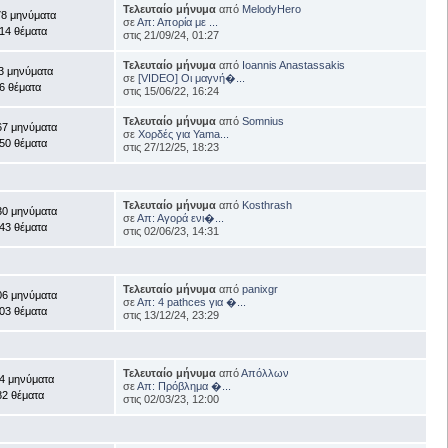
Τελευταίο μήνυμα
από
MelodyHero
78 μηνύματα
σε
Απ: Απορία με ...
14 θέματα
στις 21/09/24, 01:27
Τελευταίο μήνυμα
από
Ioannis Anastassakis
3 μηνύματα
σε
[VIDEO] Οι μαγνή�...
6 θέματα
στις 15/06/22, 16:24
Τελευταίο μήνυμα
από
Somnius
67 μηνύματα
σε
Χορδές για Yama...
50 θέματα
στις 27/12/25, 18:23
Τελευταίο μήνυμα
από
Kosthrash
30 μηνύματα
σε
Απ: Αγορά ενι�...
43 θέματα
στις 02/06/23, 14:31
Τελευταίο μήνυμα
από
panixgr
06 μηνύματα
σε
Απ: 4 pathces για �...
03 θέματα
στις 13/12/24, 23:29
Τελευταίο μήνυμα
από
Απόλλων
4 μηνύματα
σε
Απ: Πρόβλημα �...
82 θέματα
στις 02/03/23, 12:00