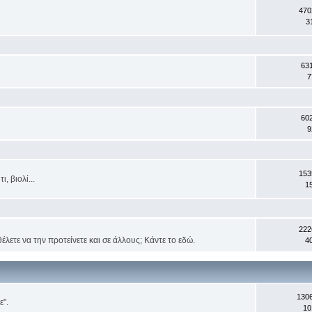
470
3
63
7
60
9
153
, βιολί...
1
222
έλετε να την προτείνετε και σε άλλους; Κάντε το εδώ.
4
130
ε".
10