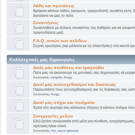
Λάθη και προτάσεις
Βρήκατε κάποιο λάθος (ακόρντο, τραγουδιστή, συνθέτη κλπ); Έ
διστάσετε να μας το πείτε.
Συναντήσεις
Συναντηθείτε με άλλους επισκέπτες της Κιθάρας για να γνωριστε
τραγουδήσετε μαζί.
F.A.Q. αυτών των σελίδων
Συχνές ερωτήσεις (και μάλιστα με τις απαντήσεις) στα καυτά ερ
Καλλιτεχνικές μας δημιουργίες
Δικές μας συνθέσεις και τραγούδια
Πείτε μας να ακούσουμε τις μουσικές σας δημιουργίες σε μορφή
Συντονιστές:
vangelis
,
Korgy
Δικοί μας αυτοσχεδιασμοί και διασκευές
Παρουσιάστε τους αυτοσχεδιασμούς και τις διασκευές σας ώστε ν
Συντονιστής:
Korgy
Δικοί μας στίχοι και ποιήματα
Έχετε στο συρτάρι σας κάποιους στίχους ή κάποιο ποίημα που γ
Συνεργασίες μελών
Εδώ ζητάτε συνεργασία από μέλη για σύνθεση, ενορχήστρωση, 
πρόταση ή/και υλικό.
Συντονιστής:
hot_sauce (φλουτσ)