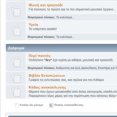
Φωνή και τραγούδι
Γία πολλούς το πρώτο και το πιο σημαντικό μουσικό όργανο...
Θυγατρικοί πίνακες
:
Τα καλύτερα...
Υγεία
Το υπέρτατο αγαθό!
Θυγατρικοί πίνακες
:
Τα καλύτερα...
Διάφορα
Περί παντός
Οτιδήποτε
*δεν*
έχει σχέση με κιθάρα, μουσική και τραγούδι.
Θυγατρικοί πίνακες
:
Άνθρωπος και ζωή
,
Διασκέδαση
,
Επιστήμη και 
Βιβλίο Εντυπώσεων
Γράψτε τις εντυπώσεις σας, και σχόλια για την Κιθάρα.
Κάδος ανακύκλωσης
Θέματα που έχουν μετακινηθεί από άλλες κατηγορίες επειδή εί
Παραμένουν λίγες μέρες για την περίπτωση που κάποιος θέλει ν
Κανένα νέο μήνυμα
Πίνακας ανακατεύθυνσης