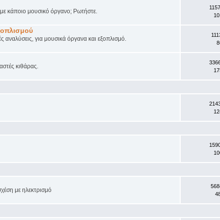
115
ά με κάποιο μουσικό όργανο; Ρωτήστε.
10
ξοπλισμού
111
ές αναλύσεις, για μουσικά όργανα και εξοπλισμό.
8
336
αστές κιθάρας.
17
214
12
159
10
568
σχέση με ηλεκτρισμό
4