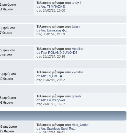
Τελευταίο μήνυμα
από
andy I
2 μηνύματα
σε
Απ: ΤΙ ΜΠΑΣΑ Ε...
11 θέματα
στις 24/02/25, 16:00
Τελευταίο μήνυμα
από
Uriah
1 μηνύματα
σε
Απ: Επισκευή �...
7 θέματα
στις 03/01/20, 21:59
Τελευταίο μήνυμα
από
Apatilos
2 μηνύματα
σε
Περί ROLAND JUNO-D6
2 θέματα
στις 13/12/24, 20:16
Τελευταίο μήνυμα
από
xkostas
5 μηνύματα
σε
Απ: Ταξίμια , �...
50 θέματα
στις 19/02/19, 20:02
Τελευταίο μήνυμα
από
gdimitr
6 μηνύματα
σε
Απ: Συμπλήρωσ...
01 θέματα
στις 24/01/22, 16:27
Τελευταίο μήνυμα
από
Alex_Under
63 μηνύματα
σε
Απ: Stainless Steel Re...
19 θέματα
στις 02/12/24, 09:41