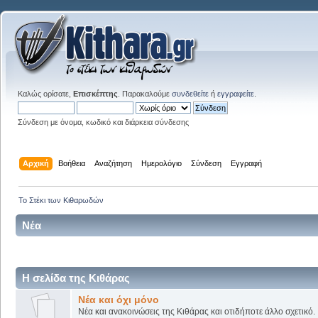
Καλώς ορίσατε,
Επισκέπτης
. Παρακαλούμε
συνδεθείτε
ή
εγγραφείτε
.
Σύνδεση με όνομα, κωδικό και διάρκεια σύνδεσης
Αρχική
Βοήθεια
Αναζήτηση
Ημερολόγιο
Σύνδεση
Εγγραφή
Το Στέκι των Κιθαρωδών
Νέα
Η σελίδα της Κιθάρας
Νέα και όχι μόνο
Νέα και ανακοινώσεις της Κιθάρας και οτιδήποτε άλλο σχετικό.