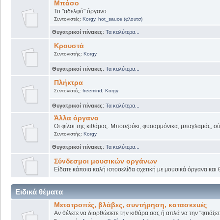
Μπάσο
Το "αδελφό" όργανο
Συντονιστές:
Korgy
,
hot_sauce (φλουτσ)
Θυγατρικοί πίνακες
:
Τα καλύτερα...
Κρουστά
Συντονιστής:
Korgy
Θυγατρικοί πίνακες
:
Τα καλύτερα...
Πλήκτρα
Συντονιστές:
freemind
,
Korgy
Θυγατρικοί πίνακες
:
Τα καλύτερα...
Άλλα όργανα
Οι φίλοι της κιθάρας: Μπουζούκι, φυσαρμόνικα, μπαγλαμάς, ούτι
Συντονιστής:
Korgy
Θυγατρικοί πίνακες
:
Τα καλύτερα...
Σύνδεσμοι μουσικών οργάνων
Είδατε κάποια καλή ιστοσελίδα σχετική με μουσικά όργανα και θ
Ειδικά θέματα
Μετατροπές, βλάβες, συντήρηση, κατασκευές
Αν θέλετε να διορθώσετε την κιθάρα σας ή απλά να την "φτιάξετ