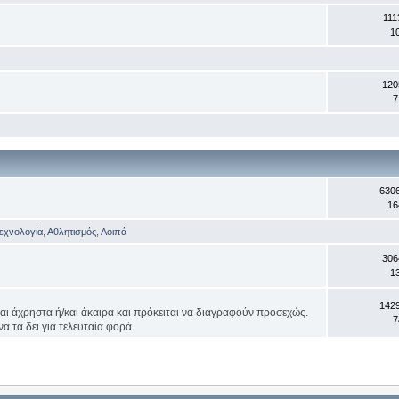
111
1
120
7
630
16
Τεχνολογία
,
Αθλητισμός
,
Λοιπά
306
1
142
ναι άχρηστα ή/και άκαιρα και πρόκειται να διαγραφούν προσεχώς.
7
α τα δει για τελευταία φορά.