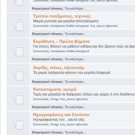
Συντονιστές:
Αυτάρεσκο Καθίκι Isnogood
,
hot_sauce (φλουτσ)
Θυγατρικοί πίνακες
:
Τα καλύτερα...
Τρόποι παιξίματος, τεχνικές
Μικρά μυστικά για μεγάλα αποτελέσματα
Συντονιστές:
Αυτάρεσκο Καθίκι Isnogood
,
hot_sauce (φλουτσ)
Θυγατρικοί πίνακες
:
Τα καλύτερα...
Εκμάθηση – Πρώτα βήματα
Για όσους θέλουν να μάθουν κιθάρα και δεν ξέρουν πώς να ξεκι
Συντονιστής:
Αυτάρεσκο Καθίκι Isnogood
Θυγατρικοί πίνακες
:
Τα καλύτερα...
Χορδές, πένες, αξεσουάρ
Τα μικρά πράγματα κάνουν την μεγάλη διαφορά
Θυγατρικοί πίνακες
:
Τα καλύτερα...
Καταστήματα, αγορά
Τιμές και μαγαζιά σε διάφορες πόλεις και χώρες ή στο διαδίκτυ
Συντονιστές:
Korgy
,
hot_sauce (φλουτσ)
Θυγατρικοί πίνακες
:
Τα καλύτερα...
Ηχογραφήσεις και Στούντιο
Ηχογραφώντας τον... εαυτό σας.
Συντονιστές:
Korgy
,
hot_sauce (φλουτσ)
Θυγατρικοί πίνακες
:
Τα καλύτερα...