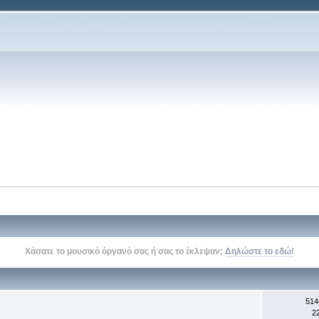
Δείτε την σελίδα του kithara.gr στο
facebook
, στο
twitter
, και στο
youtube
514
2