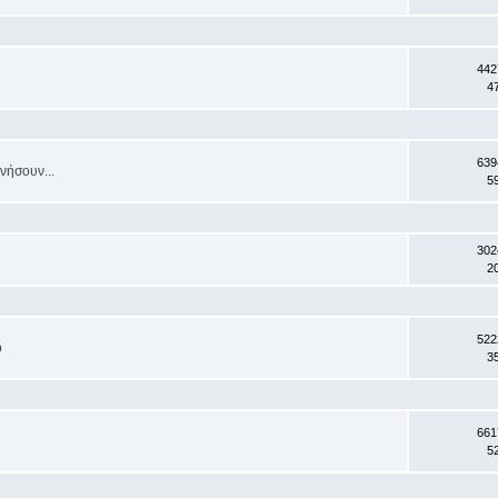
442
4
639
νήσουν...
5
302
2
522
ο
3
661
5