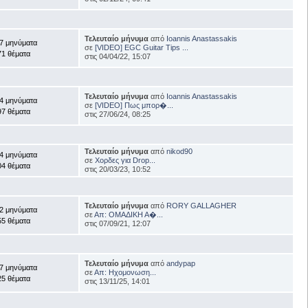
Τελευταίο μήνυμα
από
Ioannis Anastassakis
7 μηνύματα
σε
[VIDEO] EGC Guitar Tips ...
71 θέματα
στις 04/04/22, 15:07
Τελευταίο μήνυμα
από
Ioannis Anastassakis
4 μηνύματα
σε
[VIDEO] Πως μπορ�...
97 θέματα
στις 27/06/24, 08:25
Τελευταίο μήνυμα
από
nikod90
4 μηνύματα
σε
Χορδες για Drop...
04 θέματα
στις 20/03/23, 10:52
Τελευταίο μήνυμα
από
RORY GALLAGHER
2 μηνύματα
σε
Απ: ΟΜΑΔΙΚΗ Α�...
55 θέματα
στις 07/09/21, 12:07
Τελευταίο μήνυμα
από
andypap
7 μηνύματα
σε
Απ: Ηχομονωση...
25 θέματα
στις 13/11/25, 14:01