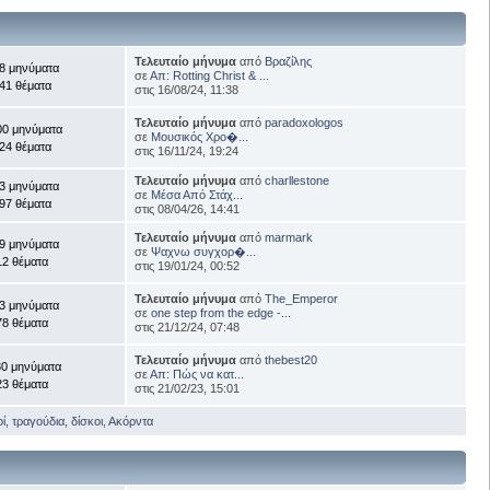
Τελευταίο μήνυμα
από
Βραζίλης
8 μηνύματα
σε
Απ: Rotting Christ & ...
41 θέματα
στις 16/08/24, 11:38
Τελευταίο μήνυμα
από
paradoxologos
00 μηνύματα
σε
Μουσικός Χρο�...
24 θέματα
στις 16/11/24, 19:24
Τελευταίο μήνυμα
από
charllestone
3 μηνύματα
σε
Μέσα Από Στάχ...
97 θέματα
στις 08/04/26, 14:41
Τελευταίο μήνυμα
από
marmark
9 μηνύματα
σε
Ψαχνω συγχορ�...
12 θέματα
στις 19/01/24, 00:52
Τελευταίο μήνυμα
από
The_Emperor
3 μηνύματα
σε
one step from the edge -...
78 θέματα
στις 21/12/24, 07:48
Τελευταίο μήνυμα
από
thebest20
30 μηνύματα
σε
Απ: Πώς να κατ...
23 θέματα
στις 21/02/23, 15:01
, τραγούδια, δίσκοι
,
Ακόρντα