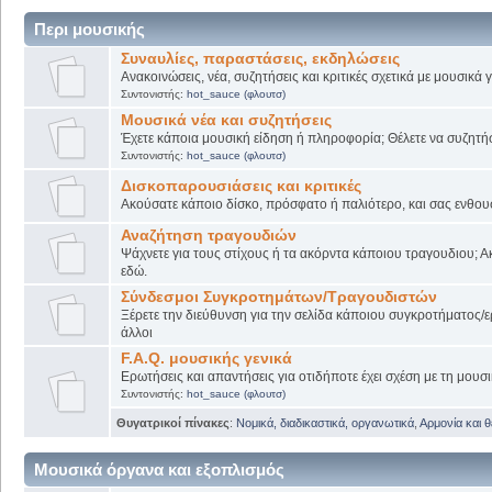
Περι μουσικής
Συναυλίες, παραστάσεις, εκδηλώσεις
Ανακοινώσεις, νέα, συζητήσεις και κριτικές σχετικά με μουσικά
Συντονιστής:
hot_sauce (φλουτσ)
Μουσικά νέα και συζητήσεις
Έχετε κάποια μουσική είδηση ή πληροφορία; Θέλετε να συζητήσε
Συντονιστής:
hot_sauce (φλουτσ)
Δισκοπαρουσιάσεις και κριτικές
Ακούσατε κάποιο δίσκο, πρόσφατο ή παλιότερο, και σας ενθουσί
Αναζήτηση τραγουδιών
Ψάχνετε για τους στίχους ή τα ακόρντα κάποιου τραγουδιου; Α
εδώ.
Σύνδεσμοι Συγκροτημάτων/Τραγουδιστών
Ξέρετε την διεύθυνση για την σελίδα κάποιου συγκροτήματος/ε
άλλοι
F.A.Q. μουσικής γενικά
Ερωτήσεις και απαντήσεις για οτιδήποτε έχει σχέση με τη μουσι
Συντονιστής:
hot_sauce (φλουτσ)
Θυγατρικοί πίνακες
:
Νομικά, διαδικαστικά, οργανωτικά
,
Αρμονία και 
Μουσικά όργανα και εξοπλισμός