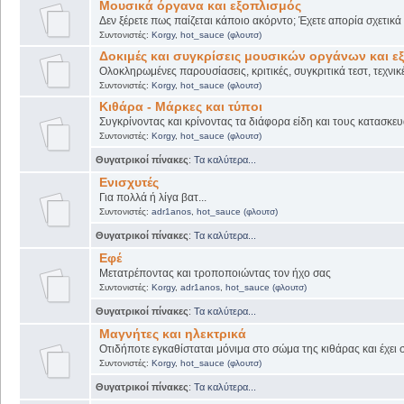
Μουσικά όργανα και εξοπλισμός
Δεν ξέρετε πως παίζεται κάποιο ακόρντο; Έχετε απορία σχετικ
Συντονιστές:
Korgy
,
hot_sauce (φλουτσ)
Δοκιμές και συγκρίσεις μουσικών οργάνων και ε
Ολοκληρωμένες παρουσίασεις, κριτικές, συγκριτικά τεστ, τεχνικ
Συντονιστές:
Korgy
,
hot_sauce (φλουτσ)
Κιθάρα - Μάρκες και τύποι
Συγκρίνοντας και κρίνοντας τα διάφορα είδη και τους κατασκευ
Συντονιστές:
Korgy
,
hot_sauce (φλουτσ)
Θυγατρικοί πίνακες
:
Τα καλύτερα...
Ενισχυτές
Για πολλά ή λίγα βατ...
Συντονιστές:
adr1anos
,
hot_sauce (φλουτσ)
Θυγατρικοί πίνακες
:
Τα καλύτερα...
Εφέ
Μετατρέποντας και τροποποιώντας τον ήχο σας
Συντονιστές:
Korgy
,
adr1anos
,
hot_sauce (φλουτσ)
Θυγατρικοί πίνακες
:
Τα καλύτερα...
Μαγνήτες και ηλεκτρικά
Οτιδήποτε εγκαθίσταται μόνιμα στο σώμα της κιθάρας και έχει 
Συντονιστές:
Korgy
,
hot_sauce (φλουτσ)
Θυγατρικοί πίνακες
:
Τα καλύτερα...