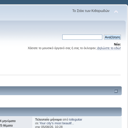
Το Στέκι των Κιθαρωδών
Νέα:
Χάσατε το μουσικό όργανό σας ή σας το έκλεψαν;
Δηλώστε το εδώ!
Τελευταίο μήνυμα
από
tolisguitar
4 μηνύματα
σε
Your city's most beautif...
25 θέματα
στις 05/08/26, 10:28