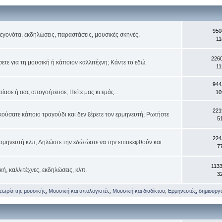
950
 γεγονότα, εκδηλώσεις, παραστάσεις, μουσικές σκηνές.
11
226
τε για τη μουσική ή κάποιον καλλιτέχνη; Κάντε το εδώ.
11
944
ασε ή σας απογοήτευσε; Πείτε μας κι εμάς...
10
221
κούσατε κάποιο τραγούδι και δεν ξέρετε τον ερμηνευτή; Ρωτήστε
5
224
ρμηνευτή κλπ; Δηλώστε την εδώ ώστε να την επισκεφθούν και
7
113
κή, καλλιτέχνες, εκδηλώσεις, κλπ.
3
θεωρία της μουσικής
,
Μουσική και υπολογιστές
,
Μουσική και διαδίκτυο
,
Ερμηνευτές, δημιουργοί