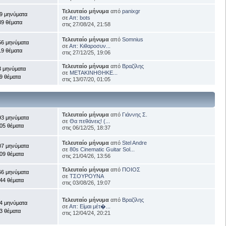
Τελευταίο μήνυμα
από
panixgr
9 μηνύματα
σε
Απ: bots
39 θέματα
στις 27/08/24, 21:58
Τελευταίο μήνυμα
από
Somnius
56 μηνύματα
σε
Απ: Κιθαροσυν...
19 θέματα
στις 27/12/25, 19:06
Τελευταίο μήνυμα
από
Βραζίλης
3 μηνύματα
σε
ΜΕΤΑΚΙΝΗΘΗΚΕ...
9 θέματα
στις 13/07/20, 01:05
Τελευταίο μήνυμα
από
Γιάννης Σ.
93 μηνύματα
σε
Θα πεθάνεις! (...
05 θέματα
στις 06/12/25, 18:37
Τελευταίο μήνυμα
από
Stel Andre
07 μηνύματα
σε
80s Cinematic Guitar Sol...
09 θέματα
στις 21/04/26, 13:56
Τελευταίο μήνυμα
από
ΠΟΙΟΣ
66 μηνύματα
σε
ΤΣΟΥΡΟΥΝΑ
44 θέματα
στις 03/08/26, 19:07
Τελευταίο μήνυμα
από
Βραζίλης
4 μηνύματα
σε
Απ: Είμαι μέτ�...
3 θέματα
στις 12/04/24, 20:21