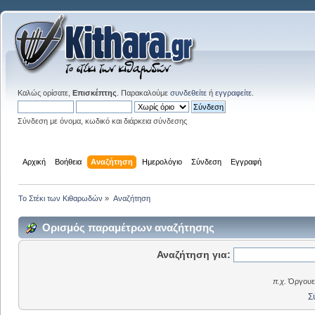
Καλώς ορίσατε,
Επισκέπτης
. Παρακαλούμε
συνδεθείτε
ή
εγγραφείτε
.
Σύνδεση με όνομα, κωδικό και διάρκεια σύνδεσης
Αρχική
Βοήθεια
Αναζήτηση
Ημερολόγιο
Σύνδεση
Εγγραφή
Το Στέκι των Κιθαρωδών
»
Αναζήτηση
Ορισμός παραμέτρων αναζήτησης
Αναζήτηση για:
π.χ.
Όργουελ
Σ