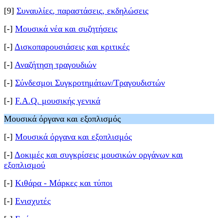
[9]
Συναυλίες, παραστάσεις, εκδηλώσεις
[-]
Μουσικά νέα και συζητήσεις
[-]
Δισκοπαρουσιάσεις και κριτικές
[-]
Αναζήτηση τραγουδιών
[-]
Σύνδεσμοι Συγκροτημάτων/Τραγουδιστών
[-]
F.A.Q. μουσικής γενικά
Μουσικά όργανα και εξοπλισμός
[-]
Μουσικά όργανα και εξοπλισμός
[-]
Δοκιμές και συγκρίσεις μουσικών οργάνων και
εξοπλισμού
[-]
Κιθάρα - Μάρκες και τύποι
[-]
Ενισχυτές