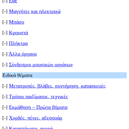
[-]
Εφέ
[-]
Μαγνήτες και ηλεκτρικά
[-]
Μπάσο
[-]
Κρουστά
[-]
Πλήκτρα
[-]
Άλλα όργανα
[-]
Σύνδεσμοι μουσικών οργάνων
Ειδικά θέματα
[-]
Μετατροπές, βλάβες, συντήρηση, κατασκευές
[-]
Τρόποι παιξίματος, τεχνικές
[-]
Εκμάθηση – Πρώτα βήματα
[-]
Χορδές, πένες, αξεσουάρ
[-]
Καταστήματα, αγορά