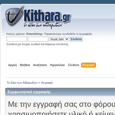
Καλώς ορίσατε,
Επισκέπτης
. Παρακαλούμε
συνδεθείτε
ή
εγγραφείτε
.
Σύνδεση με όνομα, κωδικό και διάρκεια σύνδεσης
Αρχική
Βοήθεια
Αναζήτηση
Ημερολόγιο
Σύνδεση
Εγγραφή
Το Στέκι των Κιθαρωδών
»
Εγγραφή
Συμφωνητικό εγγραφής
Με την εγγραφή σας στο φόρουμ
χρησιμοποιήσετε υλικό ή κείμε