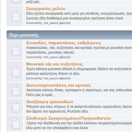
μαζί μας....
Συνεργασίες μελών
Εδώ ζητάτε συνεργασία από μέλη για σύνθεση, ενορχήστρωση, τρα
έχοντας ήδη διαθέσιμη μια συγκεκριμένη πρόταση ή/και υλικό.
Συντονιστής:
hot_sauce (φλουτσ)
Περι μουσικής
Συναυλίες, παραστάσεις, εκδηλώσεις
Ανακοινώσεις, νέα, συζητήσεις και κριτικές σχετικά με μουσικά γεγο
παραστάσεις, μουσικές σκηνές.
Συντονιστής:
hot_sauce (φλουτσ)
Μουσικά νέα και συζητήσεις
Έχετε κάποια μουσική είδηση ή πληροφορία; Θέλετε να συζητήσετε 
κάποιον καλλιτέχνη; Κάντε το εδώ.
Συντονιστής:
hot_sauce (φλουτσ)
Δισκοπαρουσιάσεις και κριτικές
Ακούσατε κάποιο δίσκο, πρόσφατο ή παλιότερο, και σας ενθουσίασ
Πείτε μας κι εμάς...
Αναζήτηση τραγουδιών
Ψάχνετε για τους στίχους ή τα ακόρντα κάποιου τραγουδιου; Ακού
δεν ξέρετε τον ερμηνευτή; Ρωτήστε εδώ.
Σύνδεσμοι Συγκροτημάτων/Τραγουδιστών
Ξέρετε την διεύθυνση για την σελίδα κάποιου συγκροτήματος/ερμη
εδώ ώστε να την επισκεφθούν και άλλοι