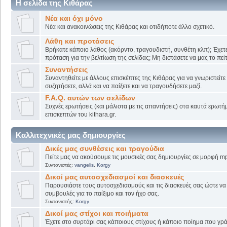
Η σελίδα της Κιθάρας
Νέα και όχι μόνο
Νέα και ανακοινώσεις της Κιθάρας και οτιδήποτε άλλο σχετικό.
Λάθη και προτάσεις
Βρήκατε κάποιο λάθος (ακόρντο, τραγουδιστή, συνθέτη κλπ); Έχετε
πρόταση για την βελτίωση της σελίδας; Μη διστάσετε να μας το πείτ
Συναντήσεις
Συναντηθείτε με άλλους επισκέπτες της Κιθάρας για να γνωριστείτε
συζητήσετε, αλλά και να παίξετε και να τραγουδήσετε μαζί.
F.A.Q. αυτών των σελίδων
Συχνές ερωτήσεις (και μάλιστα με τις απαντήσεις) στα καυτά ερωτ
επισκεπτών του kithara.gr.
Καλλιτεχνικές μας δημιουργίες
Δικές μας συνθέσεις και τραγούδια
Πείτε μας να ακούσουμε τις μουσικές σας δημιουργίες σε μορφή mp
Συντονιστές:
vangelis
,
Korgy
Δικοί μας αυτοσχεδιασμοί και διασκευές
Παρουσιάστε τους αυτοσχεδιασμούς και τις διασκευές σας ώστε να λ
συμβουλές για το παίξιμο και τον ήχο σας.
Συντονιστής:
Korgy
Δικοί μας στίχοι και ποιήματα
Έχετε στο συρτάρι σας κάποιους στίχους ή κάποιο ποίημα που γρά