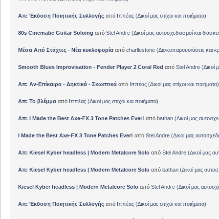
Απ: Έκδοση Ποιητικής Συλλογής
από
Ιππέας
(
Δικοί μας στίχοι και ποιήματα
)
80s Cinematic Guitar Soloing
από
Stel Andre
(
Δικοί μας αυτοσχεδιασμοί και διασκε
Μέσα Από Στάχτες - Νέα κυκλοφορία
από
charllestone
(
Δισκοπαρουσιάσεις και κρ
Smooth Blues Improvisation - Fender Player 2 Coral Red
από
Stel Andre
(
Δικοί 
Απ: Αν-Επίκαιρα - Δηκτικά - Σκωπτικά
από
Ιππέας
(
Δικοί μας στίχοι και ποιήματα
)
Απ: Το βλέμμα
από
Ιππέας
(
Δικοί μας στίχοι και ποιήματα
)
Απ: I Made the Best Axe-FX 3 Tone Patches Ever!
από
bathan
(
Δικοί μας αυτοσχε
I Made the Best Axe-FX 3 Tone Patches Ever!
από
Stel Andre
(
Δικοί μας αυτοσχεδ
Απ: Kiesel Kyber headless | Modern Metalcore Solo
από
Stel Andre
(
Δικοί μας αυ
Απ: Kiesel Kyber headless | Modern Metalcore Solo
από
bathan
(
Δικοί μας αυτοσ
Kiesel Kyber headless | Modern Metalcore Solo
από
Stel Andre
(
Δικοί μας αυτοσχ
Απ: Έκδοση Ποιητικής Συλλογής
από
Ιππέας
(
Δικοί μας στίχοι και ποιήματα
)