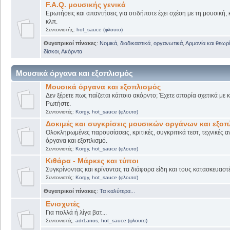
F.A.Q. μουσικής γενικά
Ερωτήσεις και απαντήσεις για οτιδήποτε έχει σχέση με τη μουσική, 
κλπ.
Συντονιστής:
hot_sauce (φλουτσ)
Θυγατρικοί πίνακες
:
Νομικά, διαδικαστικά, οργανωτικά
,
Αρμονία και θεωρί
δίσκοι
,
Ακόρντα
Μουσικά όργανα και εξοπλισμός
Μουσικά όργανα και εξοπλισμός
Δεν ξέρετε πως παίζεται κάποιο ακόρντο; Έχετε απορία σχετικά με
Ρωτήστε.
Συντονιστές:
Korgy
,
hot_sauce (φλουτσ)
Δοκιμές και συγκρίσεις μουσικών οργάνων και εξο
Ολοκληρωμένες παρουσίασεις, κριτικές, συγκριτικά τεστ, τεχνικές α
όργανα και εξοπλισμό.
Συντονιστές:
Korgy
,
hot_sauce (φλουτσ)
Κιθάρα - Μάρκες και τύποι
Συγκρίνοντας και κρίνοντας τα διάφορα είδη και τους κατασκευαστ
Συντονιστές:
Korgy
,
hot_sauce (φλουτσ)
Θυγατρικοί πίνακες
:
Τα καλύτερα...
Ενισχυτές
Για πολλά ή λίγα βατ...
Συντονιστές:
adr1anos
,
hot_sauce (φλουτσ)