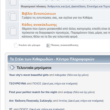
Θυγατρικοί πίνακες
:
Άνθρωπος και ζωή
,
Διασκέδαση
,
Επιστήμη και Τεχν
Βιβλίο Εντυπώσεων
Γράψτε τις εντυπώσεις σας, και σχόλια για την Κιθάρα.
Κάδος ανακύκλωσης
Θέματα που έχουν μετακινηθεί από άλλες κατηγορίες επειδή είναι ά
πρόκειται να διαγραφούν προσεχώς. Παραμένουν λίγες μέρες για 
κάποιος θέλει να τα δει για τελευταία φορά.
Κανένα νέο μήνυμα
Πίνακας ανακατεύθυνσης
Το Στέκι των Κιθαρωδών - Κέντρο Πληροφοριών
Τελευταία μηνύματα
Your city's most beautiful girls
από
tolisguitar
(
Νέα και όχι μόνο
)
ΤΣΟΥΡΟΥΝΑ
από
ΠΟΙΟΣ
(
Δικοί μας στίχοι και ποιήματα
)
Find your perfect match for the night
από
andpap
(
Νέα και όχι μόνο
)
Απ: Έκδοση Ποιητικής Συλλογής
από
Ιππέας
(
Δικοί μας στίχοι και ποιήματα
)
ΥΓ.
από
ΠΟΙΟΣ
(
Δικοί μας στίχοι και ποιήματα
)