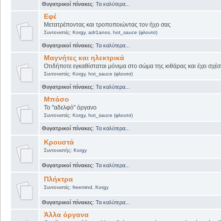
Θυγατρικοί πίνακες
:
Τα καλύτερα...
Εφέ
Μετατρέποντας και τροποποιώντας τον ήχο σας
Συντονιστές:
Korgy
,
adr1anos
,
hot_sauce (φλουτσ)
Θυγατρικοί πίνακες
:
Τα καλύτερα...
Μαγνήτες και ηλεκτρικά
Οτιδήποτε εγκαθίσταται μόνιμα στο σώμα της κιθάρας και έχει σχέσ
Συντονιστές:
Korgy
,
hot_sauce (φλουτσ)
Θυγατρικοί πίνακες
:
Τα καλύτερα...
Μπάσο
Το "αδελφό" όργανο
Συντονιστές:
Korgy
,
hot_sauce (φλουτσ)
Θυγατρικοί πίνακες
:
Τα καλύτερα...
Κρουστά
Συντονιστής:
Korgy
Θυγατρικοί πίνακες
:
Τα καλύτερα...
Πλήκτρα
Συντονιστές:
freemind
,
Korgy
Θυγατρικοί πίνακες
:
Τα καλύτερα...
Άλλα όργανα