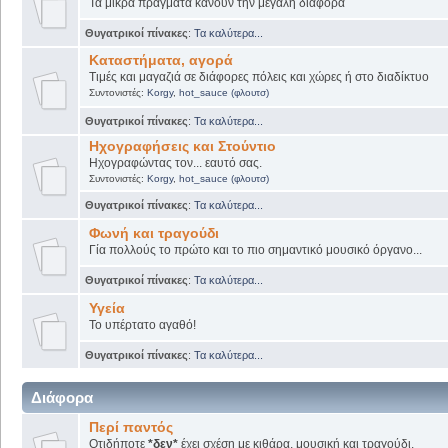
Τα μικρά πράγματα κάνουν την μεγάλη διαφορά
Θυγατρικοί πίνακες
:
Τα καλύτερα...
Καταστήματα, αγορά
Τιμές και μαγαζιά σε διάφορες πόλεις και χώρες ή στο διαδίκτυο
Συντονιστές:
Korgy
,
hot_sauce (φλουτσ)
Θυγατρικοί πίνακες
:
Τα καλύτερα...
Ηχογραφήσεις και Στούντιο
Ηχογραφώντας τον... εαυτό σας.
Συντονιστές:
Korgy
,
hot_sauce (φλουτσ)
Θυγατρικοί πίνακες
:
Τα καλύτερα...
Φωνή και τραγούδι
Γία πολλούς το πρώτο και το πιο σημαντικό μουσικό όργανο...
Θυγατρικοί πίνακες
:
Τα καλύτερα...
Υγεία
Το υπέρτατο αγαθό!
Θυγατρικοί πίνακες
:
Τα καλύτερα...
Διάφορα
Περί παντός
Οτιδήποτε
*δεν*
έχει σχέση με κιθάρα, μουσική και τραγούδι.