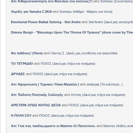
Απ: Κιθαροσυναντηση στο Βασιλειο του σκότους!!!
από
Somnius
(
Συναντήσεις
Χορδές για Yamaha CJ818
από
Somnius
(
Κιθάρα - Μάρκες και τύποι
)
Emotional Power Ballad Soloing - Stel Andre
από
Stel Andre
(
Δικοί μας αυτοσχεδ
Dimmu Borgir - "Blessings Upon The Throne Of Tyranny" (drum cover by The
Θα πεθάνεις! (Πανκ)
από
Γιάννης Σ.
(
Δικές μας συνθέσεις και τραγούδια
)
ΤΟ ΤΕΤΡΑΔΙΟ
από
ΠΟΙΟΣ
(
Δικοί μας στίχοι και ποιήματα
)
ΔΡΥΙΔΕΣ
από
ΠΟΙΟΣ
(
Δικοί μας στίχοι και ποιήματα
)
Απ: Ηχομονωση ( Τεχνικες-Υλικα-Μαγαζια )
από
andypap
(
Τα καλύτερα...
)
Απ: Έκδοση Ποιητικής Συλλογής
από
Ιππέας
(
Δικοί μας στίχοι και ποιήματα
)
ΑΡΙΣΤΕΡΑ ΟΠΩΣ ΚΟΙΤΑΣ ΔΕΞΙΑ
από
ΠΟΙΟΣ
(
Δικοί μας στίχοι και ποιήματα
)
Η ΠΟΛΗ ΣΟΥ
από
ΠΟΙΟΣ
(
Δικοί μας στίχοι και ποιήματα
)
Απ: Γεια σας παιδια,ειμαστε οι Mamres Οι Παντοτινοι.
από
Mamres
(
Κάδος αν