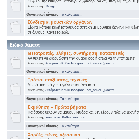
Οι φίλοι της κιθάρας: Μπουζούκι, φυσαρμόνικα, μπαγλαμάς, ούτι, βι
Συντονιστής:
Korgy
Θυγατρικοί πίνακες
:
Τα καλύτερα...
Σύνδεσμοι μουσικών οργάνων
Είδατε κάποια καλή ιστοσελίδα σχετική με μουσικά όργανα και θέλετ
σε άλλους; Κάντε το εδώ.
Ειδικά θέματα
Μετατροπές, βλάβες, συντήρηση, κατασκευές
Αν θέλετε να διορθώσετε την κιθάρα σας ή απλά να την "φτιάξετε".
Συντονιστές:
Αυτάρεσκο Καθίκι Isnogood
,
hot_sauce (φλουτσ)
Θυγατρικοί πίνακες
:
Τα καλύτερα...
Τρόποι παιξίματος, τεχνικές
Μικρά μυστικά για μεγάλα αποτελέσματα
Συντονιστές:
Αυτάρεσκο Καθίκι Isnogood
,
hot_sauce (φλουτσ)
Θυγατρικοί πίνακες
:
Τα καλύτερα...
Εκμάθηση – Πρώτα βήματα
Για όσους θέλουν να μάθουν κιθάρα και δεν ξέρουν πώς να ξεκινήσο
Συντονιστής:
Αυτάρεσκο Καθίκι Isnogood
Θυγατρικοί πίνακες
:
Τα καλύτερα...
Χορδές, πένες, αξεσουάρ