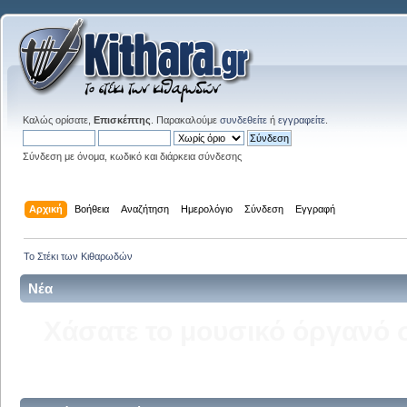
Καλώς ορίσατε,
Επισκέπτης
. Παρακαλούμε
συνδεθείτε
ή
εγγραφείτε
.
Σύνδεση με όνομα, κωδικό και διάρκεια σύνδεσης
Αρχική
Βοήθεια
Αναζήτηση
Ημερολόγιο
Σύνδεση
Εγγραφή
Το Στέκι των Κιθαρωδών
Νέα
Δείτε την σελίδα του kitha
στ