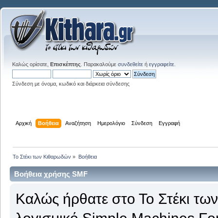
Καλώς ορίσατε,
Επισκέπτης
. Παρακαλούμε
συνδεθείτε
ή
εγγραφείτε
.
Σύνδεση με όνομα, κωδικό και διάρκεια σύνδεσης
Αρχική
Βοήθεια
Αναζήτηση
Ημερολόγιο
Σύνδεση
Εγγραφή
Το Στέκι των Κιθαρωδών
»
Βοήθεια
Βοήθεια χρήσης SMF
Καλώς ήρθατε στο Το Στέκι τω
λογισμικό Simple Machines Fo