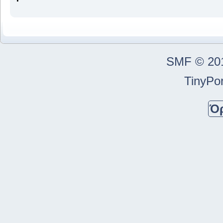
SMF © 20
TinyPor
Ό