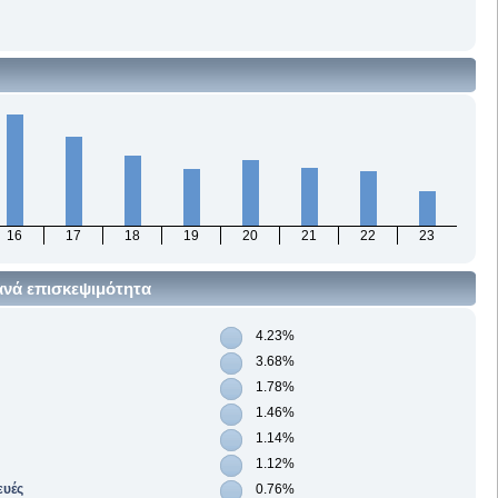
16
17
18
19
20
21
22
23
ανά επισκεψιμότητα
4.23%
3.68%
1.78%
1.46%
1.14%
1.12%
ευές
0.76%