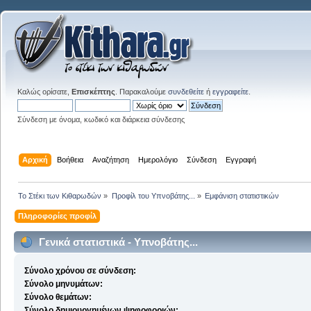
Καλώς ορίσατε,
Επισκέπτης
. Παρακαλούμε
συνδεθείτε
ή
εγγραφείτε
.
Σύνδεση με όνομα, κωδικό και διάρκεια σύνδεσης
Αρχική
Βοήθεια
Αναζήτηση
Ημερολόγιο
Σύνδεση
Εγγραφή
Το Στέκι των Κιθαρωδών
»
Προφίλ του Υπνοβάτης...
»
Εμφάνιση στατιστικών
Πληροφορίες προφίλ
Γενικά στατιστικά - Υπνοβάτης...
Σύνολο χρόνου σε σύνδεση:
Σύνολο μηνυμάτων:
Σύνολο θεμάτων:
Σύνολο δημιουργημένων ψηφοφοριών: