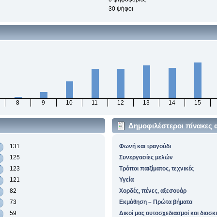
30 ψήφοι
8
9
10
11
12
13
14
15
Δημοφιλέστεροι πίνακες 
131
Φωνή και τραγούδι
125
Συνεργασίες μελών
123
Τρόποι παιξίματος, τεχνικές
121
Υγεία
82
Χορδές, πένες, αξεσουάρ
73
Εκμάθηση – Πρώτα βήματα
59
Δικοί μας αυτοσχεδιασμοί και διασκ