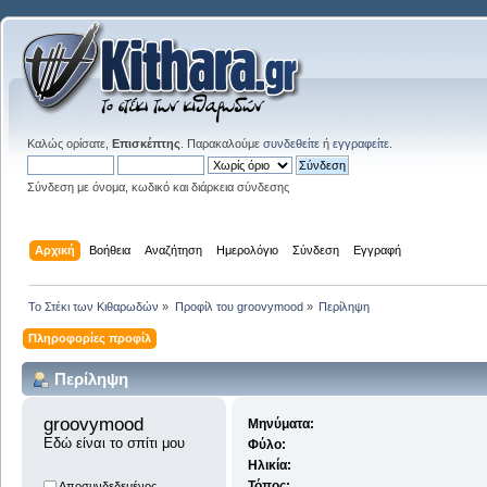
Καλώς ορίσατε,
Επισκέπτης
. Παρακαλούμε
συνδεθείτε
ή
εγγραφείτε
.
Σύνδεση με όνομα, κωδικό και διάρκεια σύνδεσης
Αρχική
Βοήθεια
Αναζήτηση
Ημερολόγιο
Σύνδεση
Εγγραφή
Το Στέκι των Κιθαρωδών
»
Προφίλ του groovymood
»
Περίληψη
Πληροφορίες προφίλ
Περίληψη
groovymood 
Μηνύματα:
Εδώ είναι το σπίτι μου
Φύλο:
Ηλικία:
Τόπος:
Αποσυνδεδεμένος