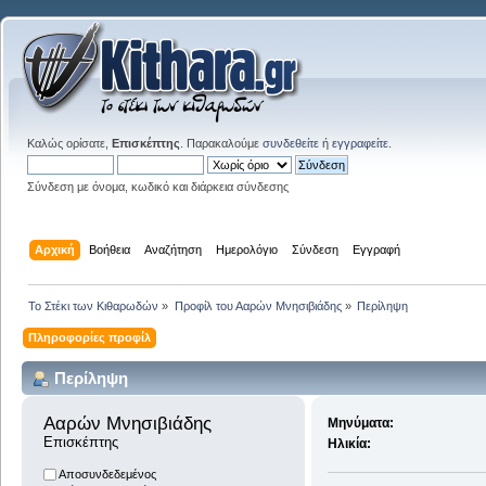
Καλώς ορίσατε,
Επισκέπτης
. Παρακαλούμε
συνδεθείτε
ή
εγγραφείτε
.
Σύνδεση με όνομα, κωδικό και διάρκεια σύνδεσης
Αρχική
Βοήθεια
Αναζήτηση
Ημερολόγιο
Σύνδεση
Εγγραφή
Το Στέκι των Κιθαρωδών
»
Προφίλ του Ααρών Μνησιβιάδης
»
Περίληψη
Πληροφορίες προφίλ
Περίληψη
Ααρών Μνησιβιάδης 
Μηνύματα:
Επισκέπτης
Ηλικία:
Αποσυνδεδεμένος