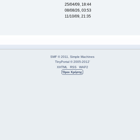
25/04/09, 18:44
08/08/26, 03:53
11/10/09, 21:35
SMF © 2011
,
Simple Machines
TinyPortal
© 2005-2012
'
XHTML
RSS
WAP2
Όροι Χρήσης