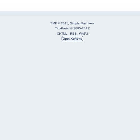
SMF © 2011
,
Simple Machines
TinyPortal
© 2005-2012
'
XHTML
RSS
WAP2
Όροι Χρήσης