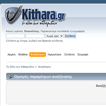
Καλώς ορίσατε,
Επισκέπτης
. Παρακαλούμε
συνδεθείτε
ή
εγγραφείτε
.
Σύνδεση με όνομα, κωδικό και διάρκεια σύνδεσης
Αρχική
Βοήθεια
Αναζήτηση
Ημερολόγιο
Σύνδεση
Εγγραφή
Το Στέκι των Κιθαρωδών
»
Αναζήτηση
Ορισμός παραμέτρων αναζήτησης
Αναζή