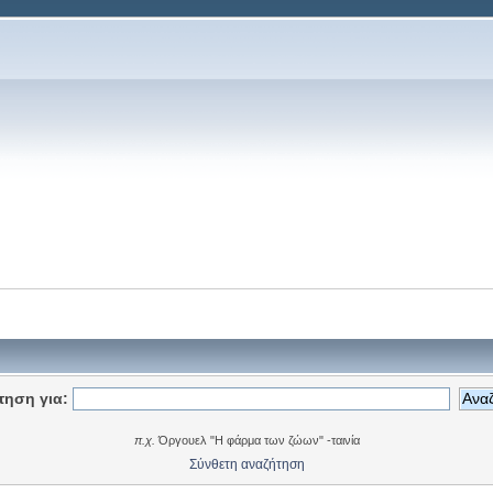
τηση για:
π.χ.
Όργουελ "Η φάρμα των ζώων" -ταινία
Σύνθετη αναζήτηση