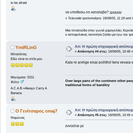
to be afraid
να υποθεσω οτι καταλαβα? χμμμμμ
«
Τελευταία τροποποίηση: 18/08/05, 11:18 από h
Μια πεταλούδα στην γωνιά χαμογελάει, Κερνάει
ο αστυφυλακας ταυτοτητα ζητάει μα εγω την ψ
Απ: Η πρώτη στιχουργική απόπειρα
YmiRLinG
«
Απάντηση #4 στις:
18/08/05, 10:48 »
Μπασίστας
Εδώ είναι το σπίτι μου
Kala re arxhge eisai poihths! twra vevaia
Μηνύματα: 3331
Over large parts of the continent other peo
Φύλο:
traditional forms of banditry
A.C.A.B.=Always Carry A
Banana
Απ: Η πρώτη στιχουργική απόπειρα
Ο Γενίτσαρος cmaj7
«
Απάντηση #5 στις:
18/08/05, 10:49 »
Θαμώνας
εννοείται ρε