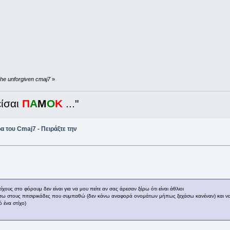
the unforgiven cmaj7
»
ίσαι
Π
Α
Μ
Ο
Κ
..."
 του Cmaj7 - Πειράξτε την
ους στο φόρουμ δεν είναι για να μου πείτε αν σας άρεσαν ξέρω ότι είναι άθλιοι
ρώσω στους πιτσιρικάδες που συμπαθώ (δεν κάνω αναφορά ονομάτων μήπως ξεχάσω κανέναν) και να
 ένα στίχο)