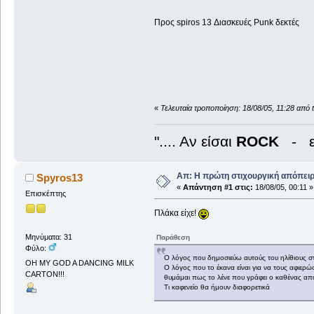
Προς spiros 13 Διασκευές Punk δεκτές
«
Τελευταία τροποποίηση: 18/08/05, 11:28 από 
".... Αν είσαι
ROCK
- ε
Απ: Η πρώτη στιχουργική απόπειρα
Spyros13
«
Απάντηση #1 στις:
18/08/05, 00:11 »
Επισκέπτης
Πλάκα είχε!
Μηνύματα: 31
Παράθεση
Φύλο:
Ο λόγος που δημοσιεύω αυτούς του ηλίθιους στίχ
OH MY GOD A DANCING MILK
Ο λόγος που το έκανα είναι για να τους αφιε
CARTON!!!
θυμάμαι πως το λένε που γράφει ο καθένας από
Τι καφενείο θα ήμουν διαφορετικά