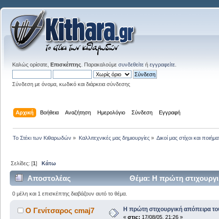
Καλώς ορίσατε,
Επισκέπτης
. Παρακαλούμε
συνδεθείτε
ή
εγγραφείτε
.
Σύνδεση με όνομα, κωδικό και διάρκεια σύνδεσης
Αρχική
Βοήθεια
Αναζήτηση
Ημερολόγιο
Σύνδεση
Εγγραφή
Το Στέκι των Κιθαρωδών
»
Καλλιτεχνικές μας δημιουργίες
»
Δικοί μας στίχοι και ποιήμα
Σελίδες: [
1
]
Κάτω
Αποστολέας
Θέμα: Η πρώτη στιχουργικ
0 μέλη και 1 επισκέπτης διαβάζουν αυτό το θέμα.
Η πρώτη στιχουργική απόπειρα του
Ο Γενίτσαρος cmaj7
«
στις:
17/08/05, 21:26 »