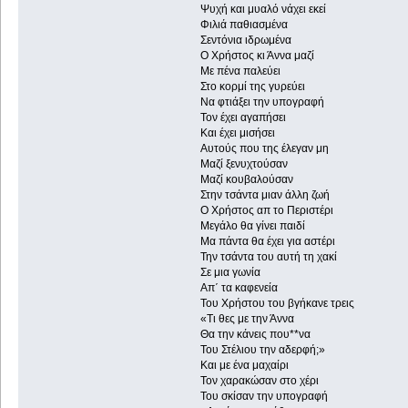
Ψυχή και μυαλό νάχει εκεί
Φιλιά παθιασμένα
Σεντόνια ιδρωμένα
Ο Χρήστος κι Άννα μαζί
Με πένα παλεύει
Στο κορμί της γυρεύει
Να φτιάξει την υπογραφή
Τον έχει αγαπήσει
Και έχει μισήσει
Αυτούς που της έλεγαν μη
Μαζί ξενυχτούσαν
Μαζί κουβαλούσαν
Στην τσάντα μιαν άλλη ζωή
Ο Χρήστος απ το Περιστέρι
Μεγάλο θα γίνει παιδί
Μα πάντα θα έχει για αστέρι
Την τσάντα του αυτή τη χακί
Σε μια γωνία
Απ΄ τα καφενεία
Του Χρήστου του βγήκανε τρεις
«Τι θες με την Άννα
Θα την κάνεις που**να
Του Στέλιου την αδερφή;»
Και με ένα μαχαίρι
Τον χαρακώσαν στο χέρι
Του σκίσαν την υπογραφή