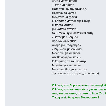
«Αυτά για να μάθεις
Τι έχεις να πάθεις
Ποτέ σου μην την ξαναδείς»
Περάσαν τα χρόνια
Με ζέστες και χιόνια
Ο Χρήστος γιατρός της ψυχής
Η πόρτα χτυπάει
μια κοπέλα περνάει
του Στέλιου η γυναίκα είναι αυτή
«Γιατρέ μου βοήθεια
Χρειάζομαι αλήθεια
Ακόμα μια υπογραφή»
«Μην κλαις μη φοβάσαι
Μόνο σκύψε και πιάσε
Δεν θα αργήσω πολύ»
Ο Χρήστος απ το Περιστέρι
Μεγάλο έγινε πια παιδί
Μα πάντα θα έχει για αστέρι
Την τσάντα του αυτή τη χακί (chorus)
Ο λόγος που δημοσιεύω αυτούς του ηλίθιο
Ο λόγος που το έκανα είναι για να του
τους κάνουν όπως σε αυτό το θέμα (δεν 
Τι καφενείο θα ήμουν διαφορετικά ?