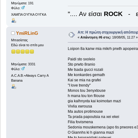
Μηνύματα: 191
Φύλο:
".... Αν είσαι
ROCK
- ε
ΧΑΜΠΑ ΟΥΓΚΑ ΟΥΓΚΑ
Απ: Η πρώτη στιχουργική απόπειρα
YmiRLinG
«
Απάντηση #6 στις:
18/08/05, 11:27 »
Μπασίστας
Εδώ είναι το σπίτι μου
Loipon 8a kanw mia mikrh prwth apopeira. 
Paidi sto sxoleio
Μηνύματα: 3331
Sto prwto 8ranio
Φύλο:
Me tsada gucci rozali
Me konkardes gemath
A.C.A.B.=Always Carry A
Kai se mia na grafei
Banana
"I love trendy"
Monos tou 3enyxtouse
h mana tou ton filouse
gia kalhnyxta kai koimotan mazi
Vivlia xwrousa
Ma autos protimouse
Ta prada papoutsia na xei ekei
Filia fovismena
Sedonia mouskemena (apo tis prwores e
O Giannhs ki h gianna mazi
Me to tyrogaridaki paleuei