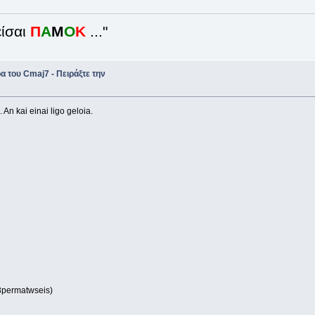
ίσαι
Π
Α
Μ
Ο
Κ
..."
 του Cmaj7 - Πειράξτε την
An kai einai ligo geloia.
3permatwseis)