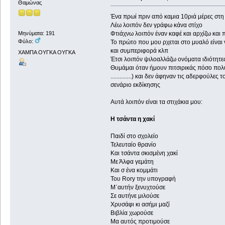
Θαμώνας
Ένα πρωί πριν από καμια 10ριά μέρες στη δ
Λέω λοιπόν δεν γράφω κάνα στίχο
Φτιάχνω λοιπόν έναν καφέ και αρχίζω και
Μηνύματα: 191
Φύλο:
Το πρώτο που μου ρχεται στο μυαλό είναι 
και συμπεριφορά κλπ
ΧΑΜΠΑ ΟΥΓΚΑ ΟΥΓΚΑ
Έτσι λοιπόν ψιλοαλλάζω ονόματα ιδιότητε
Θυμάμαι όταν ήμουν πιτσιρικάς πόσο πολύ
..............) και δεν άφηναν τις αδερφο
σενάριο εκδίκησης
Αυτά λοιπόν είναι τα στιχάκια μου:
Η τσάντα η χακί
Παιδί στο σχολείο
Τελευταίο θρανίο
Και τσάντα σκισμένη χακί
Με Άλφα γεμάτη
Και σ ένα κομμάτι
Του Rory την υπογραφή
Μ΄αυτήν ξενυχτούσε
Σε αυτήνε μιλούσε
Χρυσάφι κι ασήμι μαζί
Βιβλία χωρούσε
Μα αυτός προτιμούσε