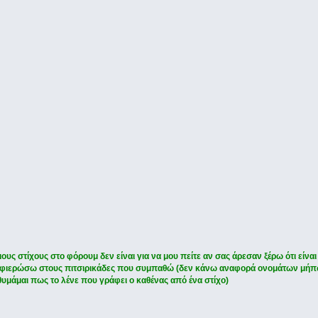
υς στίχους στο φόρουμ δεν είναι για να μου πείτε αν σας άρεσαν ξέρω ότι είναι 
ς αφιερώσω στους πιτσιρικάδες που συμπαθώ (δεν κάνω αναφορά ονομάτων μήπ
θυμάμαι πως το λένε που γράφει ο καθένας από ένα στίχο)