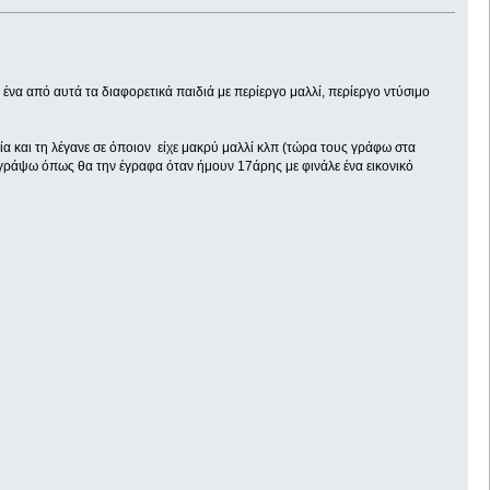
 ένα από αυτά τα διαφορετικά παιδιά με περίεργο μαλλί, περίεργο ντύσιμο
 και τη λέγανε σε όποιον είχε μακρύ μαλλί κλπ (τώρα τους γράφω στα
την γράψω όπως θα την έγραφα όταν ήμουν 17άρης με φινάλε ένα εικονικό