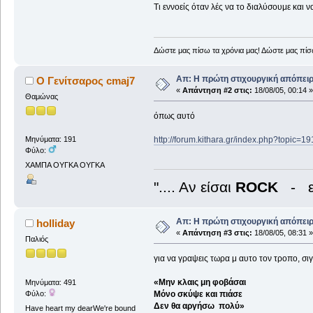
Τι εννοείς όταν λές να το διαλύσουμε και 
Δώστε μας πίσω τα χρόνια μας! Δώστε μας πίσω 
Απ: Η πρώτη στιχουργική απόπειρα
Ο Γενίτσαρος cmaj7
«
Απάντηση #2 στις:
18/08/05, 00:14 »
Θαμώνας
όπως αυτό
http://forum.kithara.gr/index.php?topic=1
Μηνύματα: 191
Φύλο:
ΧΑΜΠΑ ΟΥΓΚΑ ΟΥΓΚΑ
".... Αν είσαι
ROCK
- ε
Απ: Η πρώτη στιχουργική απόπειρα
holliday
«
Απάντηση #3 στις:
18/08/05, 08:31 »
Παλιός
για να γραψεις τωρα μ αυτο τον τροπο, σι
«Μην κλαις μη φοβάσαι
Μηνύματα: 491
Φύλο:
Μόνο σκύψε και πιάσε
Δεν θα αργήσω πολύ»
Have heart my dearWe're bound