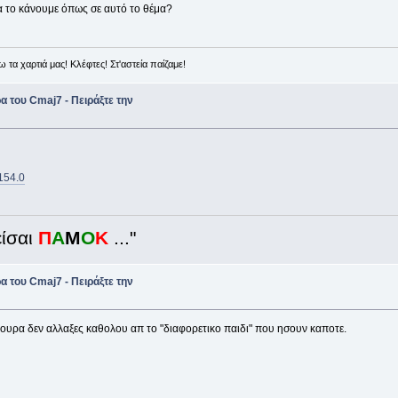
να το κάνουμε όπως σε αυτό το θέμα?
τα χαρτιά μας! Κλέφτες! Στ'αστεία παίζαμε!
 του Cmaj7 - Πειράξτε την
9154.0
ίσαι
Π
Α
Μ
Ο
Κ
..."
 του Cmaj7 - Πειράξτε την
γουρα δεν αλλαξες καθολου απ το "διαφορετικο παιδι" που ησουν καποτε.