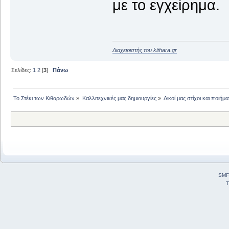
με το εγχείρημα.
Διαχειριστής του kithara.gr
Σελίδες:
1
2
[
3
]
Πάνω
Το Στέκι των Κιθαρωδών
»
Καλλιτεχνικές μας δημιουργίες
»
Δικοί μας στίχοι και ποιήμα
SMF
T