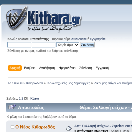
Καλώς ορίσατε,
Επισκέπτης
. Παρακαλούμε
συνδεθείτε
ή
εγγραφείτε
.
Σύνδεση με όνομα, κωδικό και διάρκεια σύνδεσης
Αρχική
Βοήθεια
Αναζήτηση
Ημερολόγιο
Σύνδεση
Εγγραφή
Το Στέκι των Κιθαρωδών
»
Καλλιτεχνικές μας δημιουργίες
»
Δικοί μας στίχοι και ποιήμα
Σελίδες:
1
2
[
3
]
Κάτω
Αποστολέας
Θέμα: Συλλογή στίχων - 
0 μέλη και 1 επισκέπτης διαβάζουν αυτό το θέμα.
Απ: Συλλογή στίχων - Ζητείται εθε
Ο Νέος Κιθαρωδός
«
Απάντηση #50 στις:
16/06/11, 08:01 