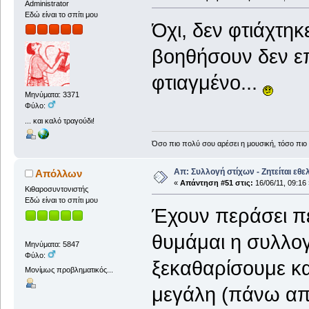
Administrator
Εδώ είναι το σπίτι μου
Όχι, δεν φτιάχτη
βοηθήσουν δεν επ
φτιαγμένο...
Μηνύματα: 3371
Φύλο:
... και καλό τραγούδι!
Όσο πιο πολύ σου αρέσει η μουσική, τόσο πιο 
Απ: Συλλογή στίχων - Ζητείται εθε
Απόλλων
«
Απάντηση #51 στις:
16/06/11, 09:16 
Κιθαροσυντονιστής
Εδώ είναι το σπίτι μου
Έχουν περάσει πέν
θυμάμαι η συλλογ
Μηνύματα: 5847
Φύλο:
ξεκαθαρίσουμε κα
Μονίμως προβληματικός...
μεγάλη (πάνω από