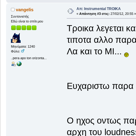
Απ: Instrumental TROIKA
vangelis
«
Απάντηση #3 στις:
27/02/12, 20:55 »
Συντονιστής
Εδώ είναι το σπίτι μου
Τροικα λεγεται κα
τιποτα αλλο παρα
Μηνύματα: 1240
Λα και το ΜΙ...
Φύλο:
..pera apo ton orizonta...
Ευχαριστω παρα π
Ο ηχος οντως πα
αρχη του loudnes