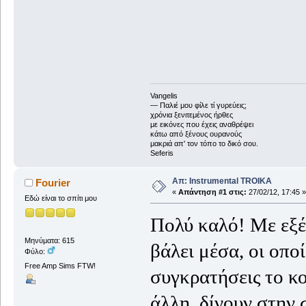
Vangelis
― Παλιέ μου φίλε τί γυρεύεις;
χρόνια ξενιτεμένος ήρθες
με εικόνες που έχεις αναθρέψει
κάτω από ξένους ουρανούς
μακριά απ' τον τόπο το δικό σου.
Seferis
Απ: Instrumental TROIKA
Fourier
«
Απάντηση #1 στις:
27/02/12, 17:45 »
Εδώ είναι το σπίτι μου
Πολύ καλό! Με εξέπ
Μηνύματα: 615
βάλει μέσα, οι οπο
Φύλο:
Free Amp Sims FTW!
συγκρατήσεις το κ
άλλη, δίνουν στην