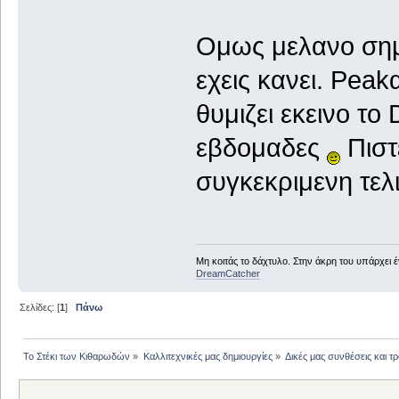
Ομως μελανο σημε
εχεις κανει. Peak
θυμιζει εκεινο το
εβδομαδες
Πιστ
συγκεκριμενη τε
Μη κοιτάς το δάχτυλο. Στην άκρη του υπάρχει 
DreamCatcher
Σελίδες: [
1
]
Πάνω
Το Στέκι των Κιθαρωδών
»
Καλλιτεχνικές μας δημιουργίες
»
Δικές μας συνθέσεις και τ