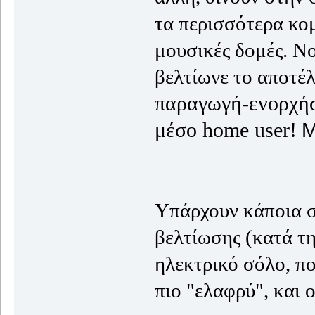
τα περισσότερα κο
μουσικές δομές. Ν
βελτίωνε το αποτέ
παραγωγή-ενορχήσ
μέσο home user!
Μ
Υπάρχουν κάποια σ
βελτίωσης (κατά τ
ηλεκτρικό σόλο, πο
πιο "ελαφρύ", και 