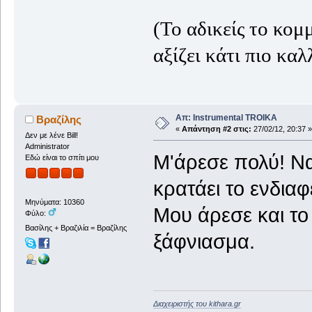
(Το αδικείς το κο
αξίζει κάτι πιο καλ
Απ: Instrumental TROIKA
Βραζίλης
«
Απάντηση #2 στις:
27/02/12, 20:37 »
Δεν με λένε Bill!
Administrator
Μ'άρεσε πολύ! Ναι
Εδώ είναι το σπίτι μου
κρατάει το ενδια
Μηνύματα: 10360
Μου άρεσε και το
Φύλο:
Βασίλης + Βραζιλία = Βραζίλης
ξάφνιασμα.
Διαχειριστής του kithara.gr