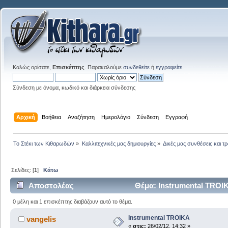
Καλώς ορίσατε,
Επισκέπτης
. Παρακαλούμε
συνδεθείτε
ή
εγγραφείτε
.
Σύνδεση με όνομα, κωδικό και διάρκεια σύνδεσης
Αρχική
Βοήθεια
Αναζήτηση
Ημερολόγιο
Σύνδεση
Εγγραφή
Το Στέκι των Κιθαρωδών
»
Καλλιτεχνικές μας δημιουργίες
»
Δικές μας συνθέσεις και τ
Σελίδες: [
1
]
Κάτω
Αποστολέας
Θέμα: Instrumental TROI
0 μέλη και 1 επισκέπτης διαβάζουν αυτό το θέμα.
Instrumental TROIKA
vangelis
«
στις:
26/02/12, 14:32 »