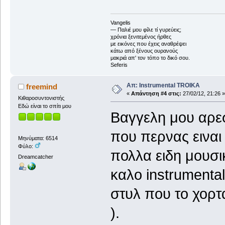
Vangelis
― Παλιέ μου φίλε τί γυρεύεις;
χρόνια ξενιτεμένος ήρθες
με εικόνες που έχεις αναθρέψει
κάτω από ξένους ουρανούς
μακριά απ' τον τόπο το δικό σου.
Seferis
Απ: Instrumental TROIKA
freemind
«
Απάντηση #4 στις:
27/02/12, 21:26 »
Κιθαροσυντονιστής
Εδώ είναι το σπίτι μου
Βαγγελη μου αρεσ
που περνας ειναι 
Μηνύματα: 6514
Φύλο:
πολλα ειδη μουσι
Dreamcatcher
καλο instrumental
στυλ που το χορτ
).