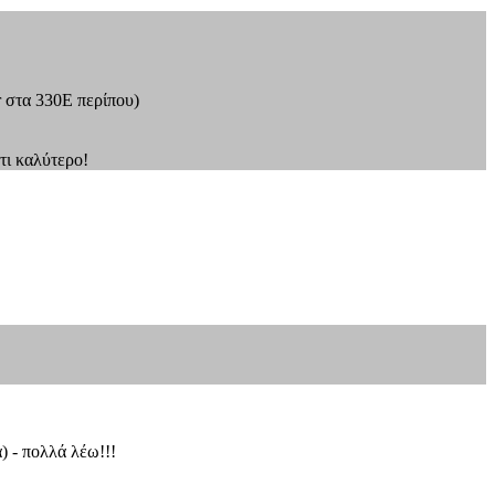
r στα 330Ε περίπου)
τι καλύτερο!
) - πολλά λέω!!!