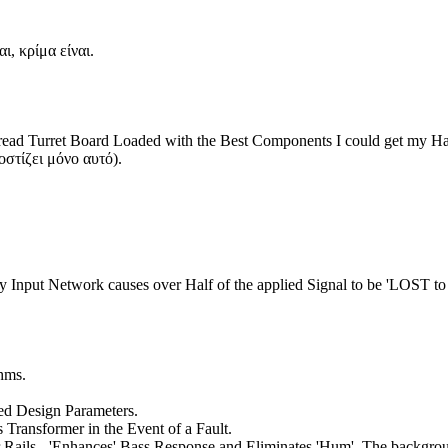
ι, κρίμα είναι.
hread Turret Board Loaded with the Best Components I could get my H
οστίζει μόνο αυτό).
nput Network causes over Half of the applied Signal to be 'LOST to
hms.
bed Design Parameters.
 Transformer in the Event of a Fault.
ails - 'Enhances' Bass Response and Eliminates 'Hum'. The background