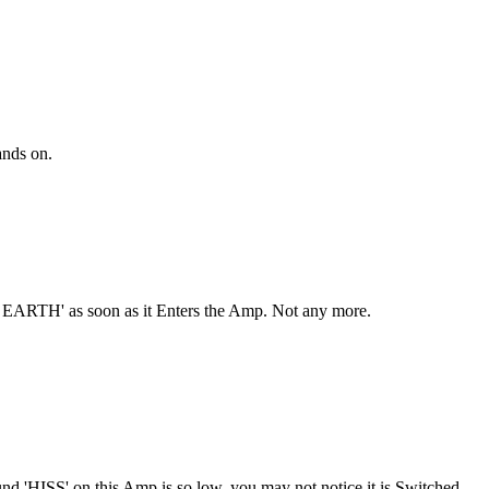
ands on.
 EARTH' as soon as it Enters the Amp. Not any more.
 'HISS' on this Amp is so low, you may not notice it is Switched