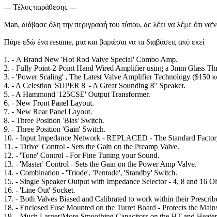
--- Τέλος παράθεσης ---
Man, διάβασε όλη την περιγραφή του τύπου, δε λέει να λέμε ότι να'να
Πάρε εδώ ένα resume, μια και βαριέσαι να τα διαβάσεις από εκεί
1. - A Brand New 'Hot Rod Valve Special' Combo Amp.
2. - Fully Point-2-Point Hand Wired Amplifier using a 3mm Glass T
3. - 'Power Scaling' , The Latest Valve Amplifier Technology ($150 κ
4. - A Celestion 'SUPER 8' - A Great Sounding 8" Speaker.
5. - A Hammond '125CSE' Output Transformer.
6. - New Front Panel Layout.
7. - New Rear Panel Layout.
8. - Three Position 'Bias' Switch.
9. - Three Position 'Gain' Switch.
10. - Input Impedance Network - REPLACED - The Standard Factory I
11. - 'Drive' Control - Sets the Gain on the Preamp Valve.
12. - 'Tone' Control - For Fine Tuning your Sound.
13. - 'Master' Control - Sets the Gain on the Power Amp Valve.
14. - Combination - 'Triode', 'Pentode', 'Standby' Switch.
15. - Single Speaker Output with Impedance Selector - 4, 8 and 16 O
16. - 'Line Out' Socket.
17. - Both Valves Biased and Calibrated to work within their Prescri
18. - Enclosed Fuse Mounted on the Turret Board - Protects the Mains
19. - Much Larger/More Smoothing Capacitors on the HT and Heater R