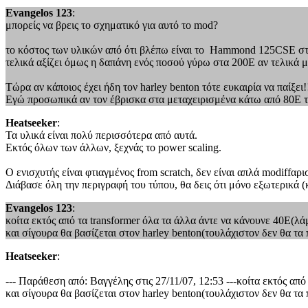
Evangelos 123
:
μπορείς να βρεις το σχηματικό για αυτό το mod?
το κόστος των υλικών από ότι βλέπω είναι το Hammond 125CSE στα
τελικά αξίζει όμως η δαπάνη ενός ποσού γύρω στα 200Ε αν τελικά με
Τώρα αν κάποιος έχει ήδη τον harley benton τότε ευκαιρία να παίξει!
Εγώ προσωπικά αν τον έβρισκα στα μεταχειρισμένα κάτω από 80Ε τό
Heatseeker
:
Τα υλικά είναι πολύ περισσότερα από αυτά.
Εκτός όλων των άλλων, ξεχνάς το power scaling.
Ο ενισχυτής είναι φτιαγμένος from scratch, δεν είναι απλά modiffαρι
Διάβασε όλη την περιγραφή του τύπου, θα δεις ότι μόνο εξωτερικά 
Evangelos 123
:
κοίτα εκτός από τα transformer όλα τα άλλα άντε να κάνουνε 40Ε(λ
και σίγουρα θα βασίζεται στον harley benton(τουλάχιστον δεν θα τα 
Heatseeker
:
--- Παράθεση από: Βαγγέλης στις 27/11/07, 12:53 ---κοίτα εκτός απ
και σίγουρα θα βασίζεται στον harley benton(τουλάχιστον δεν θα τα 