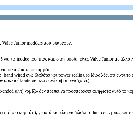
ς Valve Junior modders που υπάρχουν.
 για τις modες του, μιας και, στην ουσία, είναι Valve Junior με άλλο
ένα πολύ ιδιαίτερο κομμάτι.
 hand wired ενώ διαθέτει και power scaling (ο ίδιος λέει ότι είναι τ
ν αρκετοί boutique -και πανάκριβοι- ενισχυτές).
le-ended κλπ) νομίζω δεν πρέπει να προσπεράσει αψήφιστα αυτό το κο
 τέτοιο κομμάτι), γι'αυτό και είπα να δώσω το link εδώ, μπας και το