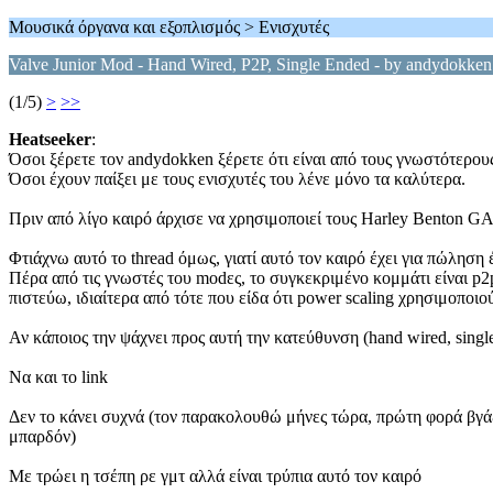
Μουσικά όργανα και εξοπλισμός > Ενισχυτές
Valve Junior Mod - Hand Wired, P2P, Single Ended - by andydokken
(1/5)
>
>>
Heatseeker
:
Όσοι ξέρετε τον andydokken ξέρετε ότι είναι από τους γνωστότερου
Όσοι έχουν παίξει με τους ενισχυτές του λένε μόνο τα καλύτερα.
Πριν από λίγο καιρό άρχισε να χρησιμοποιεί τους Harley Benton GA5
Φτιάχνω αυτό το thread όμως, γιατί αυτό τον καιρό έχει για πώληση 
Πέρα από τις γνωστές του modες, το συγκεκριμένο κομμάτι είναι p2p,
πιστεύω, ιδιαίτερα από τότε που είδα ότι power scaling χρησιμοποιού
Αν κάποιος την ψάχνει προς αυτή την κατεύθυνση (hand wired, sing
Να και το link
Δεν το κάνει συχνά (τον παρακολουθώ μήνες τώρα, πρώτη φορά βγάζει
μπαρδόν)
Με τρώει η τσέπη ρε γμτ αλλά είναι τρύπια αυτό τον καιρό