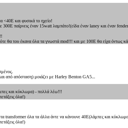
 <40Ε και φυσικά το ηχείο!
 300Ε παίρνεις έναν 15watt λαμπάτο!(είδα έναν laney και έναν fende
!!
τε θα του έκανα όλα τα γνωστά mod!!! και με 100Ε θα είχα όντως κά
σμένος.
(και από απόσταση) μοιάζει με Harley Benton GA5...
άμπες και κύκλωμα) - πολλά λέω!!!
πετάξεις όλα!)
ό τα transformer όλα τα άλλα άντε να κάνουνε 40Ε(λάμπες και κύκλωμα
πετάξεις όλα!)