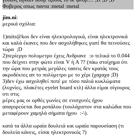
Φοβερος οπως παντα :metal :metal
jim.ni
:
μερικά σχόλια:
1)mits@kos δεν είναι ηλεκτρολογικά, είναι ηλεκτρονικά
και καλά έκανες που δεν ασχολήθηκες γιατί θα πεινούσες
τώρα ;D
2)περίεργο πολυμετρο έχεις Ανδριανε :o τελικά το 0.044
που δείχνει στην φώτο είναι V ή Α ?? (πάω στοίχημα ότι
την ώρα που μετράς μεγάλες τασεις δεν κρατάς τους
ακροδέκτες απ το πολύμετρο με το χέρι (χαχαχα ;D)
3)δεν έχω ασχοληθεί ποτέ με τόσο παλιά κυκλώματα
(λυχνίες, πλακέτες eyelet board κτλ) άλλα είμαι σίγουρος
οτι στις
μέρες μας οι ορθές γωνίες σε ενισχυτές ήχου
απαγορεύεται δια ροπάλου (τουλάχιστον στα καλώδια που
μεταφέρουν χαμηλά σήματα ήχου :-\).
κατά τα άλλα ωραία δουλειά και ωραία παρουσίαση (τι
δουλεία κάνεις, είσαι ηλεκτρονικός ?)