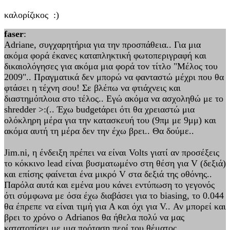
καλορίζικος :)
faser
:
Adriane, συγχαρητήρια για την προσπάθεια.. Για μια
ακόμα φορά έκανες καταπληκτική φωτοπεριγραφή και
δικαιολόγησες για ακόμα μια φορά τον τίτλο "Μέλος του
2009".. Πραγματικά δεν μπορώ να φανταστώ μέχρι που θα
φτάσει η τέχνη σου! Σε βλέπω να φτιάχνεις και
διαστημόπλοια στο τέλος.. Εγώ ακόμα να ασχοληθώ με το
shredder >:(.. Έχω budgetάρει ότι θα χρειαστώ μια
ολόκληρη μέρα για την κατασκευή του (9πμ με 9μμ) και
ακόμα αυτή τη μέρα δεν την έχω βρει.. Θα δούμε..
Jim.ni, η ένδειξη πρέπει να είναι Volts γιατί αν προσέξεις
το κόκκινο lead είναι βυσματωμένο στη θέση για V (δεξιά)
και επίσης φαίνεται ένα μικρό V στα δεξιά της οθόνης..
Παρόλα αυτά και εμένα μου κάνει εντύπωση το γεγονός
ότι σύμφωνα με όσα έχω διαβάσει για το biasing, το 0.044
θα έπρεπε να είναι τιμή για A και όχι για V.. Αν μπορεί και
βρει το χρόνο ο Adrianos θα ήθελα πολύ να μας
κατατοπίσει με μια πρόταση περί του θέματος..