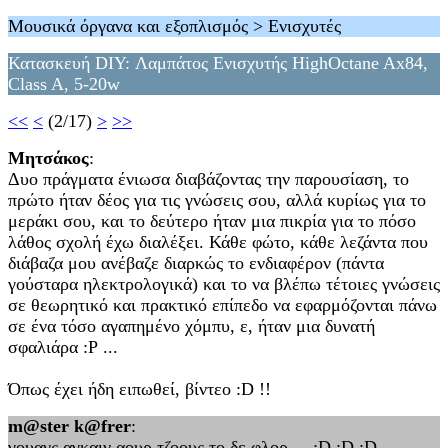
Μουσικά όργανα και εξοπλισμός > Ενισχυτές
Κατασκευή DIY: Λαμπάτος Ενισχυτής HighOctane Ax84,
Class A, 5-20w
<<
<
(2/17)
>
>>
Μητσάκος
:
Δυο πράγματα ένιωσα διαβάζοντας την παρουσίαση, το
πρώτο ήταν δέος για τις γνώσεις σου, αλλά κυρίως για το
μεράκι σου, και το δεύτερο ήταν μια πικρία για το πόσο
λάθος σχολή έχω διαλέξει. Κάθε φώτο, κάθε λεζάντα που
διάβαζα μου ανέβαζε διαρκώς το ενδιαφέρον (πάντα
γούσταρα ηλεκτρολογικά) και το να βλέπω τέτοιες γνώσεις
σε θεωρητικό και πρακτικό επίπεδο να εφαρμόζονται πάνω
σε ένα τόσο αγαπημένο χόμπυ, ε, ήταν μια δυνατή
σφαλιάρα :Ρ ...
Όπως έχει ήδη ειπωθεί, βίντεο :D !!
m@ster k@frer
:
γουανς αγκαιν αουρ τζοους το δε φλορ.... ;D ;D ;D