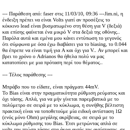
--- Παράθεση από: faser στις 11/03/10, 09:36 ---Jim.ni, η
ένδειξη πρέπει να είναι Volts γιατί αν προσέξεις το
κόκκινο lead είναι βυσματωμένο στη θέση για V (δεξιά)
και επίσης φαίνεται ένα μικρό V στα δεξιά της οθόνης..
Παρόλα αυτά και εμένα μου κάνει εντύπωση το γεγονός
ότι σύμφωνα με όσα έχω διαβάσει για το biasing, το 0.044
θα έπρεπε να είναι τιμή για A και όχι για V.. Αν μπορεί και
βρει το χρόνο ο Adrianos θα ήθελα πολύ να μας
κατατοπίσει με μια πρόταση περί του θέματος..
--- Τέλος παράθεσης ---
Μπράβο που το είδατε, είναι πράγματι 44mV.
Το Bias είναι στην πραγματικότητα ρύθμιση ρεύματος και
όχι τάσης. Απλά, για να μήν γίνεται παρεμβατικά με το
πολύμετρο σε σειρά με το κύκλωμα, η συνήθης βέλτιστη
πρακτική είναι να τοποθετούμε μία ειδική αντίσταση 1Ω
(ενός μόνο Ohm) μεγάλης ακρίβειας, σε σειρά με το
κύκλωμα ρύθμισης του Bias. Έτσι μετρώντας απλά σε
volts την πτώση τάσης στα άκρα αυτής της αντίστασης, σε