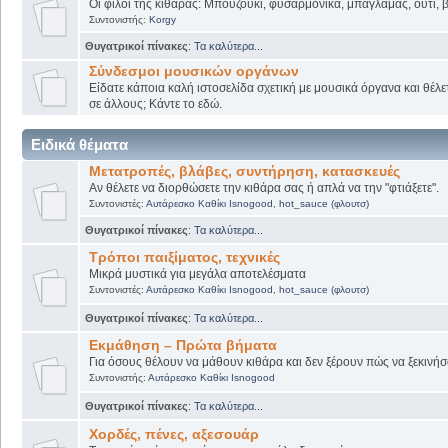
Οι φίλοι της κιθάρας: Μπουζούκι, φυσαρμόνικα, μπαγλαμάς, ούτι, βι
Συντονιστής:
Korgy
Θυγατρικοί πίνακες
:
Τα καλύτερα...
Σύνδεσμοι μουσικών οργάνων
Είδατε κάποια καλή ιστοσελίδα σχετική με μουσικά όργανα και θέλετ
σε άλλους; Κάντε το εδώ.
Ειδικά θέματα
Μετατροπές, βλάβες, συντήρηση, κατασκευές
Αν θέλετε να διορθώσετε την κιθάρα σας ή απλά να την "φτιάξετε".
Συντονιστές:
Αυτάρεσκο Καθίκι Isnogood
,
hot_sauce (φλουτσ)
Θυγατρικοί πίνακες
:
Τα καλύτερα...
Τρόποι παιξίματος, τεχνικές
Μικρά μυστικά για μεγάλα αποτελέσματα
Συντονιστές:
Αυτάρεσκο Καθίκι Isnogood
,
hot_sauce (φλουτσ)
Θυγατρικοί πίνακες
:
Τα καλύτερα...
Εκμάθηση – Πρώτα βήματα
Για όσους θέλουν να μάθουν κιθάρα και δεν ξέρουν πώς να ξεκινήσο
Συντονιστής:
Αυτάρεσκο Καθίκι Isnogood
Θυγατρικοί πίνακες
:
Τα καλύτερα...
Χορδές, πένες, αξεσουάρ