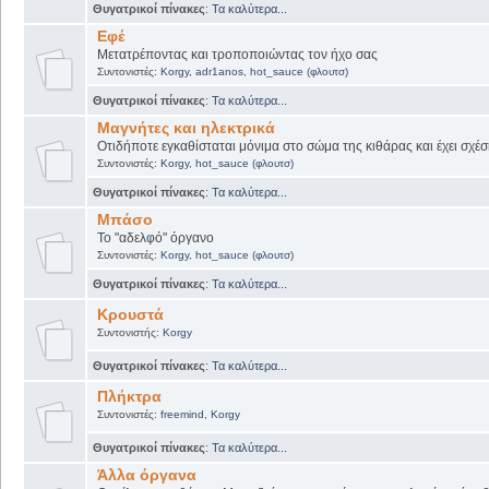
Θυγατρικοί πίνακες
:
Τα καλύτερα...
Εφέ
Μετατρέποντας και τροποποιώντας τον ήχο σας
Συντονιστές:
Korgy
,
adr1anos
,
hot_sauce (φλουτσ)
Θυγατρικοί πίνακες
:
Τα καλύτερα...
Μαγνήτες και ηλεκτρικά
Οτιδήποτε εγκαθίσταται μόνιμα στο σώμα της κιθάρας και έχει σχέσ
Συντονιστές:
Korgy
,
hot_sauce (φλουτσ)
Θυγατρικοί πίνακες
:
Τα καλύτερα...
Μπάσο
Το "αδελφό" όργανο
Συντονιστές:
Korgy
,
hot_sauce (φλουτσ)
Θυγατρικοί πίνακες
:
Τα καλύτερα...
Κρουστά
Συντονιστής:
Korgy
Θυγατρικοί πίνακες
:
Τα καλύτερα...
Πλήκτρα
Συντονιστές:
freemind
,
Korgy
Θυγατρικοί πίνακες
:
Τα καλύτερα...
Άλλα όργανα