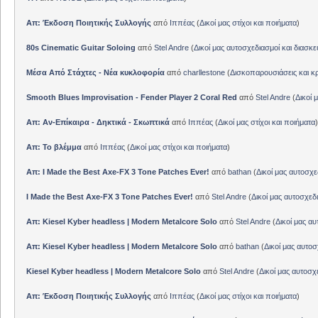
Απ: Έκδοση Ποιητικής Συλλογής
από
Ιππέας
(
Δικοί μας στίχοι και ποιήματα
)
80s Cinematic Guitar Soloing
από
Stel Andre
(
Δικοί μας αυτοσχεδιασμοί και διασκε
Μέσα Από Στάχτες - Νέα κυκλοφορία
από
charllestone
(
Δισκοπαρουσιάσεις και κρ
Smooth Blues Improvisation - Fender Player 2 Coral Red
από
Stel Andre
(
Δικοί 
Απ: Αν-Επίκαιρα - Δηκτικά - Σκωπτικά
από
Ιππέας
(
Δικοί μας στίχοι και ποιήματα
)
Απ: Το βλέμμα
από
Ιππέας
(
Δικοί μας στίχοι και ποιήματα
)
Απ: I Made the Best Axe-FX 3 Tone Patches Ever!
από
bathan
(
Δικοί μας αυτοσχε
I Made the Best Axe-FX 3 Tone Patches Ever!
από
Stel Andre
(
Δικοί μας αυτοσχεδ
Απ: Kiesel Kyber headless | Modern Metalcore Solo
από
Stel Andre
(
Δικοί μας αυ
Απ: Kiesel Kyber headless | Modern Metalcore Solo
από
bathan
(
Δικοί μας αυτοσ
Kiesel Kyber headless | Modern Metalcore Solo
από
Stel Andre
(
Δικοί μας αυτοσχ
Απ: Έκδοση Ποιητικής Συλλογής
από
Ιππέας
(
Δικοί μας στίχοι και ποιήματα
)