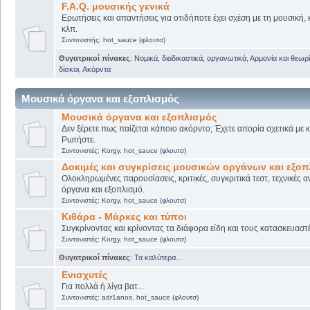
F.A.Q. μουσικής γενικά
Ερωτήσεις και απαντήσεις για οτιδήποτε έχει σχέση με τη μουσική, 
κλπ.
Συντονιστής:
hot_sauce (φλουτσ)
Θυγατρικοί πίνακες
:
Νομικά, διαδικαστικά, οργανωτικά
,
Αρμονία και θεωρί
δίσκοι
,
Ακόρντα
Μουσικά όργανα και εξοπλισμός
Μουσικά όργανα και εξοπλισμός
Δεν ξέρετε πως παίζεται κάποιο ακόρντο; Έχετε απορία σχετικά με
Ρωτήστε.
Συντονιστές:
Korgy
,
hot_sauce (φλουτσ)
Δοκιμές και συγκρίσεις μουσικών οργάνων και εξο
Ολοκληρωμένες παρουσίασεις, κριτικές, συγκριτικά τεστ, τεχνικές α
όργανα και εξοπλισμό.
Συντονιστές:
Korgy
,
hot_sauce (φλουτσ)
Κιθάρα - Μάρκες και τύποι
Συγκρίνοντας και κρίνοντας τα διάφορα είδη και τους κατασκευαστ
Συντονιστές:
Korgy
,
hot_sauce (φλουτσ)
Θυγατρικοί πίνακες
:
Τα καλύτερα...
Ενισχυτές
Για πολλά ή λίγα βατ...
Συντονιστές:
adr1anos
,
hot_sauce (φλουτσ)