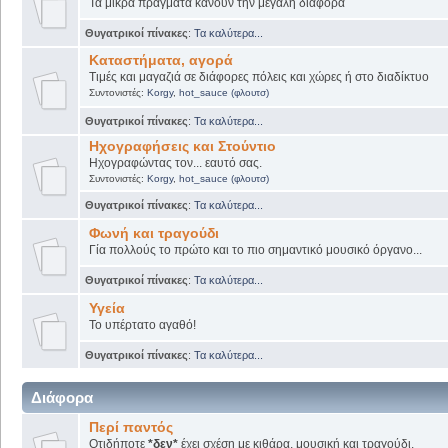
Τα μικρά πράγματα κάνουν την μεγάλη διαφορά
Θυγατρικοί πίνακες
:
Τα καλύτερα...
Καταστήματα, αγορά
Τιμές και μαγαζιά σε διάφορες πόλεις και χώρες ή στο διαδίκτυο
Συντονιστές:
Korgy
,
hot_sauce (φλουτσ)
Θυγατρικοί πίνακες
:
Τα καλύτερα...
Ηχογραφήσεις και Στούντιο
Ηχογραφώντας τον... εαυτό σας.
Συντονιστές:
Korgy
,
hot_sauce (φλουτσ)
Θυγατρικοί πίνακες
:
Τα καλύτερα...
Φωνή και τραγούδι
Γία πολλούς το πρώτο και το πιο σημαντικό μουσικό όργανο...
Θυγατρικοί πίνακες
:
Τα καλύτερα...
Υγεία
Το υπέρτατο αγαθό!
Θυγατρικοί πίνακες
:
Τα καλύτερα...
Διάφορα
Περί παντός
Οτιδήποτε
*δεν*
έχει σχέση με κιθάρα, μουσική και τραγούδι.