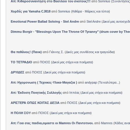
Απ: Κιθαροσυναντηση στο Βασιλειο του σκότους!!!
από
Somnius
(
Συναντήσεις
Χορδές για Yamaha CJ818
από
Somnius
(
Κιθάρα - Μάρκες και τύποι
)
Emotional Power Ballad Soloing - Stel Andre
από
Stel Andre
(
Δικοί μας αυτοσχεδ
Dimmu Borgir - "Blessings Upon The Throne Of Tyranny" (drum cover by The
Θα πεθάνεις! (Πανκ)
από
Γιάννης Σ.
(
Δικές μας συνθέσεις και τραγούδια
)
ΤΟ ΤΕΤΡΑΔΙΟ
από
ΠΟΙΟΣ
(
Δικοί μας στίχοι και ποιήματα
)
ΔΡΥΙΔΕΣ
από
ΠΟΙΟΣ
(
Δικοί μας στίχοι και ποιήματα
)
Απ: Ηχομονωση ( Τεχνικες-Υλικα-Μαγαζια )
από
andypap
(
Τα καλύτερα...
)
Απ: Έκδοση Ποιητικής Συλλογής
από
Ιππέας
(
Δικοί μας στίχοι και ποιήματα
)
ΑΡΙΣΤΕΡΑ ΟΠΩΣ ΚΟΙΤΑΣ ΔΕΞΙΑ
από
ΠΟΙΟΣ
(
Δικοί μας στίχοι και ποιήματα
)
Η ΠΟΛΗ ΣΟΥ
από
ΠΟΙΟΣ
(
Δικοί μας στίχοι και ποιήματα
)
Απ: Γεια σας παιδια,ειμαστε οι Mamres Οι Παντοτινοι.
από
Mamres
(
Κάδος αν