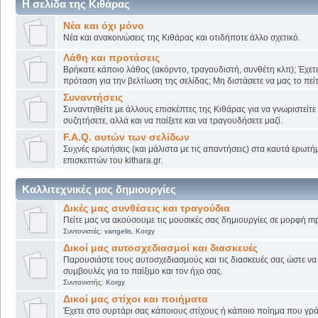
Η σελίδα της Κιθάρας
Νέα και όχι μόνο
Νέα και ανακοινώσεις της Κιθάρας και οτιδήποτε άλλο σχετικό.
Λάθη και προτάσεις
Βρήκατε κάποιο λάθος (ακόρντο, τραγουδιστή, συνθέτη κλπ); Έχετε
πρόταση για την βελτίωση της σελίδας; Μη διστάσετε να μας το πείτ
Συναντήσεις
Συναντηθείτε με άλλους επισκέπτες της Κιθάρας για να γνωριστείτε
συζητήσετε, αλλά και να παίξετε και να τραγουδήσετε μαζί.
F.A.Q. αυτών των σελίδων
Συχνές ερωτήσεις (και μάλιστα με τις απαντήσεις) στα καυτά ερωτ
επισκεπτών του kithara.gr.
Καλλιτεχνικές μας δημιουργίες
Δικές μας συνθέσεις και τραγούδια
Πείτε μας να ακούσουμε τις μουσικές σας δημιουργίες σε μορφή mp
Συντονιστές:
vangelis
,
Korgy
Δικοί μας αυτοσχεδιασμοί και διασκευές
Παρουσιάστε τους αυτοσχεδιασμούς και τις διασκευές σας ώστε να λ
συμβουλές για το παίξιμο και τον ήχο σας.
Συντονιστής:
Korgy
Δικοί μας στίχοι και ποιήματα
Έχετε στο συρτάρι σας κάποιους στίχους ή κάποιο ποίημα που γρά