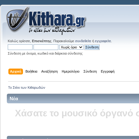
Καλώς ορίσατε,
Επισκέπτης
. Παρακαλούμε
συνδεθείτε
ή
εγγραφείτε
.
Σύνδεση με όνομα, κωδικό και διάρκεια σύνδεσης
Αρχική
Βοήθεια
Αναζήτηση
Ημερολόγιο
Σύνδεση
Εγγραφή
Το Στέκι των Κιθαρωδών
Νέα
Δείτε την σελίδα του kitha
στ