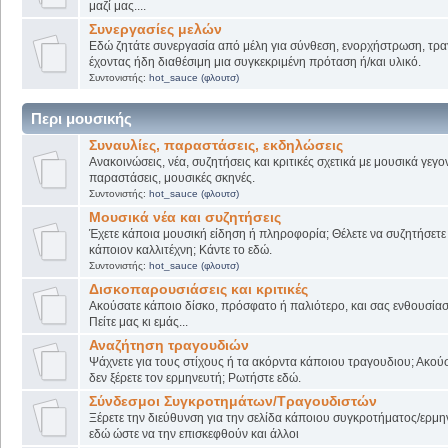
μαζί μας....
Συνεργασίες μελών
Εδώ ζητάτε συνεργασία από μέλη για σύνθεση, ενορχήστρωση, τρα
έχοντας ήδη διαθέσιμη μια συγκεκριμένη πρόταση ή/και υλικό.
Συντονιστής:
hot_sauce (φλουτσ)
Περι μουσικής
Συναυλίες, παραστάσεις, εκδηλώσεις
Ανακοινώσεις, νέα, συζητήσεις και κριτικές σχετικά με μουσικά γεγο
παραστάσεις, μουσικές σκηνές.
Συντονιστής:
hot_sauce (φλουτσ)
Μουσικά νέα και συζητήσεις
Έχετε κάποια μουσική είδηση ή πληροφορία; Θέλετε να συζητήσετε 
κάποιον καλλιτέχνη; Κάντε το εδώ.
Συντονιστής:
hot_sauce (φλουτσ)
Δισκοπαρουσιάσεις και κριτικές
Ακούσατε κάποιο δίσκο, πρόσφατο ή παλιότερο, και σας ενθουσίασ
Πείτε μας κι εμάς...
Αναζήτηση τραγουδιών
Ψάχνετε για τους στίχους ή τα ακόρντα κάποιου τραγουδιου; Ακού
δεν ξέρετε τον ερμηνευτή; Ρωτήστε εδώ.
Σύνδεσμοι Συγκροτημάτων/Τραγουδιστών
Ξέρετε την διεύθυνση για την σελίδα κάποιου συγκροτήματος/ερμη
εδώ ώστε να την επισκεφθούν και άλλοι