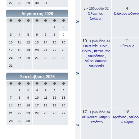
27
28
29
30
31
3
4
-
Εβδομάδα 32
Ολύμπιος ,
Εξακουστοδιανό
Αύγουστος 2026
Σαλώμη
»
�
�
�
�
�
�
�
1
2
3
4
5
6
7
8
9
10
11
-
Εβδομάδα 33
10
11
12
13
14
15
16
Ευλαμπία , Ηρώ ,
Εύπλους
17
18
19
20
21
22
23
Ηρων , Ιππόλυτος
, Λαυρέντιος ,
24
25
26
27
28
29
30
Λώρα, Λάουρα,
Λαυρεντία
31
»
Σεπτέμβριος 2026
�
�
�
�
�
�
�
1
2
3
4
5
6
7
8
9
10
11
12
13
14
15
16
17
18
19
20
17
18
-
Εβδομάδα 34
21
22
23
24
25
26
27
Λευκοθέα , Μύρων
Αρσένιος , Λαύρος
28
29
30
, Στράτων
Φλώρος
»