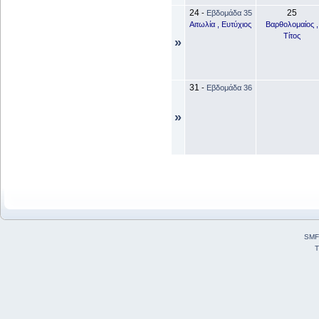
24
25
-
Εβδομάδα 35
Αιτωλία , Ευτύχιος
Βαρθολομαίος ,
Τίτος
»
31
-
Εβδομάδα 36
»
SMF
T