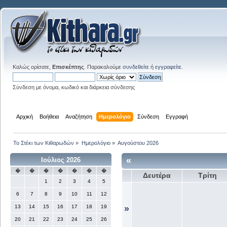
Καλώς ορίσατε,
Επισκέπτης
. Παρακαλούμε
συνδεθείτε
ή
εγγραφείτε
.
Σύνδεση με όνομα, κωδικό και διάρκεια σύνδεσης
Αρχική
Βοήθεια
Αναζήτηση
Ημερολόγιο
Σύνδεση
Εγγραφή
Το Στέκι των Κιθαρωδών
»
Ημερολόγιο
»
Αυγούστου 2026
«
Ιούλιος 2026
�
�
�
�
�
�
�
Δευτέρα
Τρίτη
1
2
3
4
5
6
7
8
9
10
11
12
13
14
15
16
17
18
19
»
20
21
22
23
24
25
26