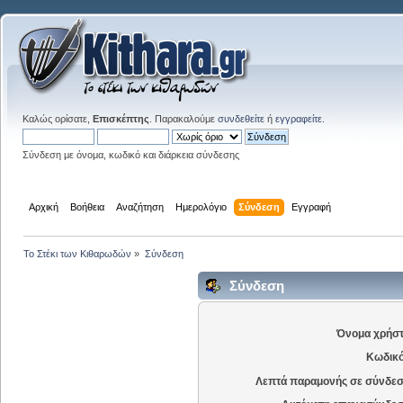
Καλώς ορίσατε,
Επισκέπτης
. Παρακαλούμε
συνδεθείτε
ή
εγγραφείτε
.
Σύνδεση με όνομα, κωδικό και διάρκεια σύνδεσης
Αρχική
Βοήθεια
Αναζήτηση
Ημερολόγιο
Σύνδεση
Εγγραφή
Το Στέκι των Κιθαρωδών
»
Σύνδεση
Σύνδεση
Όνομα χρήστ
Κωδικό
Λεπτά παραμονής σε σύνδεσ