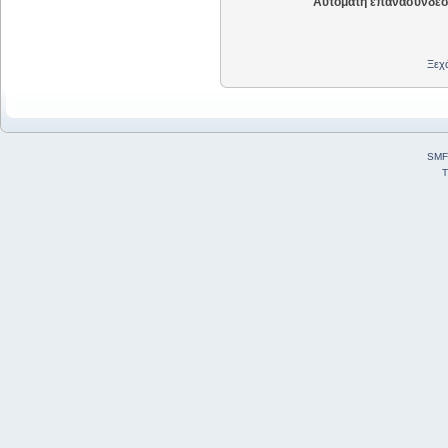
Αυτόματη επανασύνδεσ
Ξεχά
SMF
T