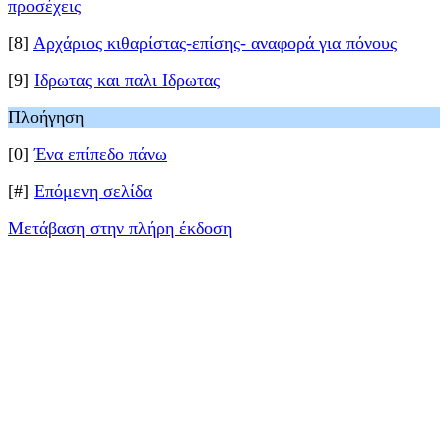
προσέχεις
[8]
Αρχάριος κιθαρίστας-επίσης- αναφορά για πόνους
[9]
Ιδρωτας και παλι Ιδρωτας
Πλοήγηση
[0]
Ένα επίπεδο πάνω
[#]
Επόμενη σελίδα
Μετάβαση στην πλήρη έκδοση