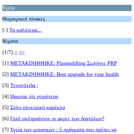
Υγεία
Θυγατρικοί πίνακες
[-]
Τα καλύτερα...
θέματα
(1/7)
>
>>
[1]
ΜΕΤΑΚΙΝΗΘΗΚΕ: Plasmolifting Σωλήνες PRP
[2]
ΜΕΤΑΚΙΝΗΘΗΚΕ: Best upgrade for your health
[3]
Τενοντίτιδα ;
[4]
Ιδρωτας ότι χειρότερο
[5]
Σόλο ηλεκτρική καρέκλα
[6]
Γιατί σκληραίνουν οι ακρες των δαχτύλων?
[7]
Υγεία των μουσικών : 5 πράγματα που πρέπει να