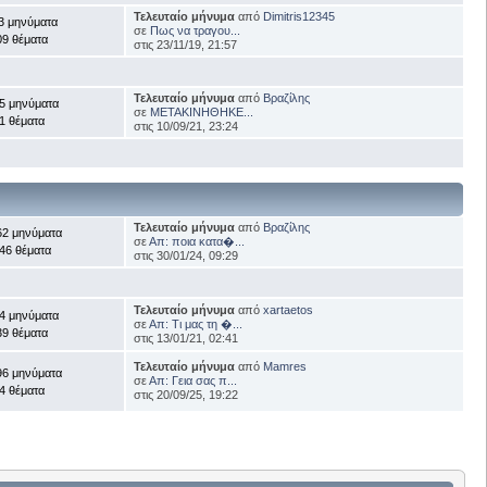
Τελευταίο μήνυμα
από
Dimitris12345
3 μηνύματα
σε
Πως να τραγου...
09 θέματα
στις 23/11/19, 21:57
Τελευταίο μήνυμα
από
Βραζίλης
5 μηνύματα
σε
ΜΕΤΑΚΙΝΗΘΗΚΕ...
1 θέματα
στις 10/09/21, 23:24
Τελευταίο μήνυμα
από
Βραζίλης
62 μηνύματα
σε
Απ: ποια κατα�...
46 θέματα
στις 30/01/24, 09:29
Τελευταίο μήνυμα
από
xartaetos
4 μηνύματα
σε
Απ: Τι μας τη �...
39 θέματα
στις 13/01/21, 02:41
Τελευταίο μήνυμα
από
Mamres
96 μηνύματα
σε
Απ: Γεια σας π...
4 θέματα
στις 20/09/25, 19:22