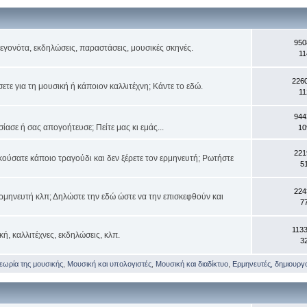
950
 γεγονότα, εκδηλώσεις, παραστάσεις, μουσικές σκηνές.
11
226
τε για τη μουσική ή κάποιον καλλιτέχνη; Κάντε το εδώ.
11
944
ασε ή σας απογοήτευσε; Πείτε μας κι εμάς...
10
221
κούσατε κάποιο τραγούδι και δεν ξέρετε τον ερμηνευτή; Ρωτήστε
5
224
ρμηνευτή κλπ; Δηλώστε την εδώ ώστε να την επισκεφθούν και
7
113
κή, καλλιτέχνες, εκδηλώσεις, κλπ.
3
θεωρία της μουσικής
,
Μουσική και υπολογιστές
,
Μουσική και διαδίκτυο
,
Ερμηνευτές, δημιουργοί