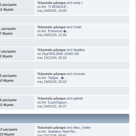
Τελευταίο μήνυμα
από
andy I
2 μηνύματα
σε
Απ: ΤΙ ΜΠΑΣΑ Ε...
11 θέματα
στις 24/02/25, 16:00
Τελευταίο μήνυμα
από
Uriah
1 μηνύματα
σε
Απ: Επισκευή �...
7 θέματα
στις 03/01/20, 21:59
Τελευταίο μήνυμα
από
Apatilos
2 μηνύματα
σε
Περί ROLAND JUNO-D6
2 θέματα
στις 13/12/24, 20:16
Τελευταίο μήνυμα
από
xkostas
5 μηνύματα
σε
Απ: Ταξίμια , �...
50 θέματα
στις 19/02/19, 20:02
Τελευταίο μήνυμα
από
gdimitr
6 μηνύματα
σε
Απ: Συμπλήρωσ...
01 θέματα
στις 24/01/22, 16:27
Τελευταίο μήνυμα
από
Alex_Under
63 μηνύματα
σε
Απ: Stainless Steel Re...
19 θέματα
στις 02/12/24, 09:41