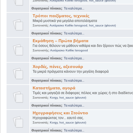
Συντονιστές:
Αυτάρεσκο Καθίκι Isnogood
,
hot_sauce (φλουτσ)
Θυγατρικοί πίνακες
:
Τα καλύτερα...
Τρόποι παιξίματος, τεχνικές
Μικρά μυστικά για μεγάλα αποτελέσματα
Συντονιστές:
Αυτάρεσκο Καθίκι Isnogood
,
hot_sauce (φλουτσ)
Θυγατρικοί πίνακες
:
Τα καλύτερα...
Εκμάθηση – Πρώτα βήματα
Για όσους θέλουν να μάθουν κιθάρα και δεν ξέρουν πώς να ξεκι
Συντονιστής:
Αυτάρεσκο Καθίκι Isnogood
Θυγατρικοί πίνακες
:
Τα καλύτερα...
Χορδές, πένες, αξεσουάρ
Τα μικρά πράγματα κάνουν την μεγάλη διαφορά
Θυγατρικοί πίνακες
:
Τα καλύτερα...
Καταστήματα, αγορά
Τιμές και μαγαζιά σε διάφορες πόλεις και χώρες ή στο διαδίκτυ
Συντονιστές:
Korgy
,
hot_sauce (φλουτσ)
Θυγατρικοί πίνακες
:
Τα καλύτερα...
Ηχογραφήσεις και Στούντιο
Ηχογραφώντας τον... εαυτό σας.
Συντονιστές:
Korgy
,
hot_sauce (φλουτσ)
Θυγατρικοί πίνακες
:
Τα καλύτερα...