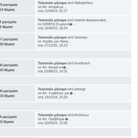
Τελευταίο μήνυμα
από
MelodyHero
78 μηνύματα
σε
Απ: Απορία με ...
14 θέματα
στις 21/09/24, 01:27
Τελευταίο μήνυμα
από
Ioannis Anastassakis
3 μηνύματα
σε
[VIDEO] Οι μαγνή�...
6 θέματα
στις 15/06/22, 16:24
Τελευταίο μήνυμα
από
Somnius
67 μηνύματα
σε
Χορδές για Yama...
50 θέματα
στις 27/12/25, 18:23
Τελευταίο μήνυμα
από
Kosthrash
30 μηνύματα
σε
Απ: Αγορά ενι�...
43 θέματα
στις 02/06/23, 14:31
Τελευταίο μήνυμα
από
panixgr
06 μηνύματα
σε
Απ: 4 pathces για �...
03 θέματα
στις 13/12/24, 23:29
Τελευταίο μήνυμα
από
Απόλλων
4 μηνύματα
σε
Απ: Πρόβλημα �...
82 θέματα
στις 02/03/23, 12:00