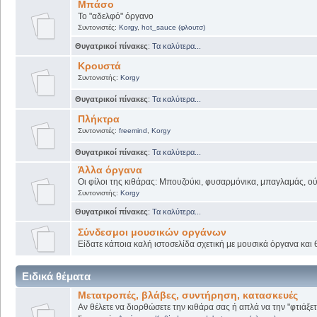
Μπάσο
Το "αδελφό" όργανο
Συντονιστές:
Korgy
,
hot_sauce (φλουτσ)
Θυγατρικοί πίνακες
:
Τα καλύτερα...
Κρουστά
Συντονιστής:
Korgy
Θυγατρικοί πίνακες
:
Τα καλύτερα...
Πλήκτρα
Συντονιστές:
freemind
,
Korgy
Θυγατρικοί πίνακες
:
Τα καλύτερα...
Άλλα όργανα
Οι φίλοι της κιθάρας: Μπουζούκι, φυσαρμόνικα, μπαγλαμάς, ούτι
Συντονιστής:
Korgy
Θυγατρικοί πίνακες
:
Τα καλύτερα...
Σύνδεσμοι μουσικών οργάνων
Είδατε κάποια καλή ιστοσελίδα σχετική με μουσικά όργανα και θ
Ειδικά θέματα
Μετατροπές, βλάβες, συντήρηση, κατασκευές
Αν θέλετε να διορθώσετε την κιθάρα σας ή απλά να την "φτιάξετ