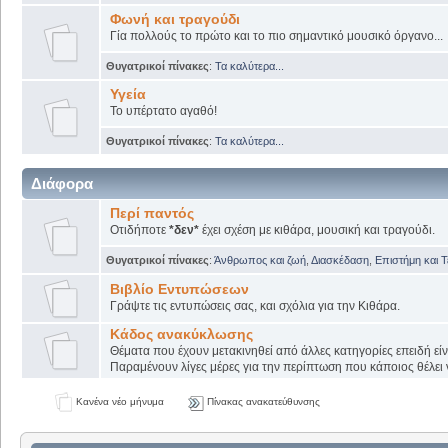
Φωνή και τραγούδι
Γία πολλούς το πρώτο και το πιο σημαντικό μουσικό όργανο...
Θυγατρικοί πίνακες
:
Τα καλύτερα...
Υγεία
Το υπέρτατο αγαθό!
Θυγατρικοί πίνακες
:
Τα καλύτερα...
Διάφορα
Περί παντός
Οτιδήποτε
*δεν*
έχει σχέση με κιθάρα, μουσική και τραγούδι.
Θυγατρικοί πίνακες
:
Άνθρωπος και ζωή
,
Διασκέδαση
,
Επιστήμη και 
Βιβλίο Εντυπώσεων
Γράψτε τις εντυπώσεις σας, και σχόλια για την Κιθάρα.
Κάδος ανακύκλωσης
Θέματα που έχουν μετακινηθεί από άλλες κατηγορίες επειδή εί
Παραμένουν λίγες μέρες για την περίπτωση που κάποιος θέλει ν
Κανένα νέο μήνυμα
Πίνακας ανακατεύθυνσης