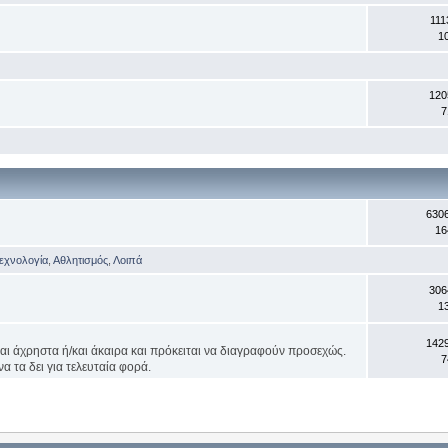
111
1
120
7
630
16
Τεχνολογία
,
Αθλητισμός
,
Λοιπά
306
1
142
ναι άχρηστα ή/και άκαιρα και πρόκειται να διαγραφούν προσεχώς.
7
α τα δει για τελευταία φορά.