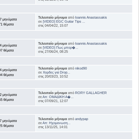
Τελευταίο μήνυμα
από
Ioannis Anastassakis
7 μηνύματα
σε
[VIDEO] EGC Guitar Tips ...
71 θέματα
στις 04/04/22, 15:07
Τελευταίο μήνυμα
από
Ioannis Anastassakis
4 μηνύματα
σε
[VIDEO] Πως μπορ�...
97 θέματα
στις 27/06/24, 08:25
Τελευταίο μήνυμα
από
nikod90
4 μηνύματα
σε
Χορδες για Drop...
04 θέματα
στις 20/03/23, 10:52
Τελευταίο μήνυμα
από
RORY GALLAGHER
2 μηνύματα
σε
Απ: ΟΜΑΔΙΚΗ Α�...
55 θέματα
στις 07/09/21, 12:07
Τελευταίο μήνυμα
από
andypap
7 μηνύματα
σε
Απ: Ηχομονωση...
25 θέματα
στις 13/11/25, 14:01