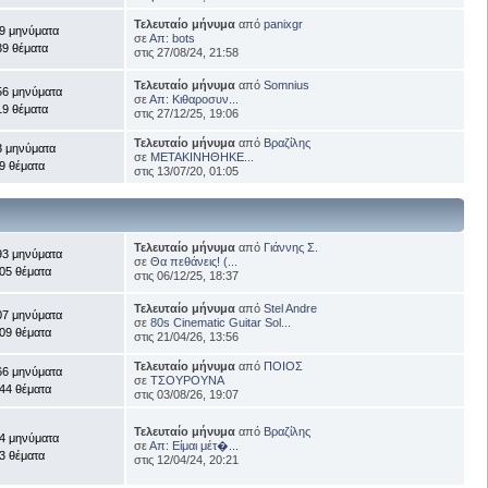
Τελευταίο μήνυμα
από
panixgr
9 μηνύματα
σε
Απ: bots
39 θέματα
στις 27/08/24, 21:58
Τελευταίο μήνυμα
από
Somnius
56 μηνύματα
σε
Απ: Κιθαροσυν...
19 θέματα
στις 27/12/25, 19:06
Τελευταίο μήνυμα
από
Βραζίλης
3 μηνύματα
σε
ΜΕΤΑΚΙΝΗΘΗΚΕ...
9 θέματα
στις 13/07/20, 01:05
Τελευταίο μήνυμα
από
Γιάννης Σ.
93 μηνύματα
σε
Θα πεθάνεις! (...
05 θέματα
στις 06/12/25, 18:37
Τελευταίο μήνυμα
από
Stel Andre
07 μηνύματα
σε
80s Cinematic Guitar Sol...
09 θέματα
στις 21/04/26, 13:56
Τελευταίο μήνυμα
από
ΠΟΙΟΣ
66 μηνύματα
σε
ΤΣΟΥΡΟΥΝΑ
44 θέματα
στις 03/08/26, 19:07
Τελευταίο μήνυμα
από
Βραζίλης
4 μηνύματα
σε
Απ: Είμαι μέτ�...
3 θέματα
στις 12/04/24, 20:21