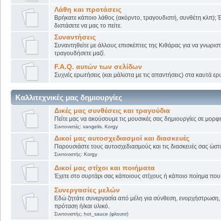
Λάθη και προτάσεις
Βρήκατε κάποιο λάθος (ακόρντο, τραγουδιστή, συνθέτη κλπ); Έ
διστάσετε να μας το πείτε.
Συναντήσεις
Συναντηθείτε με άλλους επισκέπτες της Κιθάρας για να γνωριστε
τραγουδήσετε μαζί.
F.A.Q. αυτών των σελίδων
Συχνές ερωτήσεις (και μάλιστα με τις απαντήσεις) στα καυτά ερ
Καλλιτεχνικές μας δημιουργίες
Δικές μας συνθέσεις και τραγούδια
Πείτε μας να ακούσουμε τις μουσικές σας δημιουργίες σε μορφή
Συντονιστές:
vangelis
,
Korgy
Δικοί μας αυτοσχεδιασμοί και διασκευές
Παρουσιάστε τους αυτοσχεδιασμούς και τις διασκευές σας ώστε ν
Συντονιστής:
Korgy
Δικοί μας στίχοι και ποιήματα
Έχετε στο συρτάρι σας κάποιους στίχους ή κάποιο ποίημα που γ
Συνεργασίες μελών
Εδώ ζητάτε συνεργασία από μέλη για σύνθεση, ενορχήστρωση, 
πρόταση ή/και υλικό.
Συντονιστής:
hot_sauce (φλουτσ)