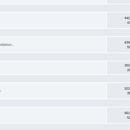
442
4
639
νήσουν...
5
302
2
522
ο
3
661
5