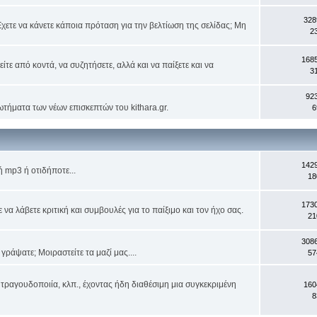
328
χετε να κάνετε κάποια πρόταση για την βελτίωση της σελίδας; Μη
2
168
ίτε από κοντά, να συζητήσετε, αλλά και να παίξετε και να
3
92
ωτήματα των νέων επισκεπτών του kithara.gr.
6
142
 mp3 ή οτιδήποτε...
18
173
α λάβετε κριτική και συμβουλές για το παίξιμο και τον ήχο σας.
21
308
ράψατε; Μοιραστείτε τα μαζί μας....
57
τραγουδοποιία, κλπ., έχοντας ήδη διαθέσιμη μια συγκεκριμένη
160
8