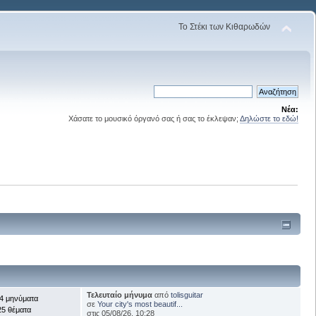
Το Στέκι των Κιθαρωδών
Νέα:
Χάσατε το μουσικό όργανό σας ή σας το έκλεψαν;
Δηλώστε το εδώ!
Τελευταίο μήνυμα
από
tolisguitar
4 μηνύματα
σε
Your city's most beautif...
25 θέματα
στις 05/08/26, 10:28