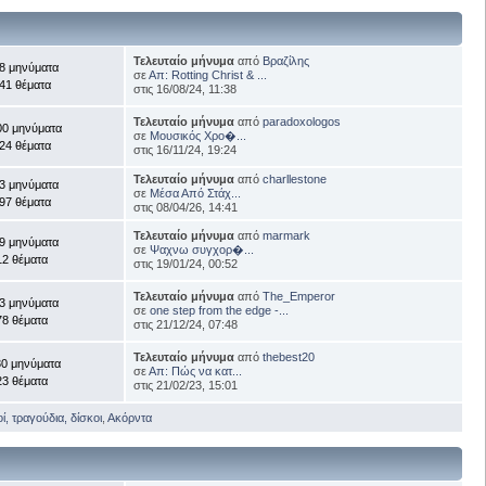
Τελευταίο μήνυμα
από
Βραζίλης
8 μηνύματα
σε
Απ: Rotting Christ & ...
41 θέματα
στις 16/08/24, 11:38
Τελευταίο μήνυμα
από
paradoxologos
00 μηνύματα
σε
Μουσικός Χρο�...
24 θέματα
στις 16/11/24, 19:24
Τελευταίο μήνυμα
από
charllestone
3 μηνύματα
σε
Μέσα Από Στάχ...
97 θέματα
στις 08/04/26, 14:41
Τελευταίο μήνυμα
από
marmark
9 μηνύματα
σε
Ψαχνω συγχορ�...
12 θέματα
στις 19/01/24, 00:52
Τελευταίο μήνυμα
από
The_Emperor
3 μηνύματα
σε
one step from the edge -...
78 θέματα
στις 21/12/24, 07:48
Τελευταίο μήνυμα
από
thebest20
30 μηνύματα
σε
Απ: Πώς να κατ...
23 θέματα
στις 21/02/23, 15:01
, τραγούδια, δίσκοι
,
Ακόρντα