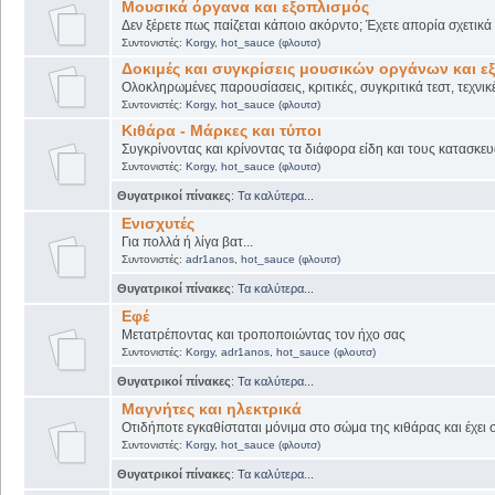
Μουσικά όργανα και εξοπλισμός
Δεν ξέρετε πως παίζεται κάποιο ακόρντο; Έχετε απορία σχετικ
Συντονιστές:
Korgy
,
hot_sauce (φλουτσ)
Δοκιμές και συγκρίσεις μουσικών οργάνων και ε
Ολοκληρωμένες παρουσίασεις, κριτικές, συγκριτικά τεστ, τεχνικ
Συντονιστές:
Korgy
,
hot_sauce (φλουτσ)
Κιθάρα - Μάρκες και τύποι
Συγκρίνοντας και κρίνοντας τα διάφορα είδη και τους κατασκευ
Συντονιστές:
Korgy
,
hot_sauce (φλουτσ)
Θυγατρικοί πίνακες
:
Τα καλύτερα...
Ενισχυτές
Για πολλά ή λίγα βατ...
Συντονιστές:
adr1anos
,
hot_sauce (φλουτσ)
Θυγατρικοί πίνακες
:
Τα καλύτερα...
Εφέ
Μετατρέποντας και τροποποιώντας τον ήχο σας
Συντονιστές:
Korgy
,
adr1anos
,
hot_sauce (φλουτσ)
Θυγατρικοί πίνακες
:
Τα καλύτερα...
Μαγνήτες και ηλεκτρικά
Οτιδήποτε εγκαθίσταται μόνιμα στο σώμα της κιθάρας και έχει 
Συντονιστές:
Korgy
,
hot_sauce (φλουτσ)
Θυγατρικοί πίνακες
:
Τα καλύτερα...