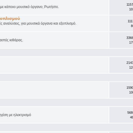
115
ά με κάποιο μουσικό όργανο; Ρωτήστε.
10
ξοπλισμού
111
ές αναλύσεις, για μουσικά όργανα και εξοπλισμό.
8
336
αστές κιθάρας.
17
214
12
159
10
568
σχέση με ηλεκτρισμό
4