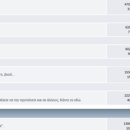
470
3
63
7
60
9
153
, βιολί...
1
222
έλετε να την προτείνετε και σε άλλους; Κάντε το εδώ.
4
130
ε".
10