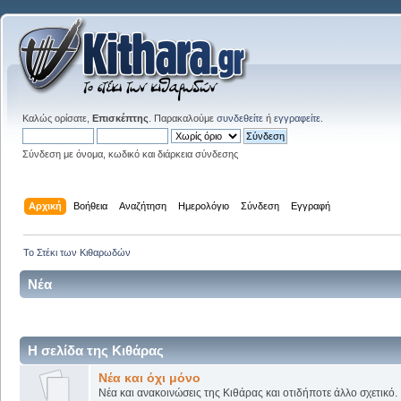
Καλώς ορίσατε,
Επισκέπτης
. Παρακαλούμε
συνδεθείτε
ή
εγγραφείτε
.
Σύνδεση με όνομα, κωδικό και διάρκεια σύνδεσης
Αρχική
Βοήθεια
Αναζήτηση
Ημερολόγιο
Σύνδεση
Εγγραφή
Το Στέκι των Κιθαρωδών
Νέα
Η σελίδα της Κιθάρας
Νέα και όχι μόνο
Νέα και ανακοινώσεις της Κιθάρας και οτιδήποτε άλλο σχετικό.