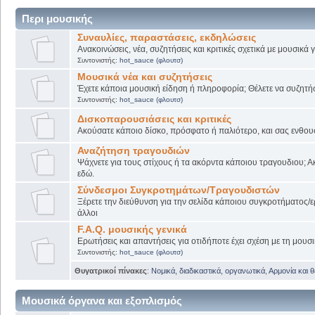
Περι μουσικής
Συναυλίες, παραστάσεις, εκδηλώσεις
Ανακοινώσεις, νέα, συζητήσεις και κριτικές σχετικά με μουσικά
Συντονιστής:
hot_sauce (φλουτσ)
Μουσικά νέα και συζητήσεις
Έχετε κάποια μουσική είδηση ή πληροφορία; Θέλετε να συζητήσε
Συντονιστής:
hot_sauce (φλουτσ)
Δισκοπαρουσιάσεις και κριτικές
Ακούσατε κάποιο δίσκο, πρόσφατο ή παλιότερο, και σας ενθουσί
Αναζήτηση τραγουδιών
Ψάχνετε για τους στίχους ή τα ακόρντα κάποιου τραγουδιου; Α
εδώ.
Σύνδεσμοι Συγκροτημάτων/Τραγουδιστών
Ξέρετε την διεύθυνση για την σελίδα κάποιου συγκροτήματος/ε
άλλοι
F.A.Q. μουσικής γενικά
Ερωτήσεις και απαντήσεις για οτιδήποτε έχει σχέση με τη μουσι
Συντονιστής:
hot_sauce (φλουτσ)
Θυγατρικοί πίνακες
:
Νομικά, διαδικαστικά, οργανωτικά
,
Αρμονία και 
Μουσικά όργανα και εξοπλισμός