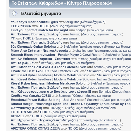
Το Στέκι των Κιθαρωδών - Κέντρο Πληροφοριών
Τελευταία μηνύματα
Your city's most beautiful girls
από
tolisguitar
(
Νέα και όχι μόνο
)
ΤΣΟΥΡΟΥΝΑ
από
ΠΟΙΟΣ
(
Δικοί μας στίχοι και ποιήματα
)
Find your perfect match for the night
από
andpap
(
Νέα και όχι μόνο
)
Απ: Έκδοση Ποιητικής Συλλογής
από
Ιππέας
(
Δικοί μας στίχοι και ποιήματα
)
ΥΓ.
από
ΠΟΙΟΣ
(
Δικοί μας στίχοι και ποιήματα
)
Απ: Έκδοση Ποιητικής Συλλογής
από
Ιππέας
(
Δικοί μας στίχοι και ποιήματα
)
80s Cinematic Guitar Soloing
από
Stel Andre
(
Δικοί μας αυτοσχεδιασμοί και διασκε
Μέσα Από Στάχτες - Νέα κυκλοφορία
από
charllestone
(
Δισκοπαρουσιάσεις και κρ
Smooth Blues Improvisation - Fender Player 2 Coral Red
από
Stel Andre
(
Δικοί 
Απ: Αν-Επίκαιρα - Δηκτικά - Σκωπτικά
από
Ιππέας
(
Δικοί μας στίχοι και ποιήματα
)
Απ: Το βλέμμα
από
Ιππέας
(
Δικοί μας στίχοι και ποιήματα
)
Απ: I Made the Best Axe-FX 3 Tone Patches Ever!
από
bathan
(
Δικοί μας αυτοσχε
I Made the Best Axe-FX 3 Tone Patches Ever!
από
Stel Andre
(
Δικοί μας αυτοσχεδ
Απ: Kiesel Kyber headless | Modern Metalcore Solo
από
Stel Andre
(
Δικοί μας αυ
Απ: Kiesel Kyber headless | Modern Metalcore Solo
από
bathan
(
Δικοί μας αυτοσ
Kiesel Kyber headless | Modern Metalcore Solo
από
Stel Andre
(
Δικοί μας αυτοσχ
Απ: Έκδοση Ποιητικής Συλλογής
από
Ιππέας
(
Δικοί μας στίχοι και ποιήματα
)
Απ: Κιθαροσυναντηση στο Βασιλειο του σκότους!!!
από
Somnius
(
Συναντήσεις
Χορδές για Yamaha CJ818
από
Somnius
(
Κιθάρα - Μάρκες και τύποι
)
Emotional Power Ballad Soloing - Stel Andre
από
Stel Andre
(
Δικοί μας αυτοσχεδ
Dimmu Borgir - "Blessings Upon The Throne Of Tyranny" (drum cover by The
Θα πεθάνεις! (Πανκ)
από
Γιάννης Σ.
(
Δικές μας συνθέσεις και τραγούδια
)
ΤΟ ΤΕΤΡΑΔΙΟ
από
ΠΟΙΟΣ
(
Δικοί μας στίχοι και ποιήματα
)
ΔΡΥΙΔΕΣ
από
ΠΟΙΟΣ
(
Δικοί μας στίχοι και ποιήματα
)
Απ: Ηχομονωση ( Τεχνικες-Υλικα-Μαγαζια )
από
andypap
(
Τα καλύτερα...
)
Απ: Έκδοση Ποιητικής Συλλογής
από
Ιππέας
(
Δικοί μας στίχοι και ποιήματα
)
ΑΡΙΣΤΕΡΑ ΟΠΩΣ ΚΟΙΤΑΣ ΔΕΞΙΑ
από
ΠΟΙΟΣ
(
Δικοί μας στίχοι και ποιήματα
)