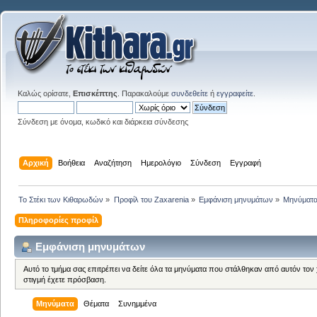
Καλώς ορίσατε,
Επισκέπτης
. Παρακαλούμε
συνδεθείτε
ή
εγγραφείτε
.
Σύνδεση με όνομα, κωδικό και διάρκεια σύνδεσης
Αρχική
Βοήθεια
Αναζήτηση
Ημερολόγιο
Σύνδεση
Εγγραφή
Το Στέκι των Κιθαρωδών
»
Προφίλ του Zaxarenia
»
Εμφάνιση μηνυμάτων
»
Μηνύματ
Πληροφορίες προφίλ
Εμφάνιση μηνυμάτων
Αυτό το τμήμα σας επιτρέπει να δείτε όλα τα μηνύματα που στάλθηκαν από αυτόν τον
στιγμή έχετε πρόσβαση.
Μηνύματα
Θέματα
Συνημμένα