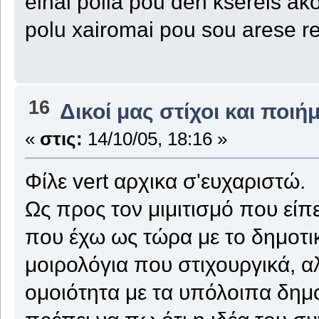
einai polla pou den ksereis a
polu xairomai pou sou arese re
16
Δικοί μας στίχοι και ποιή
«
στις:
14/10/05, 18:16 »
Φίλε vert αρχικα σ'ευχαριστώ.
Ως προς τον μιμιτισμό που είπ
που έχω ως τώρα με το δημοτικ
μοιρολόγια που στιχουργικά, α
ομοιότητα με τα υπόλοιπα δημο