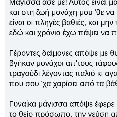
Μάγισσα άσε με! Αυτός είναι μ
και στη ζωή μονάχη μου 'θε να
είναι οι πληγές βαθιές, και μην 
εδώ και χρόνια έχω πάψει να
Γέροντες δαίμονες απόψε με 
βγήκαν μονάχοι απ'τους τάφου
τραγούδι λέγοντας παλιό κι α
που σου 'χα χαρίσει από τα βά
Γυναίκα μάγισσα απόψε έφερε
το θείο πρόσωπο, την γεύση απ