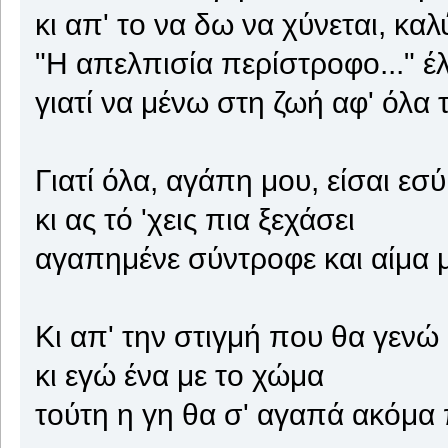
κι απ' το να δω να χύνεται, κα
"Η απελπισία περίστροφο..." έ
γιατί να μένω στη ζωή αφ' όλα τ
Γιατί όλα, αγάπη μου, είσαι εσύ
κι ας τό 'χεις πια ξεχάσει
αγαπημένε σύντροφε και αίμα 
Κι απ' την στιγμή που θα γενώ
κι εγώ ένα με το χώμα
τούτη η γη θα σ' αγαπά ακόμα 