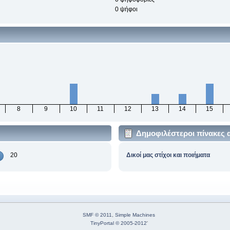
0 ψήφοι
8
9
10
11
12
13
14
15
Δημοφιλέστεροι πίνακες 
20
Δικοί μας στίχοι και ποιήματα
SMF © 2011
,
Simple Machines
TinyPortal
© 2005-2012
'