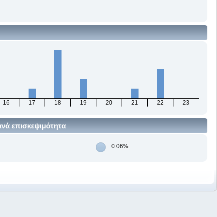
16
17
18
19
20
21
22
23
ανά επισκεψιμότητα
0.06%