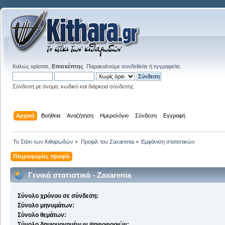
Καλώς ορίσατε,
Επισκέπτης
. Παρακαλούμε
συνδεθείτε
ή
εγγραφείτε
.
Σύνδεση με όνομα, κωδικό και διάρκεια σύνδεσης
Αρχική
Βοήθεια
Αναζήτηση
Ημερολόγιο
Σύνδεση
Εγγραφή
Το Στέκι των Κιθαρωδών
»
Προφίλ του Zaxarenia
»
Εμφάνιση στατιστικών
Πληροφορίες προφίλ
Γενικά στατιστικά - Zaxarenia
Σύνολο χρόνου σε σύνδεση:
Σύνολο μηνυμάτων:
Σύνολο θεμάτων:
Σύνολο δημιουργημένων ψηφοφοριών: