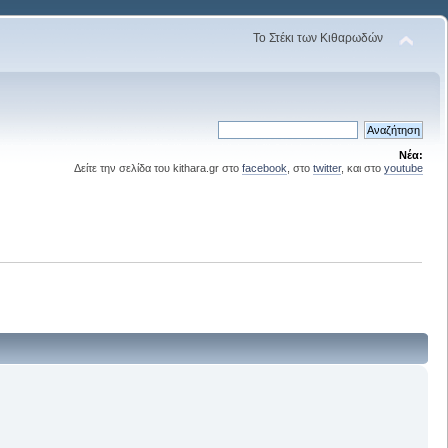
Το Στέκι των Κιθαρωδών
Νέα:
Δείτε την σελίδα του kithara.gr στο
facebook
, στο
twitter
, και στο
youtube