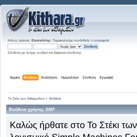
Καλώς ορίσατε,
Επισκέπτης
. Παρακαλούμε
συνδεθείτε
ή
εγγραφείτε
.
Σύνδεση με όνομα, κωδικό και διάρκεια σύνδεσης
Αρχική
Βοήθεια
Αναζήτηση
Ημερολόγιο
Σύνδεση
Εγγραφή
Το Στέκι των Κιθαρωδών
»
Βοήθεια
Βοήθεια χρήσης SMF
Καλώς ήρθατε στο Το Στέκι τω
λογισμικό Simple Machines Fo