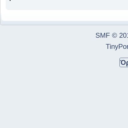
SMF © 20
TinyPor
Ό