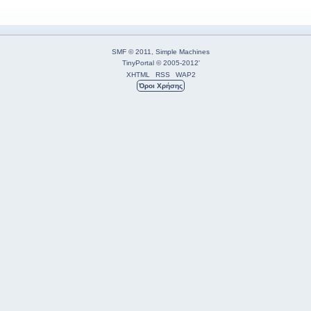
SMF © 2011
,
Simple Machines
TinyPortal
© 2005-2012
'
XHTML
RSS
WAP2
Όροι Χρήσης