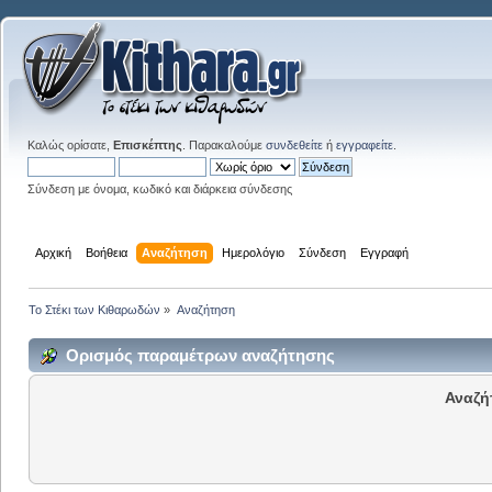
Καλώς ορίσατε,
Επισκέπτης
. Παρακαλούμε
συνδεθείτε
ή
εγγραφείτε
.
Σύνδεση με όνομα, κωδικό και διάρκεια σύνδεσης
Αρχική
Βοήθεια
Αναζήτηση
Ημερολόγιο
Σύνδεση
Εγγραφή
Το Στέκι των Κιθαρωδών
»
Αναζήτηση
Ορισμός παραμέτρων αναζήτησης
Αναζή