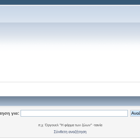
τηση για:
π.χ.
Όργουελ "Η φάρμα των ζώων" -ταινία
Σύνθετη αναζήτηση