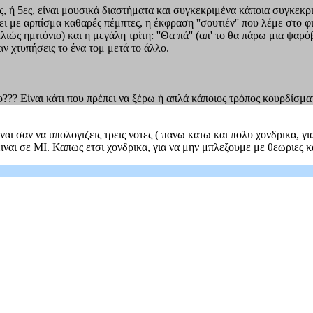
ς, ή 5ες, είναι μουσικά διαστήματα και συγκεκριμένα κάποια συγκεκρ
ει με αρπίσμα καθαρές πέμπτες, η έκφραση ''σουτιέν'' που λέμε στο 
λλιώς ημιτόνιο) και η μεγάλη τρίτη: ''Θα πά'' (απ' το θα πάρω μια ψα
αν χτυπήσεις το ένα τομ μετά το άλλο.
ο??? Είναι κάτι που πρέπει να ξέρω ή απλά κάποιος τρόπος κουρδίσμα
ναι σαν να υπολογιζεις τρεις νοτες ( πανω κατω και πολυ χονδρικα, γ
ειναι σε ΜΙ. Καπως ετσι χονδρικα, για να μην μπλεξουμε με θεωριες κ