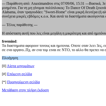
--- Παράθεση από: Anaximandros στις 07/09/06, 15:31 ---Βασικά, 3ε
μυημένοι. Για νη μη γίνομαι πολύπλοκος: Το Dance Of Death ξεκινά
Alabama, όταν τραγουδάει: ''Sweet-Home'' είναι μικρή δευτέρα (ή α
συνέχεια μικρές εβδόμες κ.ο.κ. Και αυτά τα διαστήματα ακούγονται 
--- Τέλος παράθεσης ---
Η απόσταση αυτή που λες είναι μεγάλη η μικρότερη και από ημιτόνι
freemind
:
Τα διαστηματα αφορουν τονους και ημιτονια. Οποτε οταν λεει 3ες, ει
σε ενα οργανο..Πχ, αν ενα τομ ειναι σε ΝΤΟ, το αλλο θα πρεπει να 
Πλοήγηση
[0]
Λίστα μηνυμάτων
[#]
Επόμενη σελίδα
[*]
Προηγούμενη σελίδα
Μετάβαση στην πλήρη έκδοση