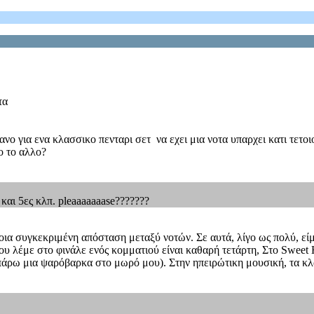
τα
ανο για ενα κλασσικο πενταρι σετ να εχει μια νοτα υπαρχει κατι τετοι
ο το αλλο?
και 5ες κλπ. pleaaaaaaase???????
ποια συγκεκριμένη απόσταση μεταξύ νοτών. Σε αυτά, λίγο ως πολύ, εί
που λέμε στο φινάλε ενός κομματιού είναι καθαρή τετάρτη, Στο Sweet
θα πάρω μια ψαρόβαρκα στο μωρό μου). Στην ηπειρώτικη μουσική, τα κλ