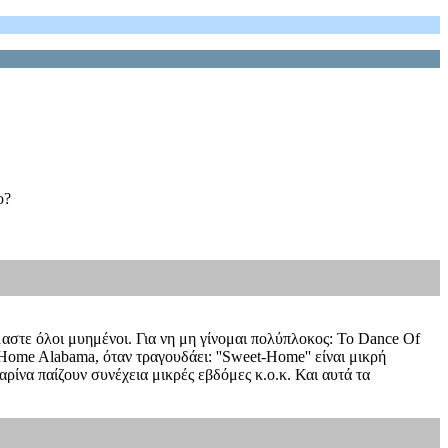
ο?
μαστε όλοι μυημένοι. Για νη μη γίνομαι πολύπλοκος: Το Dance Of
 Home Alabama, όταν τραγουδάει: ''Sweet-Home'' είναι μικρή
αρίνα παίζουν συνέχεια μικρές εβδόμες κ.ο.κ. Και αυτά τα