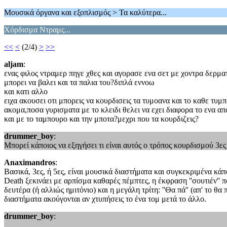
Μουσικά όργανα και εξοπλισμός > Τα καλύτερα...
Χόρδισμα Ντραμς...
<<
<
(2/4)
>
>>
aljam
:
ενας φιλος ντραμερ πηγε χθες και αγορασε ενα σετ με χοντρα δερμα
μπορει να βαλει και τα παλια του?διπλά εννοω
και κατι αλλο
ειχα ακουσει οτι μπορεις να κουρδισεις τα τυμοανα και το καθε τυμπ
ακομα,ποσα γυρισματα με το κλειδι θελει να εχει διαφορα το ενα απ
και με το ταμπουρο και την μποτα?μεχρι που τα κουρδιζεις?
drummer_boy
:
Μπορεί κάποιος να εξηγήσει τι είναι αυτός ο τρόπος κουρδισμού 3ες 
Anaximandros
:
Βασικά, 3ες, ή 5ες, είναι μουσικά διαστήματα και συγκεκριμένα κά
Death ξεκινάει με αρπίσμα καθαρές πέμπτες, η έκφραση ''σουτιέν'' 
δευτέρα (ή αλλιώς ημιτόνιο) και η μεγάλη τρίτη: ''Θα πά'' (απ' το 
διαστήματα ακούγονται αν χτυπήσεις το ένα τομ μετά το άλλο.
drummer_boy
: