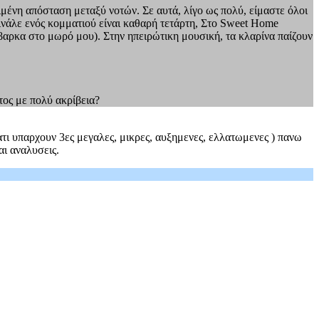
ιμένη απόσταση μεταξύ νοτών. Σε αυτά, λίγο ως πολύ, είμαστε όλοι
φινάλε ενός κομματιού είναι καθαρή τετάρτη, Στο Sweet Home
ρόβαρκα στο μωρό μου). Στην ηπειρώτικη μουσική, τα κλαρίνα παίζουν
τος με πολύ ακρίβεια?
ιατι υπαρχουν 3ες μεγαλες, μικρες, αυξημενες, ελλατωμενες ) πανω
αι αναλυσεις.