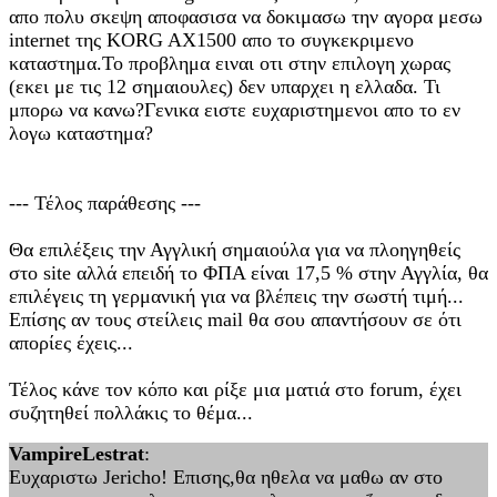
απο πολυ σκεψη αποφασισα να δοκιμασω την αγορα μεσω
internet της KORG AX1500 απο το συγκεκριμενο
καταστημα.Το προβλημα ειναι οτι στην επιλογη χωρας
(εκει με τις 12 σημαιουλες) δεν υπαρχει η ελλαδα. Τι
μπορω να κανω?Γενικα ειστε ευχαριστημενοι απο το εν
λογω καταστημα?
--- Τέλος παράθεσης ---
Θα επιλέξεις την Αγγλική σημαιούλα για να πλοηγηθείς
στο site αλλά επειδή το ΦΠΑ είναι 17,5 % στην Αγγλία, θα
επιλέγεις τη γερμανική για να βλέπεις την σωστή τιμή...
Επίσης αν τους στείλεις mail θα σου απαντήσουν σε ότι
απορίες έχεις...
Τέλος κάνε τον κόπο και ρίξε μια ματιά στο forum, έχει
συζητηθεί πολλάκις το θέμα...
VampireLestrat
:
Ευχαριστω Jericho! Επισης,θα ηθελα να μαθω αν στο