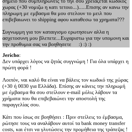
σημειο που συμπληρωνεις το τηλ σου χρειαζεται κωδικος
χωρας (+30 νομιζω η κατι τετοιο...).....Επισης αν κανω την
πληρωμη με εμβασμα θα μου στελουν το μειλ που
επιβεβαιωνει το shipping αφου καταθεσω τα χρηματα???
Συγνωμμη για τον καταιγισμο ερωτησεων αλλα η
ασχετοσυνη μου βλεπετε...Ευχαριστω για την υπομονη και
την προθυμια σας να βοηθησετε :) :) :)
Jericho
:
Δεν υπάρχει λόγος να ζητάς συγγνώμη ! Για όλα υπάρχει η
πρώτη φορά !
Λοιπόν, ναι καλό θα είναι να βάλεις τον κωδικό της χώρας
(+30 ή 0030 για Ελλάδα). Επίσης αν κάνεις την πληρωμή
με έμβασμα θα σου στείλουν e-mail μόλις λάβουν τα
χρήματα που θα επιβεβαιώνει την αποστολή της
παραγγελίας σου.
Κάτι που ίσως σε βοηθήσει : Πριν στείλεις το έμβασμα,
ρώτησε τους να αναλάβουν αυτοί τα bank money transfer
costs, και έτσι να γλυτώσεις την προμήθεια της τράπεζας !