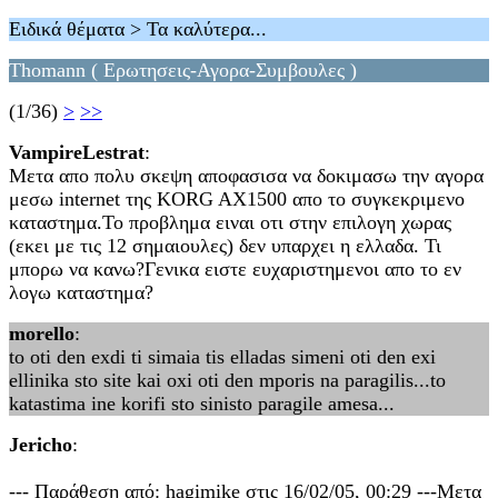
Ειδικά θέματα > Τα καλύτερα...
Thomann ( Ερωτησεις-Αγορα-Συμβουλες )
(1/36)
>
>>
VampireLestrat
:
Μετα απο πολυ σκεψη αποφασισα να δοκιμασω την αγορα
μεσω internet της KORG AX1500 απο το συγκεκριμενο
καταστημα.Το προβλημα ειναι οτι στην επιλογη χωρας
(εκει με τις 12 σημαιουλες) δεν υπαρχει η ελλαδα. Τι
μπορω να κανω?Γενικα ειστε ευχαριστημενοι απο το εν
λογω καταστημα?
morello
:
to oti den exdi ti simaia tis elladas simeni oti den exi
ellinika sto site kai oxi oti den mporis na paragilis...to
katastima ine korifi sto sinisto paragile amesa...
Jericho
:
--- Παράθεση από: hagimike στις 16/02/05, 00:29 ---Μετα