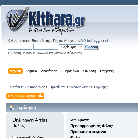
Καλώς ορίσατε,
Επισκέπτης
. Παρακαλούμε
συνδεθείτε
ή
εγγραφείτε
.
Σύνδεση με όνομα, κωδικό και διάρκεια σύνδεσης
Αρχική
Βοήθεια
Αναζήτηση
Ημερολόγιο
Σύνδεση
Εγγραφή
Το Στέκι των Κιθαρωδών
»
Προφίλ του Unknown Artist
»
Περίληψη
Πληροφορίες προφίλ
Περίληψη
Unknown Artist 
Μηνύματα:
Παλιός
Προσαρμοσμένος τίτλος:
Προσωπικό κείμενο:
Φύλο:
Αποσυνδεδεμένος