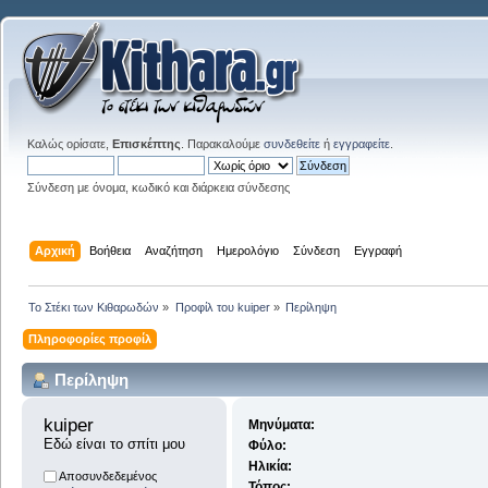
Καλώς ορίσατε,
Επισκέπτης
. Παρακαλούμε
συνδεθείτε
ή
εγγραφείτε
.
Σύνδεση με όνομα, κωδικό και διάρκεια σύνδεσης
Αρχική
Βοήθεια
Αναζήτηση
Ημερολόγιο
Σύνδεση
Εγγραφή
Το Στέκι των Κιθαρωδών
»
Προφίλ του kuiper
»
Περίληψη
Πληροφορίες προφίλ
Περίληψη
kuiper 
Μηνύματα:
Εδώ είναι το σπίτι μου
Φύλο:
Ηλικία:
Αποσυνδεδεμένος
Τόπος: