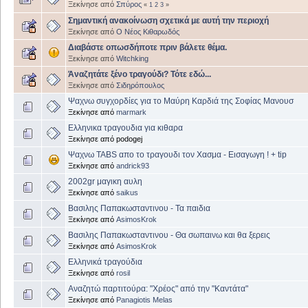
Ξεκίνησε από
Σπύρος
«
1
2
3
»
Σημαντική ανακοίνωση σχετικά με αυτή την περιοχή
Ξεκίνησε από
Ο Νέος Κιθαρωδός
Διαβάστε οπωσδήποτε πριν βάλετε θέμα.
Ξεκίνησε από
Witchking
Άναζητάτε ξένο τραγούδι? Τότε εδώ...
Ξεκίνησε από
Σιδηρόπουλος
Ψαχνω συγχορδίες για το Μαύρη Καρδιά της Σοφίας Μανουσ
Ξεκίνησε από
marmark
Ελληνικα τραγουδια για κιθαρα
Ξεκίνησε από podogej
Ψαχνω TABS απο το τραγουδι τον Χασμα - Εισαγωγη ! + tip
Ξεκίνησε από
andrick93
2002gr μαγικη αυλη
Ξεκίνησε από
saikus
Βασιλης Παπακωσταντινου - Τα παιδια
Ξεκίνησε από
AsimosKrok
Βασιλης Παπακωσταντινου - Θα σωπαινω και θα ξερεις
Ξεκίνησε από
AsimosKrok
Ελληνικά τραγούδια
Ξεκίνησε από
rosil
Αναζητώ παρτιτούρα: "Χρέος" από την "Καντάτα"
Ξεκίνησε από
Panagiotis Melas