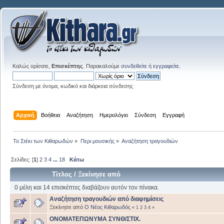
Καλώς ορίσατε,
Επισκέπτης
. Παρακαλούμε
συνδεθείτε
ή
εγγραφείτε
.
Σύνδεση με όνομα, κωδικό και διάρκεια σύνδεσης
Αρχική
Βοήθεια
Αναζήτηση
Ημερολόγιο
Σύνδεση
Εγγραφή
Το Στέκι των Κιθαρωδών
»
Περι μουσικής
»
Αναζήτηση τραγουδιών
Σελίδες: [
1
]
2
3
4
...
18
Κάτω
Τίτλος
/
Ξεκίνησε από
0 μέλη και 14 επισκέπτες διαβάζουν αυτόν τον πίνακα.
Αναζήτηση τραγουδιών από διαφημίσεις
Ξεκίνησε από
Ο Νέος Κιθαρωδός
«
1
2
3
4
»
ΟΝΟΜΑΤΕΠΩΝΥΜΑ ΣΥΝΘ/ΣΤΙΧ.