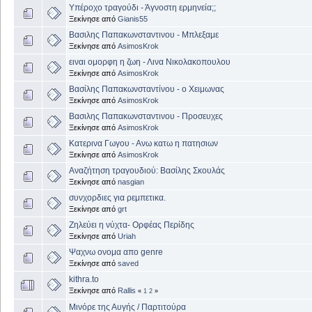
Υπέροχο τραγούδι - Άγνοστη ερμηνεία;;
Ξεκίνησε από
Gianis55
Βασιλης Παπακωνσταντινου - Μπλεξαμε
Ξεκίνησε από
AsimosKrok
ειναι ομορφη η ζωη - Λινα Νικολακοπουλου
Ξεκίνησε από
AsimosKrok
Βασίλης Παπακωνσταντίνου - ο Χειμωνας
Ξεκίνησε από
AsimosKrok
Βασιλης Παπακωνσταντινου - Προσευχες
Ξεκίνησε από
AsimosKrok
Κατερινα Γωγου - Ανω κατω η πατησιων
Ξεκίνησε από
AsimosKrok
Αναζήτηση τραγουδιού: Βασίλης Σκουλάς
Ξεκίνησε από
nasgian
συνχορδιες για ρεμπετικα.
Ξεκίνησε από
grt
Ζηλεύει η νύχτα- Ορφέας Περίδης
Ξεκίνησε από
Uriah
Ψαχνω ονομα απο genre
Ξεκίνησε από
saved
kithra.to
Ξεκίνησε από
Rallis
«
1
2
»
Μινόρε της Αυγής / Παρτιτούρα