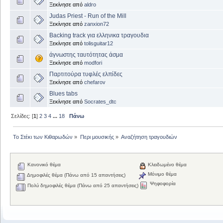
Ξεκίνησε από
aldro
Judas Priest - Run of the Mill
Ξεκίνησε από
zanxion72
Backing track για ελληνικα τραγουδια
Ξεκίνησε από
tolisguitar12
άγνωστης ταυτότητας άσμα
Ξεκίνησε από
modfori
Παρτιτούρα τυφλές ελπίδες
Ξεκίνησε από
chefarov
Blues tabs
Ξεκίνησε από
Socrates_dtc
Σελίδες: [
1
]
2
3
4
...
18
Πάνω
Το Στέκι των Κιθαρωδών
»
Περι μουσικής
»
Αναζήτηση τραγουδιών
Κανονικό θέμα
Κλειδωμένο θέμα
Μόνιμο θέμα
Δημοφιλές θέμα (Πάνω από 15 απαντήσεις)
Ψηφοφορία
Πολύ δημοφιλές θέμα (Πάνω από 25 απαντήσεις)