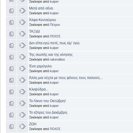
Ξεκίνησε από
kuiper
Μετά από σένα.
Ξεκίνησε από
kuiper
Άλφα Κενταύρου
Ξεκίνησε από
Πέτροc
ΤΑΞΙΔΙ
Ξεκίνησε από
ΠΟΙΟΣ
Δεν είπα εγώ ποτέ, πως είμ’ εγώ.
Ξεκίνησε από
kuiper
Της σιωπής και της κίνησης
Ξεκίνησε από
rakenditos
Ένα χαμόγελο.
Ξεκίνησε από
kuiper
Άλλη μια νύχτα με τους φίλους τους παλιούς...
Ξεκίνησε από
kuiper
Κλεψύδρα...
Ξεκίνησε από
kuiper
Το Λίκνο του Οκτώβρη!
Ξεκίνησε από
kuiper
Το εξπρες του Δεκέμβρη.
Ξεκίνησε από
kuiper
ΖΩΗ
Ξεκίνησε από
ΠΟΙΟΣ