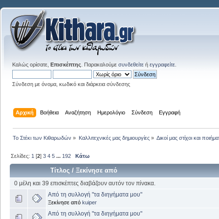
Καλώς ορίσατε,
Επισκέπτης
. Παρακαλούμε
συνδεθείτε
ή
εγγραφείτε
.
Σύνδεση με όνομα, κωδικό και διάρκεια σύνδεσης
Αρχική
Βοήθεια
Αναζήτηση
Ημερολόγιο
Σύνδεση
Εγγραφή
Το Στέκι των Κιθαρωδών
»
Καλλιτεχνικές μας δημιουργίες
»
Δικοί μας στίχοι και ποιήμα
Σελίδες:
1
[
2
]
3
4
5
...
192
Κάτω
Τίτλος
/
Ξεκίνησε από
0 μέλη και 39 επισκέπτες διαβάζουν αυτόν τον πίνακα.
Από τη συλλογή "τα διηγήματα μου"
Ξεκίνησε από
kuiper
Από τη συλλογή "τα διηγήματα μου"