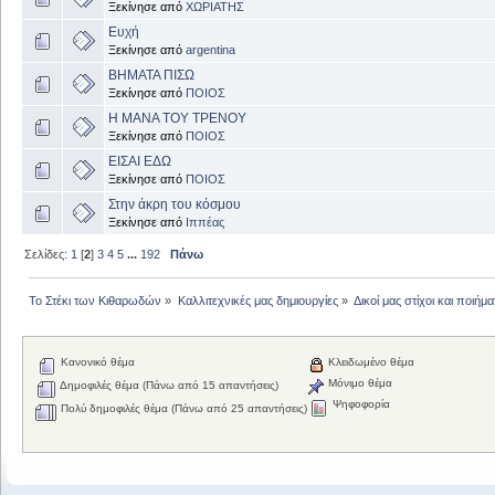
Ξεκίνησε από
ΧΩΡΙΑΤΗΣ
Ευχή
Ξεκίνησε από
argentina
ΒΗΜΑΤΑ ΠΙΣΩ
Ξεκίνησε από
ΠΟΙΟΣ
Η ΜΑΝΑ ΤΟΥ ΤΡΕΝΟΥ
Ξεκίνησε από
ΠΟΙΟΣ
ΕΙΣΑΙ ΕΔΩ
Ξεκίνησε από
ΠΟΙΟΣ
Στην άκρη του κόσμου
Ξεκίνησε από
Ιππέας
Σελίδες:
1
[
2
]
3
4
5
...
192
Πάνω
Το Στέκι των Κιθαρωδών
»
Καλλιτεχνικές μας δημιουργίες
»
Δικοί μας στίχοι και ποιήμα
Κανονικό θέμα
Κλειδωμένο θέμα
Μόνιμο θέμα
Δημοφιλές θέμα (Πάνω από 15 απαντήσεις)
Ψηφοφορία
Πολύ δημοφιλές θέμα (Πάνω από 25 απαντήσεις)