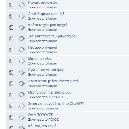
Ρωγμές στα όνειρα.
Ξεκίνησε από
kuiper
Απολιθωμένοι εραστές!
Ξεκίνησε από
kuiper
Κράτα το χέρι μου σφιχτά.
Ξεκίνησε από
kuiper
Στσ’ ανεπαλιές του φθινοπώρου!…
Ξεκίνησε από
kuiper
Πες μου σ' αγαπώ!
Ξεκίνησε από
kuiper
Μάτια του χθες.
Ξεκίνησε από
kuiper
Εγώ κι' εσύ γλυκιά ζωή!
Ξεκίνησε από
kuiper
Δεν τελεώνει μ' έναν έρωτα η ζωή.
Ξεκίνησε από
kuiper
Μες τα βάθη της ψυχής μου
Ξεκίνησε από
ΧΩΡΙΑΤΗΣ
Στίχοι για τραγούδι από το ChatGPT
Ξεκίνησε από
papous
ΘΑ ΜΠΟΡΟΥΣΕ
Ξεκίνησε από
ΠΟΙΟΣ
Κόμπος στο λαιμό