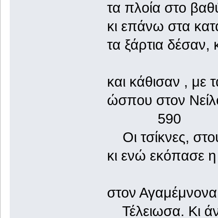
τα πλοία στο βαθ
κι επάνω στα κατά
τα ξάρτια δέσαν, 
και κάθισαν , με 
ώσπου στον Νεί
590
Οι τσίκνες, στου
κι ενώ εκόπασε η
στον Αγαμέμνονα,
Τέλειωσα. Κι άν