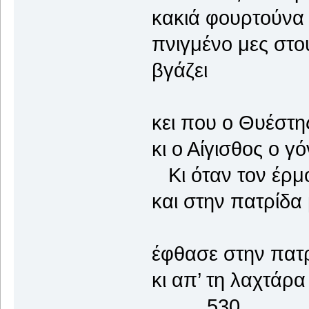
κακιά φουρτούνα 
πνιγμένο μες στο
βγάζει
κει που ο Θυέστης
κι ο Αίγισθος ο γ
Κι όταν τον έρμ
και στην πατρίδα
έφθασε στην πατρ
κι απ’ τη λαχτά
530