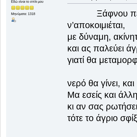
Εδώ είναι το σπίτι μου
Ξάφνου πετάγ
Μηνύματα: 1318
ν’αποκοιμιέται,
με δύναμη, ακίνητ
και ας παλεύει άγ
γιατί θα μεταμορ
νερό θα γίνει, και
Μα εσείς και άλλ
κι αν σας ρωτήσει
τότε το άγριο σφ