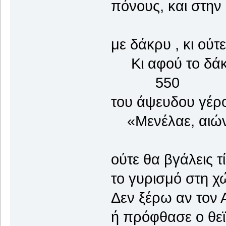
πόνους, και στην
με δάκρυ , κι ούτ
Κι αφού το δάκ
550
του άψευδου γέρο
«Μενέλαε, αιώνι
ούτε θα βγάλεις τ
το γυρισμό στη χ
Δεν ξέρω αν τον Α
ή πρόφθασε ο θεϊ