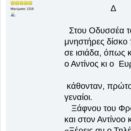
Δ
Μηνύματα: 1318
Στου Οδυσσέα το
μνηστήρες δίσκο 
σε ισιάδα, όπως κ
ο Αντίνος κι ο Ε
κάθονταν, πρώτοι 
γεναίοι.
Ξάφνου του Φρόν
και στον Αντίνοο 
«Ξέρεις αν ο