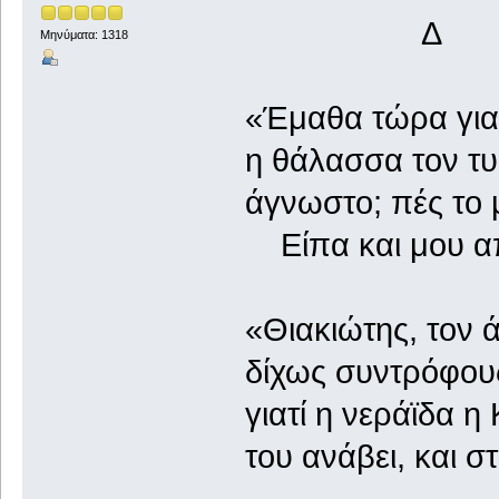
Δ
Μηνύματα: 1318
«Έμαθα τώρα για 
η θάλασσα τον τυ
άγνωστο; πές το μ
Είπα και μου απά
«Θιακιώτης, τον 
δίχως συντρόφους
γιατί η νεράϊδα η
του ανάβει, και σ