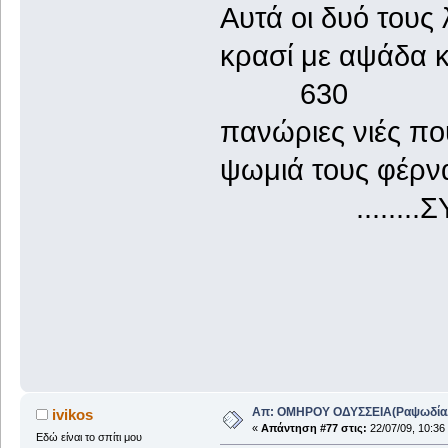
Αυτά οι δυό τους 
κρασί με αψάδα 
630
πανώριες νιές π
ψωμιά τους φέρν
........ΣΥΝ
Απ: ΟΜΗΡΟΥ ΟΔΥΣΣΕΙΑ(ΡαψωδίαΑ+
ivikos
«
Απάντηση #77 στις:
22/07/09, 10:36
Εδώ είναι το σπίτι μου