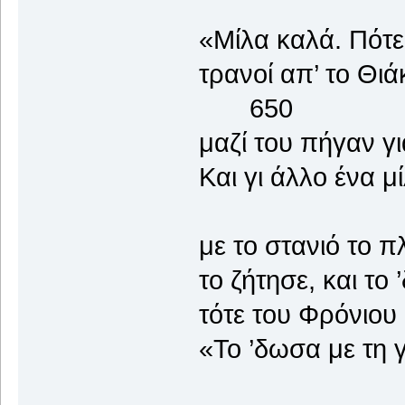
«Μίλα καλά. Πότε
τρανοί απ’ το Θιά
650
μαζί του πήγαν γι
Και γι άλλο ένα μ
με το στανιό το π
το ζήτησε, και το
τότε του Φρόνιου 
«Το ’δωσα με τη γ