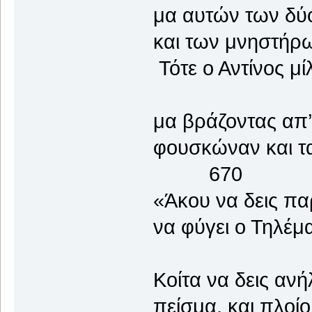
μα αυτών των δύο
και των μνηστήρω
Τότε ο Αντίνος μί
μα βράζοντας απ’
φουσκώναν και 
670
«Άκου να δεις πα
να φύγει ο Τηλέμα
Κοίτα να δεις ανή
πείσμα, και πλοί