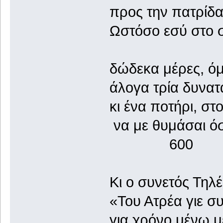
προς την πατρίδα
Ωστόσο εσύ στο σ
δώδεκα μέρες, ό
άλογα τρία δυνατ
κι ένα ποτήρι, στ
να με θυμάσαι ό
600
Κι ο συνετός Τηλέ
«Του Ατρέα γιε σ
για χρόνο μένω μ