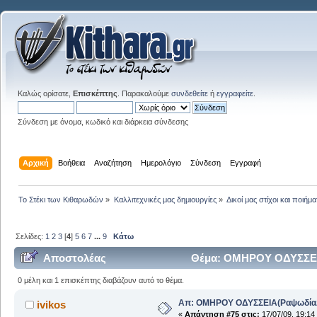
Καλώς ορίσατε,
Επισκέπτης
. Παρακαλούμε
συνδεθείτε
ή
εγγραφείτε
.
Σύνδεση με όνομα, κωδικό και διάρκεια σύνδεσης
Αρχική
Βοήθεια
Αναζήτηση
Ημερολόγιο
Σύνδεση
Εγγραφή
Το Στέκι των Κιθαρωδών
»
Καλλιτεχνικές μας δημιουργίες
»
Δικοί μας στίχοι και ποιήμα
Σελίδες:
1
2
3
[
4
]
5
6
7
...
9
Κάτω
Αποστολέας
Θέμα: ΟΜΗΡΟΥ ΟΔΥΣΣΕΙΑ(
0 μέλη και 1 επισκέπτης διαβάζουν αυτό το θέμα.
Απ: ΟΜΗΡΟΥ ΟΔΥΣΣΕΙΑ(ΡαψωδίαΑ+
ivikos
«
Απάντηση #75 στις:
17/07/09, 19:14