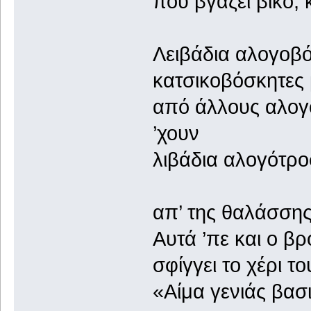
που βγάζει βίκο,
Λειβάδια αλογοβό
κατσικοβόσκητες 
από άλλους αλογό
’χουν
λιβάδια αλογότρο
απ’ της θαλάσσης 
Αυτά ’πε και ο β
σφίγγει το χέρι το
«Αίμα γενιάς β