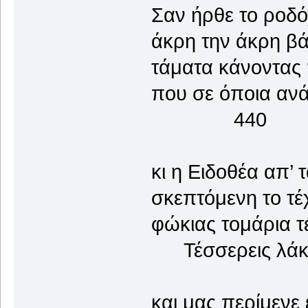
Σαν ήρθε το ροδ
άκρη την άκρη βά
τάματα κάνοντας 
που σε όποια αν
440
κι η Ειδοθέα απ’
σκεπτόμενη το τέ
φώκιας τομάρια 
Τέσσερεις λάκκο
και μας περίμενε 