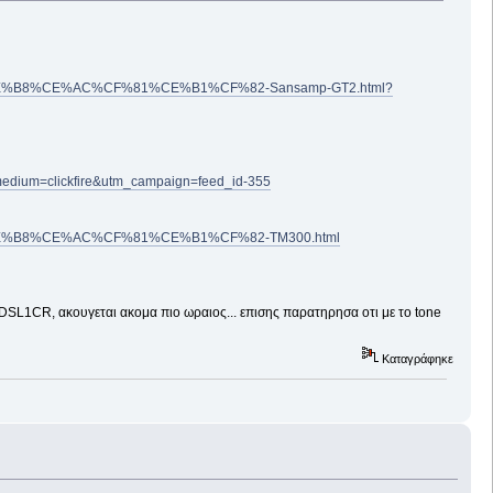
%CE%AC%CF%81%CE%B1%CF%82-Sansamp-GT2.html?
medium=clickfire&utm_campaign=feed_id-355
8%CE%AC%CF%81%CE%B1%CF%82-TM300.html
DSL1CR, ακουγεται ακομα πιο ωραιος... επισης παρατηρησα οτι με το tone
Καταγράφηκε