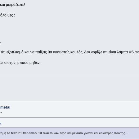
αι μοιράζεστε!
όλο θες :
.
ε ότι εξοπλισμό και να παίξεις θα ακουστείς κουλός. Δεν νομίζω οτι είναι λαμπα VS mo
ζω, αίσχος, μπάσα μηδέν.
 metal
 »
5
η το tech 21 trademark 10 ειναι το καλυτερο και με αυτο γινεσαι και καλυτερος παικτης...