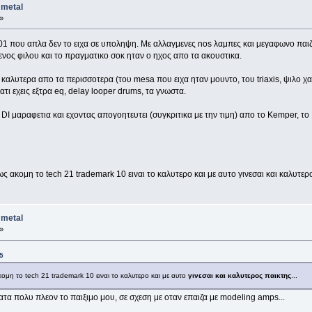
 metal
»
1 που απλα δεν το ειχα σε υποληψη. Με αλλαγμενες nos λαμπες και μεγαφωνο παιζε
νος φιλου και το πραγματικο σοκ ηταν ο ηχος απο τα ακουστικα.
ο καλυτερα απο τα περισσοτερα (του mesa που ειχα ηταν μουντο, του triaxis, ψιλο χ
ιατι εχεις εξτρα eq, delay looper drums, τα γνωστα.
DI μαραφετια και εχοντας απογοητευτει (συγκριτικα με την τιμη) απο το Kemper, το 
ακομη το tech 21 trademark 10 ειναι το καλυτερο και με αυτο γινεσαι και καλυτερο
 metal
»
5
μη το tech 21 trademark 10 ειναι το καλυτερο και με αυτο
γινεσαι και καλυτερος παικτης
...
α πολυ πλεον το παιξιμο μου, σε σχεση με οταν επαιζα με modeling amps...