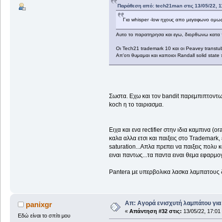
Παράθεση από: tech21man στις 13/05/22, 1
Για whisper -low ηχους απο μεγαφωνο ομως 
Αυτο το παρατηρησα και εγω, διορθωνω κατα πο
Οι Tech21 trademark 10 και οι Peavey transtube 
Απ'οτι θυμαμαι και καποιοι Randall solid state
Σωστα. Εχω και τον bandit παρεμπιπτοντως.
koch η το ταιριασμα.
Ειχα και ενα rectifier στην ιδια καμπινα (
καλα αλλα ετσι και παιξεις στο Trademark,
saturation...Απλα πρεπει να παιξεις πολυ
ειναι παντως...τα παντα ειναι θεμα εφαρμο
Pantera με υπερβολικα λασκα λαμπατους δ
Απ: Αγορά ενισχυτή λαμπάτου για
panixgr
«
Απάντηση #32 στις:
13/05/22, 17:01
Εδώ είναι το σπίτι μου