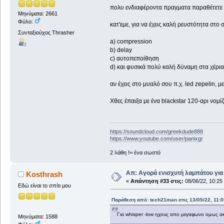
πολυ ενδιαφέροντα πραγματα παραθέτετε κ
Μηνύματα: 2661
Φύλο:
κατ'εμε, για να έχεις καλή ρευστότητα στο σ
Συνταξιούχος Thrasher
a) compression
b) delay
c) αυτοπεποίθηση
d) και φυσικά πολύ καλή δύναμη στα χέρια
αν έχεις στο μυαλό σου π.χ. led zepelin, μ
Χθες έπαιξα με ένα blackstar 120-αρι νομί
https://soundcloud.com/greekdude888
https://www.youtube.com/user/panixgr
2 λάθη != ένα σωστό
Απ: Αγορά ενισχυτή λαμπάτου για
Kosthrash
«
Απάντηση #33 στις:
08/06/22, 10:25
Εδώ είναι το σπίτι μου
Παράθεση από: tech21man στις 13/05/22, 11:0
Για whisper -low ηχους απο μεγαφωνο ομως ακομ
Μηνύματα: 1588