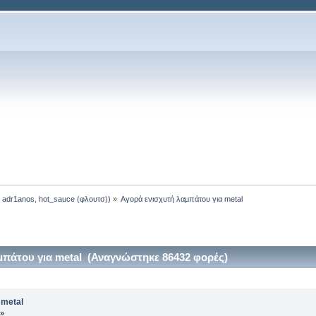
:
adr1anos
,
hot_sauce (φλουτσ)
) »
Αγορά ενισχυτή λαμπάτου για metal
μπάτου για metal (Αναγνώστηκε 86432 φορές)
 metal
 »