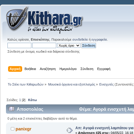
Καλώς ορίσατε,
Επισκέπτης
. Παρακαλούμε
συνδεθείτε
ή
εγγραφείτε
.
Σύνδεση με όνομα, κωδικό και διάρκεια σύνδεσης
Αρχική
Βοήθεια
Αναζήτηση
Ημερολόγιο
Σύνδεση
Εγγραφή
Το Στέκι των Κιθαρωδών
»
Μουσικά όργανα και εξοπλισμός
»
Ενισχυτές
(Συντονιστές
Σελίδες:
1
[
2
]
Κάτω
Αποστολέας
Θέμα: Αγορά ενισχυτή λα
0 μέλη και 2 επισκέπτες διαβάζουν αυτό το θέμα.
Απ: Αγορά ενισχυτή λαμπάτου για
panixgr
«
Απάντηση #25 στις:
04/05/22, 16:18