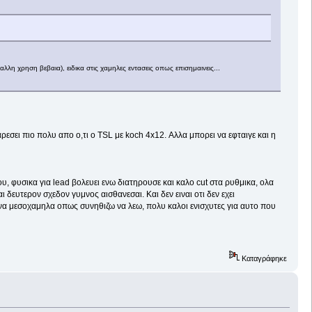
α αλλη χρηση βεβαια), ειδικα στις χαμηλες εντασεις οπως επισημαινεις...
ρεσει πιο πολυ απο ο,τι ο TSL με koch 4x12. Αλλα μπορει να εφταιγε και η
του, φυσικα για lead βολευει ενω διατηρουσε και καλο cut στα ρυθμικα, ολα
 δευτερον σχεδον γυμνος αισθανεσαι. Και δεν ειναι οτι δεν εχει
μενα μεσοχαμηλα οπως συνηθιζω να λεω, πολυ καλοι ενισχυτες για αυτο που
Καταγράφηκε