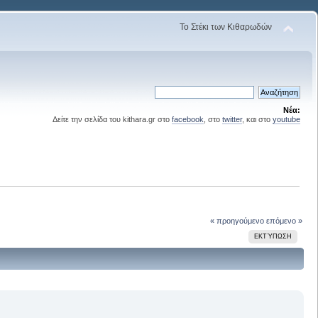
Το Στέκι των Κιθαρωδών
Νέα:
Δείτε την σελίδα του kithara.gr στο
facebook
, στο
twitter
, και στο
youtube
« προηγούμενο
επόμενο »
ΕΚΤΎΠΩΣΗ