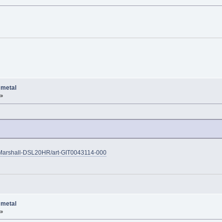
 metal
 »
Marshall-DSL20HR/art-GIT0043114-000
 metal
 »