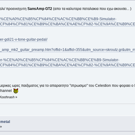
αλι/ προενισχυτη
SansAmp GT2
(απο τα καλυτερα πεταλακια που εχω ακουσει... )
/Tech-21-%CE%A0%CE%B5%CF%84%CE%AC%CE%BB%CE%B9-Simulator-
F%84%CF%81%CE%B9%CE%BA%CE%AE%CF%82-%CE%9A%CE%B9%CE%B8
er-gdi21-v-tone-guitar-pedal/
et_amp_mk2_guitar_preamp.htm?offid=1&affid=355&utm_source=skroutz.gr&utm_
/Behringer-%CE%A0%CE%B5%CF%84%CE%AC%CE%BB%CE%B9-Simulator-
F%84%CF%81%CE%B9%CE%BA%CE%AE%CF%82-%CE%9A%CE%B9%CE%B
ερικες ωρες παιξιματος για το απαραιτητο "στρωσιμο" του Celestion που φοραει ο 
n channel
 Kosthrash
»
 metal
 »