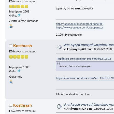
Εδώ είναι το σπίτι μου
ωραιος θα το τσεκαρω φίλε
Μηνύματα: 2661
Φύλο:
Συνταξιούχος Thrasher
https://soundcloud.com/greekdude888
https://www.youtube.com/user/panixgr
2 λάθη != ένα σωστό
Απ: Αγορά ενισχυτή λαμπάτου για
Kosthrash
«
Απάντηση #26 στις:
08/05/22, 23:05
Εδώ είναι το σπίτι μου
Παράθεση από: panixgr στις 04/05/22, 16:18
ωραιος θα το τσεκαρω φίλε
Μηνύματα: 1588
Φύλο:
Guitarholic
https://www.musicstore.com/en_GR/EUR/
Life is too short for bad tone
Απ: Αγορά ενισχυτή λαμπάτου για
Kosthrash
«
Απάντηση #27 στις:
13/05/22, 10:37
Εδώ είναι το σπίτι μου