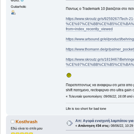
Φύλο:
Guitarholic
Παντως ο Trademark 10 βασιζεται στο πετ
https://www.skroutz.gr/s/9259267
%CE%97%CE%BB%CE%B5%CE%BA%C
from=index_recently_viewed
https://www.artsound.gr/el/product/behring
https://www.thomann.de/gr/palmer_pock
https://www.skroutz.gr/s/1819467
%CE%97%CE%BB%CE%B5%CE%BA%C
Παρεπιπτοντως να αναφερω οτι μετα απο μ
shift πατημενο, rectoφερνει στο ultra gai
«
Τελευταία τροποποίηση: 09/06/22, 16:08 από
Life is too short for bad tone
Απ: Αγορά ενισχυτή λαμπάτου για
Kosthrash
«
Απάντηση #34 στις:
08/06/22, 10:29
Εδώ είναι το σπίτι μου