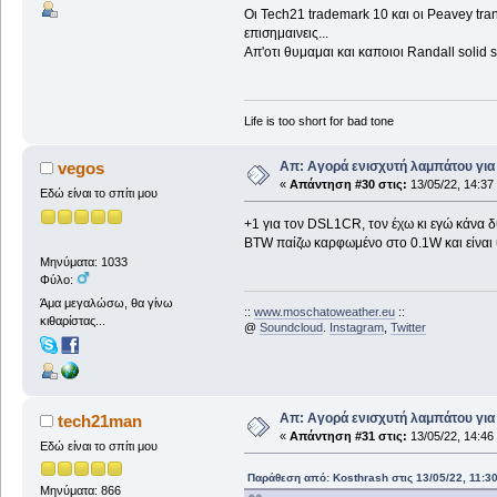
Οι Tech21 trademark 10 και οι Peavey trans
επισημαινεις...
Απ'οτι θυμαμαι και καποιοι Randall solid s
Life is too short for bad tone
Απ: Αγορά ενισχυτή λαμπάτου για
vegos
«
Απάντηση #30 στις:
13/05/22, 14:37
Εδώ είναι το σπίτι μου
+1 για τον DSL1CR, τον έχω κι εγώ κάνα δ
BTW παίζω καρφωμένο στο 0.1W και είναι
Μηνύματα: 1033
Φύλο:
Άμα μεγαλώσω, θα γίνω
::
www.moschatoweather.eu
::
κιθαρίστας...
@
Soundcloud
.
Instagram
,
Twitter
Απ: Αγορά ενισχυτή λαμπάτου για
tech21man
«
Απάντηση #31 στις:
13/05/22, 14:46
Εδώ είναι το σπίτι μου
Παράθεση από: Kosthrash στις 13/05/22, 11:3
Μηνύματα: 866