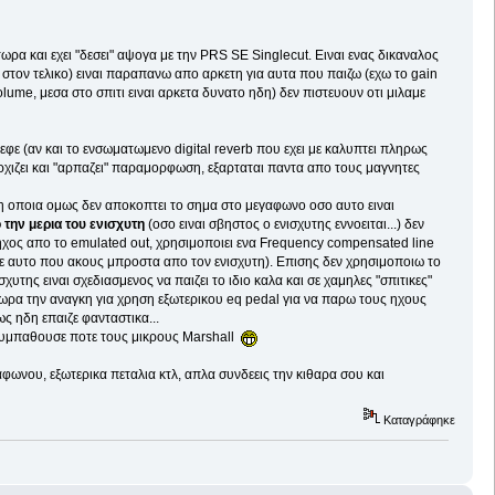
τωρα και εχει "δεσει" αψογα με την PRS SE Singlecut. Ειναι ενας δικαναλος
στον τελικο) ειναι παραπανω απο αρκετη για αυτα που παιζω (εχω το gain
lume, μεσα στο σπιτι ειναι αρκετα δυνατο ηδη) δεν πιστευουν οτι μιλαμε
 εφε (αν και το ενσωματωμενο digital reverb που εχει με καλυπτει πληρως
 αρχιζει και "αρπαζει" παραμορφωση, εξαρταται παντα απο τους μαγνητες
, η οποια ομως δεν αποκοπτει το σημα στο μεγαφωνο οσο αυτο ειναι
 την μερια του ενισχυτη
(οσο ειναι σβηστος ο ενισχυτης εννοειται...) δεν
ο ηχος απο το emulated out, χρησιμοποιει ενα Frequency compensated line
 με αυτο που ακους μπροστα απο τον ενισχυτη). Επισης δεν χρησιμοποιω το
ισχυτης ειναι σχεδιασμενος να παιζει το ιδιο καλα και σε χαμηλες "σπιτικες"
ς τωρα την αναγκη για χρηση εξωτερικου eq pedal για να παρω τους ηχους
ς ηδη επαιζε φανταστικα...
ν συμπαθουσε ποτε τους μικρους Marshall
αφωνου, εξωτερικα πεταλια κτλ, απλα συνδεεις την κιθαρα σου και
Καταγράφηκε