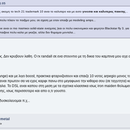
1:05
ακομη το tech 21 trademark 10 ειναι το καλυτερο και με αυτο
γινεσαι και καλυτερος παικτης
...
λυ πλεον το παιξιμο μου, σε σχεση με οταν επαιζα με modeling amps...
ειναι οι πιο πειστικοι solid-state ενισχυτες (και οι πολυ οικονομικοι και φορητοι Blackstar fly 3, γι
 παιζανε πολυ καλα με γκαζια, αλλα δεν θυμαμαι μοντελα...
 Δεν κρυβουν λαθη. Ο rx randall σε ενα στουντιο με τη δικια του καμπινα μου ειχε α
orange) και με λιγο boost, πρακτικα φταρνιζοσουν και επαιζε 10 νοτες arpegio μονος 
 ειναι πρωτον σα να εχεις καρφι πανω στο μεγαφωνο την κιθαρα σου (σε ταχυτητα) και
 καλα. Το DSL ειναι καπου στη μεση με τα σχετικα κλασσικα ισως iron maiden θολω
γης, ισως περισσοτερο και απο ο,τι γουστο.
υσκολευομαι π.χ...
 metal
 »