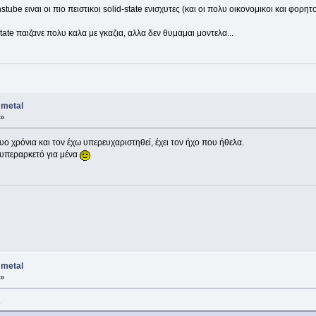
tube ειναι οι πιο πειστικοι solid-state ενισχυτες (και οι πολυ οικονομικοι και φορητο
tate παιζανε πολυ καλα με γκαζια, αλλα δεν θυμαμαι μοντελα...
 metal
 »
υο χρόνια και τον έχω υπερευχαριστηθεί, έχει τον ήχο που ήθελα.
 υπεραρκετό για μένα
 metal
 »
0