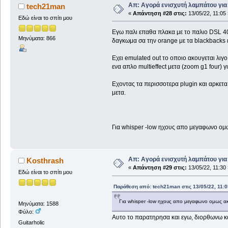
Απ: Αγορά ενισχυτή λαμπάτου για
tech21man
«
Απάντηση #28 στις:
13/05/22, 11:05 
Εδώ είναι το σπίτι μου
Εγω παλι επαθα πλακα με το παλιο DSL 40
Μηνύματα: 866
δαγκωμα σα την orange με τα blackbacks ε
Εχει emulated out το οποιο ακουγεται λιγ
ενα απλο multieffect μετα (zoom g1 four) γ
Εχοντας τα περισσοτερα plugin και αρκετα 
μετα.
Για whisper -low ηχους απο μεγαφωνο ομως 
Απ: Αγορά ενισχυτή λαμπάτου για
Kosthrash
«
Απάντηση #29 στις:
13/05/22, 11:30 
Εδώ είναι το σπίτι μου
Παράθεση από: tech21man στις 13/05/22, 11:0
Για whisper -low ηχους απο μεγαφωνο ομως ακο
Μηνύματα: 1588
Φύλο:
Αυτο το παρατηρησα και εγω, διορθωνω κατ
Guitarholic