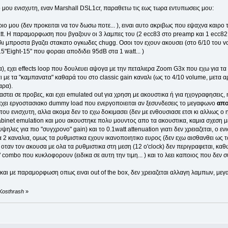
 μου ενισχυτη, εναν Marshall DSL1cr, παραθετω τις εως τωρα εντυπωσεις μου:
ριο μου (δεν προκειται να τον δωσω ποτε... ), ειναι αυτο ακριβως που εψαχνα καιρο 
tt. Η παραμορφωση που βγαζουν οι 3 λαμπες του (2 ecc83 στο preamp και 1 ecc82 
λι μπροστα βγαζει στακατο ογκωδες chugg. Οσοι τον εχουν ακουσει (στο 6/10 του vo
-15"Eight-15" που φοραει αποδιδει 95dB στα 1 watt... )
α), εχει effects loop που δουλευει αψογα με την πεταλιερα Zoom G3x που εχω για τα
αι με τα "καμπανατα" καθαρά του στο classic gain καναλι (ως το 4/10 volume, μετα
αρα).
ιαστει σε προβες, και εχει emulated out για χρηση με ακουστικα ή για ηχογραφησεις
 εχει εργοστασιακο dummy load που ενεργοποιειται αν ξεσυνδεσεις το μεγαφωνο
απο
του ενισχυτη, αλλα ακομα δεν το εχω δοκιμασει (δεν με ενθουσιασε ετσι κι αλλιως 
cabinet emulation και μου ακουστηκε πολυ μουντος απο τα ακουστικα, καμια σχεση
υψηλες για πιο "συγχρονο" gain) και το 0.1watt attenuation γιατι δεν χρειαζεται, ο εν
 τα 2 καναλια, ομως τα ρυθμιστικα εχουν ικανοποιητικο ευρος (δεν εχω αισθανθει ω
οταν τον ακουσα με ολα τα ρυθμιστικα στη μεση (12 o'clock) δεν περιγραφεται, καθω
8" combo που κυκλοφορουν (ειδικα σε αυτη την τιμη... ) και το λεει καποιος που δε
 και με παραμορφωση οπως ειναι out of the box, δεν χρειαζεται αλλαγη λαμπων, μεγ
 Kosthrash
»