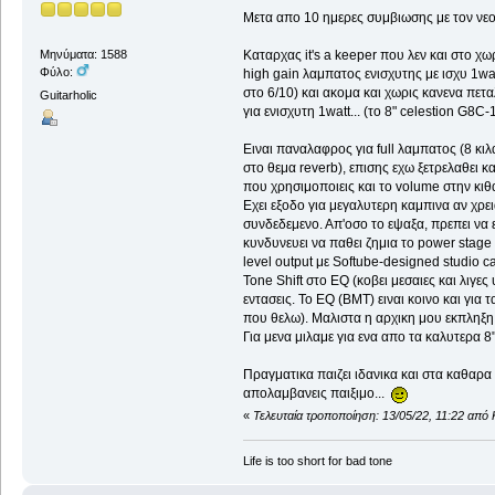
Μετα απο 10 ημερες συμβιωσης με τον νεο
Καταρχας it's a keeper που λεν και στο χω
Μηνύματα: 1588
Φύλο:
high gain λαμπατος ενισχυτης με ισχυ 1wa
στο 6/10) και ακομα και χωρις κανενα πετα
Guitarholic
για ενισχυτη 1watt... (το 8" celestion G8C
Ειναι παναλαφρος για full λαμπατος (8 κιλ
στο θεμα reverb), επισης εχω ξετρελαθει κ
που χρησιμοποιεις και το volume στην κιθ
Εχει εξοδο για μεγαλυτερη καμπινα αν χρε
συνδεδεμενο. Απ'οσο το εψαξα, πρεπει να
κυνδυνευει να παθει ζημια το power stage 
level output με Softube-designed studio 
Tone Shift στο EQ (κοβει μεσαιες και λιγες 
εντασεις. Το EQ (ΒΜΤ) ειναι κοινο και για
που θελω). Μαλιστα η αρχικη μου εκπληξη 
Για μενα μιλαμε για ενα απο τα καλυτερα 
Πραγματικα παιζει ιδανικα και στα καθαρα
απολαμβανεις παιξιμο...
«
Τελευταία τροποποίηση: 13/05/22, 11:22 από
Life is too short for bad tone