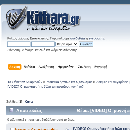
Καλώς ορίσατε,
Επισκέπτης
. Παρακαλούμε
συνδεθείτε
ή
εγγραφείτε
.
Σύνδεση με όνομα, κωδικό και διάρκεια σύνδεσης
Αρχική
Βοήθεια
Αναζήτηση
Ημερολόγιο
Σύνδεση
Εγγραφή
Το Στέκι των Κιθαρωδών
»
Μουσικά όργανα και εξοπλισμός
»
Δοκιμές και συγκρίσει
[VIDEO] Οι μαγνήτες ή τα ξύλα επηρρεάζουν τον ήχο?
Σελίδες: [
1
]
Κάτω
Αποστολέας
Θέμα: [VIDEO] Οι μαγνήτε
0 μέλη και 2 επισκέπτες διαβάζουν αυτό το θέμα.
[VIDEO] Οι μαγνήτες ή τα ξύλα επ
Ioannis Anastassakis