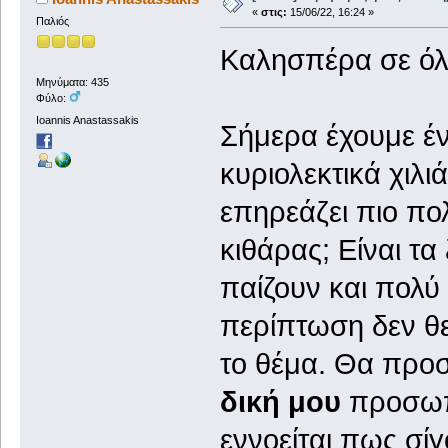
«
στις:
15/06/22, 16:24 »
Παλιός
Καλησπέρα σε όλο
Μηνύματα: 435
Φύλο:
Ioannis Anastassakis
Σήμερα έχουμε έν
κυριολεκτικά χιλι
επηρεάζει πιο πο
κιθάρας; Είναι τα
παίζουν και πολύ 
περίπτωση δεν θ
το θέμα. Θα προ
δική μου
προσωπι
εννοείται πως σί