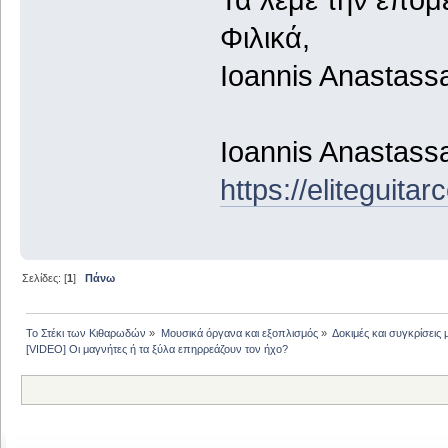
Φιλικά,
Ioannis Anastass
Ioannis Anastass
https://eliteguita
Σελίδες: [
1
]
Πάνω
Το Στέκι των Κιθαρωδών
»
Μουσικά όργανα και εξοπλισμός
»
Δοκιμές και συγκρίσει
[VIDEO] Οι μαγνήτες ή τα ξύλα επηρρεάζουν τον ήχο?